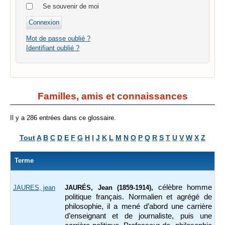
Se souvenir de moi
Mot de passe oublié ?
Identifiant oublié ?
Familles, amis et connaissances
Il y a 286 entrées dans ce glossaire.
Tout
A
B
C
D
E
F
G
H
I
J
K
L
M
N
O
P
Q
R
S
T
U
V
W
X
Z
Terme
célèbre homme
JAURES, jean
JAURÉS, Jean (1859-1914),
politique français. Normalien et agrégé de
philosophie, il a mené d’abord une carrière
d’enseignant et de journaliste, puis une