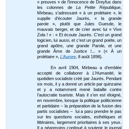
« preuves » de l’innocence de Dreyfus dans
les colonnes de
La Petite République
,
Mirbeau, s’adressant « à un prolétaire », le
supplie d’écouter Jaurès, « la grande
parole », plutôt que Jules Guesde, le
mauvais berger, et de crier avec lui « Vive
Zola ! » : « Et écoute Jaurès. C’est un grand
logicien, lui aussi, et c’est un grand poète, un
grand apôtre, une grande Parole, et une
grande Âme de Justice !... » (« À un
prolétaire »,
L’Aurore
, 8 août 1898).
En avril 1904, Mirbeau a d’emblée
accepté de collaborer à
L’Humanité
, le
quotidien socialiste créé par Jaurès. Pendant
six mois, il y a donné un article par quinzaine
et y a notamment mené bataille contre
l’autocratie tsariste. Mais il s’en est éloigné,
en novembre, lorsque la politique politicienne
et partidaire – la préparation de la fusion des
partis socialistes – lui a paru prendre le pas
sur les questions sociales, esthétiques et
littéraires, largement prioritaires à ses yeux.
Il a néanmoins continué à soutenir le journal