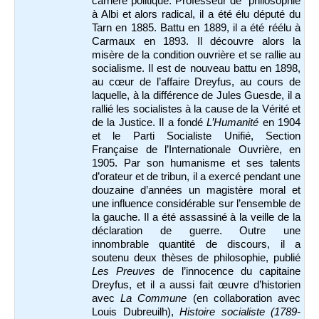
carrière politique. Professeur de philosophie
à Albi et alors radical, il a été élu député du
Tarn en 1885. Battu en 1889, il a été réélu à
Carmaux en 1893. Il découvre alors la
misère de la condition ouvrière et se rallie au
socialisme. Il est de nouveau battu en 1898,
au cœur de l’affaire Dreyfus, au cours de
laquelle, à la différence de Jules Guesde, il a
rallié les socialistes à la cause de la Vérité et
de la Justice. Il a fondé
L’Humanité
en 1904
et le Parti Socialiste Unifié, Section
Française de l’Internationale Ouvrière, en
1905. Par son humanisme et ses talents
d’orateur et de tribun, il a exercé pendant une
douzaine d’années un magistère moral et
une influence considérable sur l’ensemble de
la gauche. Il a été assassiné à la veille de la
déclaration de guerre. Outre une
innombrable quantité de discours, il a
soutenu deux thèses de philosophie, publié
Les Preuves
de l’innocence du capitaine
Dreyfus, et il a aussi fait œuvre d’historien
avec
La Commune
(en collaboration avec
Louis Dubreuilh),
Histoire socialiste (1789-