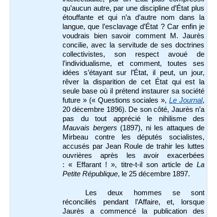
qu’aucun autre, par une discipline d’État plus
étouffante et qui n’a d’autre nom dans la
langue, que l’esclavage d’État ? Car enfin je
voudrais bien savoir comment M. Jaurès
concilie, avec la servitude de ses doctrines
collectivistes, son respect avoué de
l’individualisme, et comment, toutes ses
idées s’étayant sur l’État, il peut, un jour,
rêver la disparition de cet État qui est la
seule base où il prétend instaurer sa société
future » (« Questions sociales »,
Le Journal
,
20 décembre 1896). De son côté, Jaurès n’a
pas du tout apprécié le nihilisme des
Mauvais bergers
(1897), ni les attaques de
Mirbeau contre les députés socialistes,
accusés par Jean Roule de trahir les luttes
ouvrières après les avoir exacerbées
: « Effarant ! », titre-t-il son article de
La
Petite République
, le 25 décembre 1897.
Les deux hommes se sont
réconciliés pendant l’Affaire, et, lorsque
Jaurès a commencé la publication des