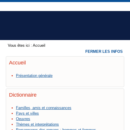
Vous êtes ici :
Accueil
FERMER LES INFOS
Accueil
Présentation générale
Dictionnaire
Familles, amis et connaissances
Pays et villes
Oeuvres
Thèmes et interprétations
Personnages des romans : hommes et femmes