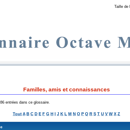
Taille de 
Familles, amis et connaissances
 286 entrées dans ce glossaire.
Tout
A
B
C
D
E
F
G
H
I
J
K
L
M
N
O
P
Q
R
S
T
U
V
W
X
Z
me