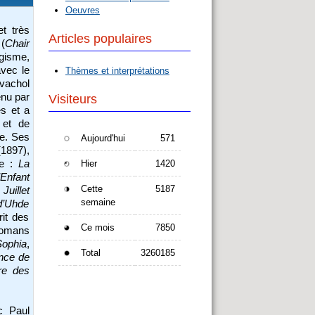
Oeuvres
et très
Articles populaires
 (
Chair
ngisme,
avec le
Thèmes et interprétations
avachol
enu par
Visiteurs
es et a
r et de
te. Ses
Aujourd'hui
571
1897),
ne :
La
Hier
1420
’Enfant
Cette
5187
Juillet
semaine
 d’Uhde
rit des
Ce mois
7850
 romans
Sophia
,
Total
3260185
nce de
re des
c Paul