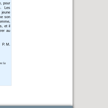
e, pour
é. Les
 jeune
mme son
’homme,
, et il
trer au
P. M.
nt la