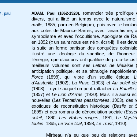
romancier très prolifique 
, paul
ADAM, Paul (1862-1920),
divers, qui a flirté un temps avec le naturalisme
molle
, 1885, paru en Belgique), puis avec le boula
aux côtés de Maurice Barrès, avec l’anarchisme, 
symbolisme et avec l’occultisme. Apologiste de R
en 1892 (« un saint nous est né », écrit-il), il est dev
la suite un ferme partisan des conquêtes colonial
illustré une idéologie du sacrifice, de l’honneu
l’énergie, que d’aucuns ont qualifiée de proto-fascis
meilleurs volumes sont ses
Lettres de Malaisie
(
anticipation politique, et sa tétralogie napoléonien
Force
(1899), qui vibre d’un souffle épique,
L
d’Austerlitz
(1902),
La Ruse
(1903) et
Au soleil de 
(1903) – cycle auquel on peut rattacher
La Bataille
(1897) et
Le Lion d’Arras
(1920). Mais il a aussi éc
nouvelles (
Les Tentatives passionnées
, 1903), des
exotiques de reconstitution historique (
Basile et 
1899) et des romans de dénonciation sociale (
Esse
soleil
, 1890,
Les Robes rouges
, 1891,
Le Mystè
foules
, 1895,
Le Vice filial
, 1898,
Le Trust
, 1910).
Mirbeau n’a eu que peu de relations ave