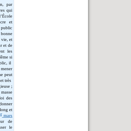
on, par
res qui
l’École
cre et
public
« bonne
vie, et
r et de
ent les
Même si
lic, il
t mener
ne peut
et très
gieuse ;
a masse
loi des
 donner
 long et
er
mars
eur de
ser le