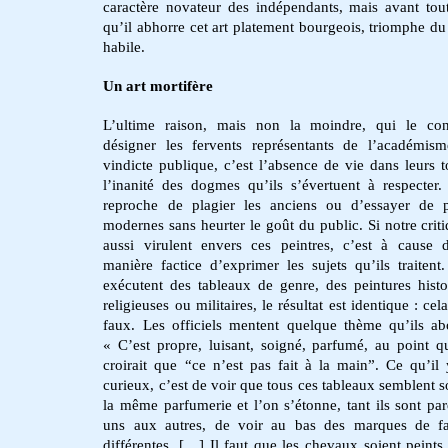
caractère novateur des indépendants, mais avant tou
qu’il abhorre cet art platement bourgeois, triomphe du
habile.
Un art mortifère
L’ultime raison, mais non la moindre, qui le con
désigner les fervents représentants de l’académis
vindicte publique, c’est l’absence de vie dans leurs to
l’inanité des dogmes qu’ils s’évertuent à respecter. 
reproche de plagier les anciens ou d’essayer de p
modernes sans heurter le goût du public. Si notre criti
aussi virulent envers ces peintres, c’est à cause 
manière factice d’exprimer les sujets qu’ils traitent.
exécutent des tableaux de genre, des peintures histo
religieuses ou militaires, le résultat est identique : ce
faux. Les officiels mentent quelque thème qu’ils ab
« C’est propre, luisant, soigné, parfumé, au point q
croirait que “ce n’est pas fait à la main”. Ce qu’il
curieux, c’est de voir que tous ces tableaux semblent so
la même parfumerie et l’on s’étonne, tant ils sont pare
uns aux autres, de voir au bas des marques de fa
différentes. […] Il faut que les chevaux soient peints