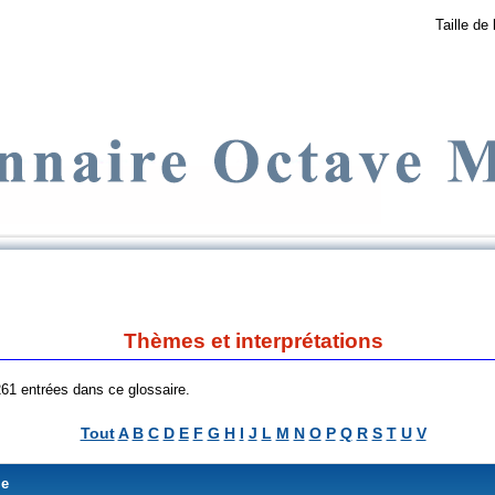
Taille de 
Thèmes et interprétations
 261 entrées dans ce glossaire.
Tout
A
B
C
D
E
F
G
H
I
J
L
M
N
O
P
Q
R
S
T
U
V
me