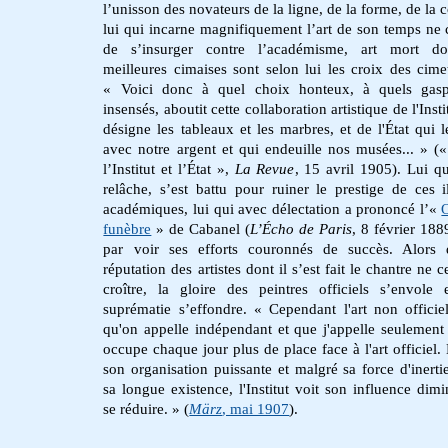
l’unisson des novateurs de la ligne, de la forme, de la 
lui qui incarne magnifiquement l’art de son temps ne 
de s’insurger contre l’académisme, art mort do
meilleures cimaises sont selon lui les croix des cimet
« Voici donc à quel choix honteux, à quels gaspi
insensés, aboutit cette collaboration artistique de l'Insti
désigne les tableaux et les marbres, et de l'État qui l
avec notre argent et qui endeuille nos musées... » («
l’Institut et l’État »,
La Revue
, 15 avril 1905). Lui qu
relâche, s’est battu pour ruiner le prestige de ces il
académiques, lui qui avec délectation a prononcé l’«
funèbre
» de Cabanel (
L’Écho de Paris
, 8 février 1889
par voir ses efforts couronnés de succès. Alors 
réputation des artistes dont il s’est fait le chantre ne 
croître, la gloire des peintres officiels s’envole 
suprématie s’effondre. « Cependant l'art non officiel
qu'on appelle indépendant et que j'appelle seulement “
occupe chaque jour plus de place face à l'art officiel.
son organisation puissante et malgré sa force d'inertie
sa longue existence, l'Institut voit son influence dimi
se réduire. » (
März
, mai 1907
).