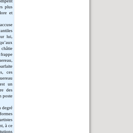
rompent
es plus
lore et
 accuse
antiles
ur lui,
 qu’aux
 châtie
 frappe
ereau,
parfaite
s, ces
guereau
 est un
tre des
n poste
in degré
formes
rtistes
t, à ce
tutions