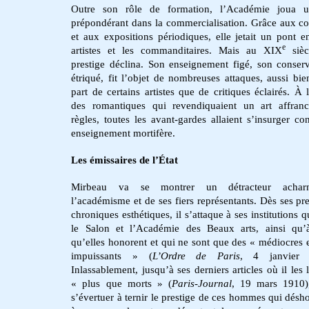
Outre son rôle de formation, l’Académie joua u
prépondérant dans la commercialisation. Grâce aux c
et aux expositions périodiques, elle jetait un pont en
e
artistes et les commanditaires. Mais au XIX
sièc
prestige déclina. Son enseignement figé, son conser
étriqué, fit l’objet de nombreuses attaques, aussi bie
part de certains artistes que de critiques éclairés. À l
des romantiques qui revendiquaient un art affran
règles, toutes les avant-gardes allaient s’insurger con
enseignement mortifère.
Les émissaires de l’État
Mirbeau va se montrer un détracteur acha
l’académisme et de ses fiers représentants. Dès ses pr
chroniques esthétiques, il s’attaque à ses institutions 
le Salon et l’Académie des Beaux arts, ainsi qu’
qu’elles honorent et qui ne sont que des « médiocres e
impuissants » (
L’Ordre de Paris
, 4 janvier 
Inlassablement, jusqu’à ses derniers articles où il les 
« plus que morts » (
Paris-Journal
, 19 mars 1910)
s’évertuer à ternir le prestige de ces hommes qui désh