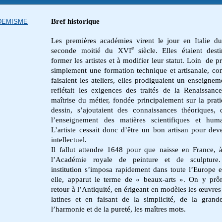
Bref historique
DEMISME
Les premières académies virent le jour en Italie du
e
seconde moitié du XVI
siècle. Elles étaient dest
former les artistes et à modifier leur statut. Loin de p
simplement une formation technique et artisanale, c
faisaient les ateliers, elles prodiguaient un enseignem
reflétait les exigences des traités de la Renaissanc
maîtrise du métier, fondée principalement sur la prat
dessin, s’ajoutaient des connaissances théoriques
l’enseignement des matières scientifiques et huma
L’artiste cessait donc d’être un bon artisan pour dev
intellectuel.
Il fallut attendre 1648 pour que naisse en France, à
l’Académie royale de peinture et de sculpture.
institution s’imposa rapidement dans toute l’Europe e
elle, apparut le terme de « beaux-arts ». On y prô
retour à l’Antiquité, en érigeant en modèles les œuvres
latines et en faisant de la simplicité, de la grand
l’harmonie et de la pureté, les maîtres mots.