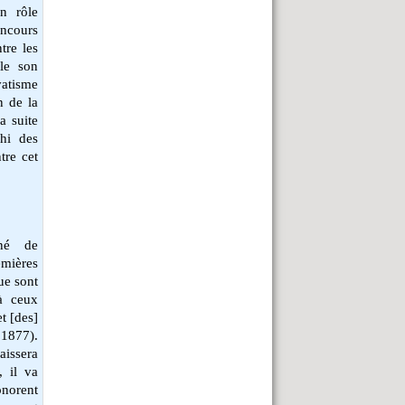
n rôle
oncours
tre les
le son
vatisme
n de la
a suite
chi des
tre cet
rné de
emières
que sont
à ceux
t [des]
1877).
laissera
, il va
onorent