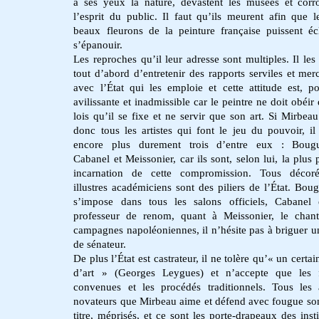
à ses yeux la nature, dévastent les musées et cor
l’esprit du public. Il faut qu’ils meurent afin que l
beaux fleurons de la peinture française puissent éc
s’épanouir.
Les reproches qu’il leur adresse sont multiples. Il les
tout d’abord d’entretenir des rapports serviles et merc
avec l’État qui les emploie et cette attitude est, po
avilissante et inadmissible car le peintre ne doit obéir
lois qu’il se fixe et ne servir que son art. Si Mirbeau
donc tous les artistes qui font le jeu du pouvoir, il
encore plus durement trois d’entre eux : Bougu
Cabanel et Meissonier, car ils sont, selon lui, la plus 
incarnation de cette compromission. Tous décoré
illustres académiciens sont des piliers de l’État. Bou
s’impose dans tous les salons officiels, Cabanel
professeur de renom, quant à Meissonier, le chan
campagnes napoléoniennes, il n’hésite pas à briguer u
de sénateur.
De plus l’État est castrateur, il ne tolère qu’« un certa
d’art » (Georges Leygues) et n’accepte que les 
convenues et les procédés traditionnels. Tous les a
novateurs que Mirbeau aime et défend avec fougue son
titre, méprisés, et ce sont les porte-drapeaux des insti