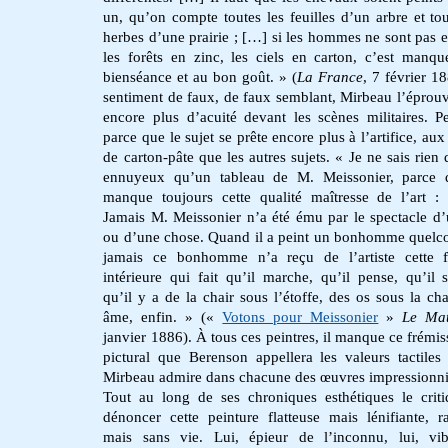
un, qu’on compte toutes les feuilles d’un arbre et tou
herbes d’une prairie ; […] si les hommes ne sont pas e
les forêts en zinc, les ciels en carton, c’est manqu
bienséance et au bon goût. » (
La France
, 7 février 1
sentiment de faux, de faux semblant, Mirbeau l’éprou
encore plus d’acuité devant les scènes militaires. Pe
parce que le sujet se prête encore plus à l’artifice, au
de carton-pâte que les autres sujets. « Je ne sais rien 
ennuyeux qu’un tableau de M. Meissonier, parce q
manque toujours cette qualité maîtresse de l’art : 
Jamais M. Meissonier n’a été ému par le spectacle d’
ou d’une chose. Quand il a peint un bonhomme quel
jamais ce bonhomme n’a reçu de l’artiste cette 
intérieure qui fait qu’il marche, qu’il pense, qu’il s
qu’il y a de la chair sous l’étoffe, des os sous la cha
âme, enfin. » («
Votons pour Meissonier
»
Le Mat
janvier 1886). À tous ces peintres, il manque ce frémi
pictural que Berenson appellera les valeurs tactiles
Mirbeau admire dans chacune des œuvres impressionni
Tout au long de ses chroniques esthétiques le crit
dénoncer cette peinture flatteuse mais lénifiante, ra
mais sans vie. Lui, épieur de l’inconnu, lui, vi