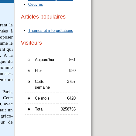
Oeuvres
Articles populaires
rant la
Thèmes et interprétations
inées à
roposer
Visiteurs
omme le
ent qui
e. À la
Aujourd'hui
561
ique du
, comme
Hier
980
nistes.
enir un
Cette
3757
semaine
 Paris,
 Cette
Ce mois
6420
t, avec
Total
3258755
nait un
 gréco-
eur, de