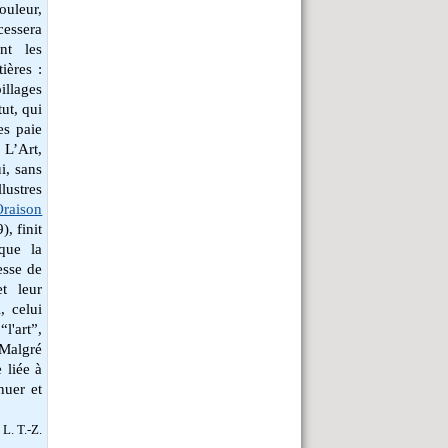
couleur,
cessera
nt les
ières :
llages
tut, qui
es paie
 L’Art,
i, sans
lustres
Oraison
), finit
que la
cesse de
et leur
, celui
l'art”,
 Malgré
 liée à
nuer et
L. T.-Z.