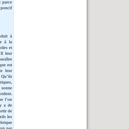
t parce
 poncif
duit à
me à la
iles et
Il leur
araître
que est
de leur
 Qu’ils
riques,
la sonne
ordent.
ue l’on
 y a de
rtir de
ils les
brique
 un par