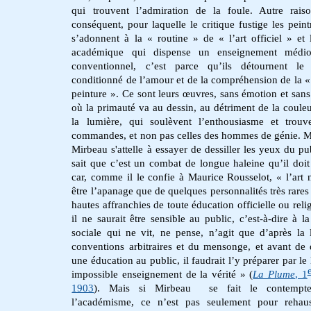
qui trouvent l’admiration de la foule. Autre rais
conséquent, pour laquelle le critique fustige les peint
s’adonnent à la « routine » de « l’art officiel » et 
académique qui dispense un enseignement médio
conventionnel, c’est parce qu’ils détournent le 
conditionné de l’amour et de la compréhension de la 
peinture ». Ce sont leurs œuvres, sans émotion et sans 
où la primauté va au dessin, au détriment de la couleu
la lumière, qui soulèvent l’enthousiasme et trouv
commandes, et non pas celles des hommes de génie. 
Mirbeau s'attelle à essayer de dessiller les yeux du pub
sait que c’est un combat de longue haleine qu’il doi
car, comme il le confie à Maurice Rousselot, « l’art 
être l’apanage que de quelques personnalités très rares 
hautes affranchies de toute éducation officielle ou reli
il ne saurait être sensible au public, c’est-à-dire à l
sociale qui ne vit, ne pense, n’agit que d’après la 
conventions arbitraires et du mensonge, et avant de
une éducation au public, il faudrait l’y préparer par le
impossible enseignement de la vérité » (
La Plume
, 1
1903
). Mais si Mirbeau se fait le contempt
l’académisme, ce n’est pas seulement pour rehaus