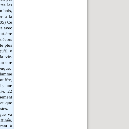
tes les
n bois,
er à la
885) Ce
ve avec
ut-être
x décors
de plus
u’il y
la vie.
un être
conque,
flamme
ouffre,
ir, une
in
, 22
ssement
 et que
stes.
ique va
ffinée,
brant à