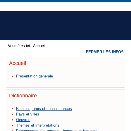
Vous êtes ici :
Accueil
FERMER LES INFOS
Accueil
Présentation générale
Dictionnaire
Familles, amis et connaissances
Pays et villes
Oeuvres
Thèmes et interprétations
Personnages des romans : hommes et femmes