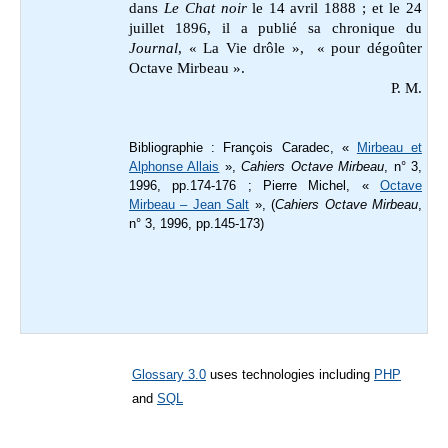
dans
Le Chat noir
le 14 avril 1888 ; et le 24
juillet 1896, il a publié sa chronique du
Journal
, « La Vie drôle », « pour dégoûter
Octave Mirbeau ».
P. M.
Bibliographie : François Caradec, «
Mirbeau et
Alphonse Allais
»,
Cahiers Octave Mirbeau
, n° 3,
1996, pp.174-176 ; Pierre Michel, «
Octave
Mirbeau – Jean Salt
», (
Cahiers Octave Mirbeau
,
n° 3, 1996, pp.145-173)
Glossary 3.0
uses technologies including
PHP
and
SQL