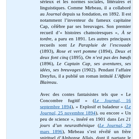
sérieux et les normes sociales, littéraires et
linguistiques. Comme Mirbeau, il a collaboré
au
Journal
depuis sa fondation, en 1892. Il est
notamment l’inventeur du fameux capitaine
Cap, célèbre par ses breuvages. Son premier
recueil d’« histoires chatnoiresques »,
À se
tordre
, a paru en 1891. Les autres principaux
recueils sont
Le Parapluie de l’escouade
(1893),
Rose et vert pomme
(1894),
Deux et
deux font cinq
(1895),
On n’est pas des bœufs
(1896),
Le Captain Cap, ses aventures, ses
idées, ses breuvages
(1902). Pendant l’affaire
Dreyfus, il a publié un roman intitulé
L’Affaire
Blaireau
.
Avec des contes fantaisistes tels que « Le
Concombre fugitif » (
Le Journal
, 16
septembre 1894
), « Explosif et baladeur » (
Le
Journal
, 25 novembre 1894
), ou encore « Un
peu de science », inséré en 1901 dans
Les 21
jours d’un neurasthénique
(
Le Journal
, 29
mars 1896
),
Mirbeau s’est révélé un frère
spirituel d’Alphonse Allais, dont il partage le