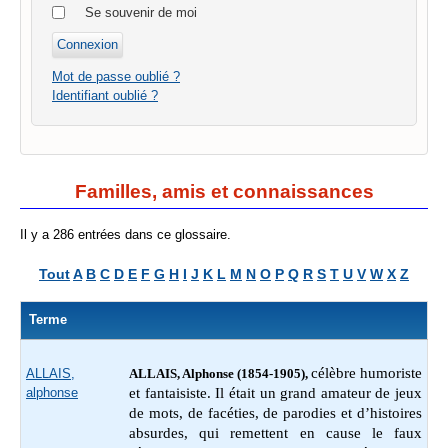
Se souvenir de moi
Mot de passe oublié ?
Identifiant oublié ?
Familles, amis et connaissances
Il y a 286 entrées dans ce glossaire.
Tout
A
B
C
D
E
F
G
H
I
J
K
L
M
N
O
P
Q
R
S
T
U
V
W
X
Z
Terme
célèbre humoriste
ALLAIS,
ALLAIS, Alphonse (1854-1905),
alphonse
et fantaisiste. Il était un grand amateur de jeux
de mots, de facéties, de parodies et d’histoires
absurdes, qui remettent en cause le faux