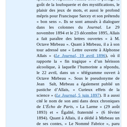
goût de la loufoquerie et des mystifications, le
plaisir des jeux de mots, et aussi le profond
mépris pour Francisque Sarcey et son prétendu
« bon sens ». Ils se sont amusés à dialoguer
dans les colonnes du
Journal
. Le 29
novembre 1894 et le 23 décembre 1895, Allais
a fait paraître des lettres ouvertes « à M.
Octave Mirbeau ». Quant à Mirbeau, il a à son
tour adressé une « Lettre ouverte à Alphonse
Allais » (
Le Journal
, 19 avril 1896
), où il
rapporte la « fin tragique » d’un hérisson
alcoolique, à laquelle l’humoriste a répondu,
le 22 avril, dans un « télégramme ouvert à
Octave Mirbeau ». Sous le pseudonyme de
Jean Salt, Mirbeau a également publié un
pastiche d’Allais, « Curieux effets de la
science » (
Le Journal
, 5 juin 1897
). Il a aussi
cité le nom de son ami dans deux chroniques
de
L’Écho de Paris
, « La Larme » (29 août
1893) et « Égalité, fraternité » (6 février
1894). Quant à Allais, il a dédié à Mirbeau un
de ses contes, « Le Nommé Fabrice », paru