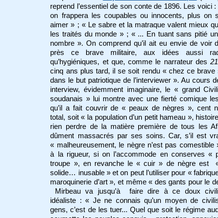
reprend l’essentiel de son conte de 1896. Les voici :
on frappera les coupables ou innocents, plus on 
aimer » ; « Le sabre et la matraque valent mieux q
les traités du monde » ; « ... En tuant sans pitié u
nombre ». On comprend qu’il ait eu envie de voir 
près ce brave militaire, aux idées aussi rad
qu’hygiéniques, et que, comme le narrateur des
21
cinq ans plus tard, il se soit rendu « chez ce brave 
dans le but patriotique de l’interviewer ». Au cours d
interview, évidemment imaginaire, le « grand Civil
soudanais » lui montre avec une fierté comique l
qu’il a fait couvrir de « peaux de nègres », cent 
total, soit « la population d’un petit hameau », histoir
rien perdre de la matière première de tous les Af
dûment massacrés par ses soins. Car, s’il est vr
« malheureusement, le nègre n’est pas comestible 
à la rigueur, si on l’accommode en conserves « p
troupe », en revanche le « cuir » de nègre est «
solide… inusable » et on peut l’utiliser pour « fabrique
maroquinerie d’art », et même « des gants pour le deu
Mirbeau va jusqu’à faire dire à ce doux civili
idéaliste : « Je ne connais qu’un moyen de civili
gens, c’est de les tuer... Quel que soit le régime au