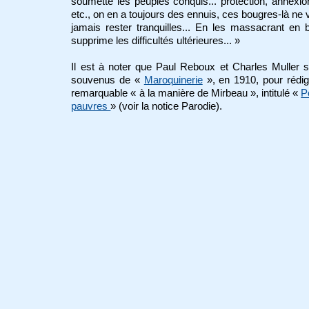
soumette les peuples conquis... protection, annexion
etc., on en a toujours des ennuis, ces bougres-là ne 
jamais rester tranquilles... En les massacrant en b
supprime les difficultés ultérieures... »
Il est à noter que Paul Reboux et Charles Muller 
souvenus de «
Maroquinerie
», en 1910, pour rédig
remarquable « à la manière de Mirbeau », intitulé
«
P
pauvres
»
(voir la notice Parodie).