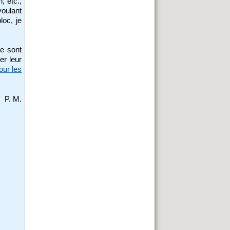
, etc.,
voulant
loc, je
se sont
er leur
our les
P. M.