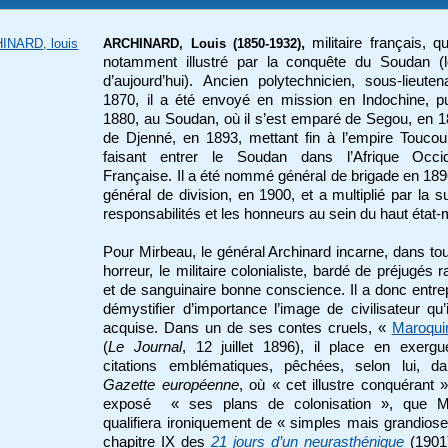
,
militaire français, qu
INARD, louis
ARCHINARD, Louis (1850-1932)
notamment illustré par la conquête du Soudan (l
d’aujourd’hui). Ancien polytechnicien, sous-lieute
1870, il a été envoyé en mission en Indochine, p
1880, au Soudan, où il s’est emparé de Segou, en 1
de Djenné, en 1893, mettant fin à l’empire Toucou
faisant entrer le Soudan dans l’Afrique Occid
Française. Il a été nommé général de brigade en 189
général de division, en 1900, et a multiplié par la su
responsabilités et les honneurs au sein du haut état-
Pour Mirbeau, le général Archinard incarne, dans to
horreur, le militaire colonialiste, bardé de préjugés r
et de sanguinaire bonne conscience. Il a donc entre
démystifier d’importance l’image de civilisateur qu’i
acquise. Dans un de ses contes cruels, «
Maroqui
(
Le Journal
, 12 juillet 1896), il place en exergu
citations emblématiques, pêchées, selon lui, 
Gazette européenne
, où « cet illustre conquérant »
exposé « ses plans de colonisation », que M
qualifiera ironiquement de « simples mais grandios
chapitre IX des
21 jours d’un neurasthénique
(1901)