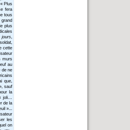
 « Plus
se fera
ue tous
n grand
de plus
icales
 jours
,
soldat,
e cette
isateur
es murs
neuf au
e de ne
ricains
ai que,
», sauf
our la
 joli…
r de la
il »...
sateur
ser les
quel on