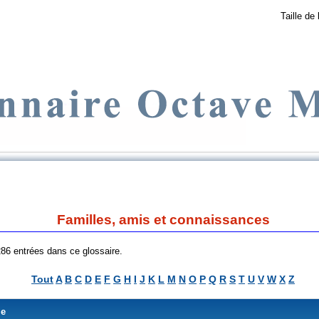
Taille de 
Familles, amis et connaissances
 286 entrées dans ce glossaire.
Tout
A
B
C
D
E
F
G
H
I
J
K
L
M
N
O
P
Q
R
S
T
U
V
W
X
Z
me