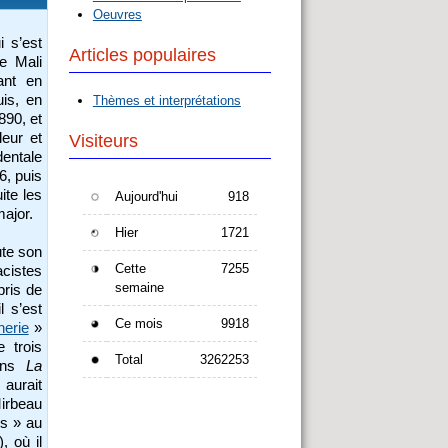
Oeuvres
i s’est
Articles populaires
e Mali
nant en
uis, en
Thèmes et interprétations
890, et
leur et
Visiteurs
entale
6, puis
ite les
Aujourd'hui
918
major.
Hier
1721
ute son
Cette
7255
acistes
semaine
pris de
l s’est
Ce mois
9918
nerie
»
e trois
Total
3262253
dans
La
 aurait
irbeau
es » au
, où il