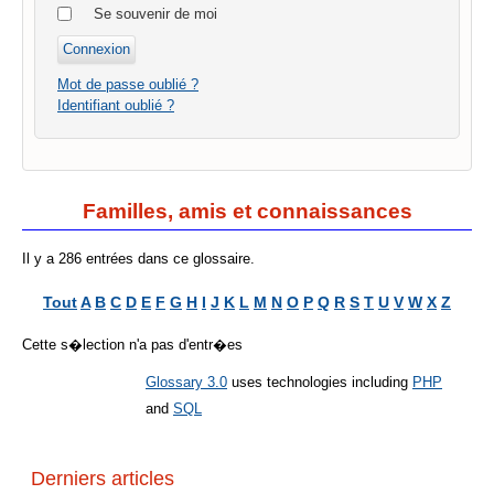
Se souvenir de moi
Mot de passe oublié ?
Identifiant oublié ?
Familles, amis et connaissances
Il y a 286 entrées dans ce glossaire.
Tout
A
B
C
D
E
F
G
H
I
J
K
L
M
N
O
P
Q
R
S
T
U
V
W
X
Z
Cette s�lection n'a pas d'entr�es
Glossary 3.0
uses technologies including
PHP
and
SQL
Derniers articles