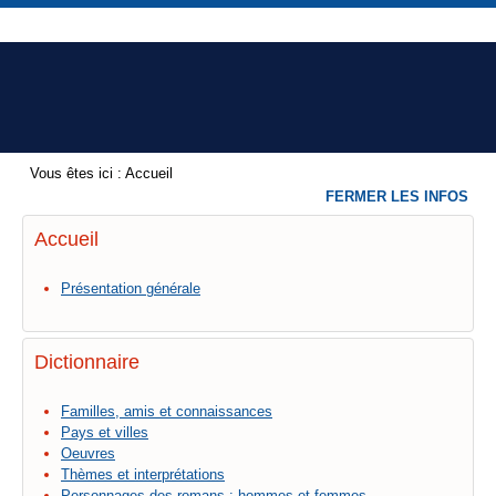
Vous êtes ici :
Accueil
FERMER LES INFOS
Accueil
Présentation générale
Dictionnaire
Familles, amis et connaissances
Pays et villes
Oeuvres
Thèmes et interprétations
Personnages des romans : hommes et femmes