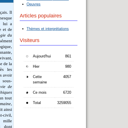
Oeuvres
ais. Il
Articles populaires
nesque
i lui a
Thèmes et interprétations
e et de
ogie
du
Visiteurs
nsément
ogique,
nante,
Aujourd'hui
861
vivant,
se de la
Hier
980
ès les
s avoir
Cette
4057
 sous-
semaine
 vie de
phiques
Ce mois
6720
un tout
Total
3259055
maine
,
t ainsi
-civil,
 mille
t dont