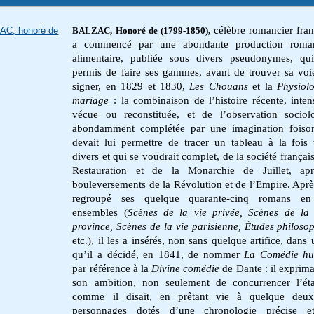
célèbre romancier franç
AC, honoré de
BALZAC, Honoré de (1799-1850),
a commencé par une abondante production roma
alimentaire, publiée sous divers pseudonymes, qu
permis de faire ses gammes, avant de trouver sa voi
signer, en 1829 et 1830,
Les Chouans
et la
Physiol
mariage
: la combinaison de l’histoire récente, inte
vécue ou reconstituée, et de l’observation sociol
abondamment complétée par une imagination foison
devait lui permettre de tracer un tableau à la fois 
divers et qui se voudrait complet, de la société françai
Restauration et de la Monarchie de Juillet, apr
bouleversements de la Révolution et de l’Empire. Aprè
regroupé ses quelque quarante-cinq romans en
ensembles (
Scènes de la vie privée, Scènes de la
province, Scènes de la vie parisienne, Études philoso
etc.), il les a insérés, non sans quelque artifice, dans 
qu’il a décidé, en 1841, de nommer
La Comédie
hu
par référence à la
Divine
comédie
de Dante : il exprimai
son ambition, non seulement de concurrencer l’état
comme il disait, en prêtant vie à quelque deux
personnages dotés d’une chronologie précise e