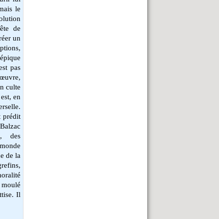
mais le
olution
uête de
réer un
ptions,
épique
est pas
 œuvre,
n culte
 est, en
selle.
 prédit
 Balzac
s, des
e monde
e de la
refins,
oralité
e moulé
ise. Il