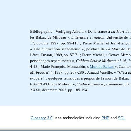
Bibliographie :
Wolfgang Asholt, « De la statue à
La Mort
de 
les Balzac de Mirbeau »,
Littérature et nation
, Université de T
17, octobre 1997, pp. 99-115 ;
Pierre Michel et Jean-Françoi
« Une publication scandaleuse », postface de
La Mort
de Ba
Lérot, Tusson, 1989, pp. 57-71 ; Pierre Michel, « Octave Mirbea
personnages reparaissants »,
Cahiers Octave Mirbeau
, n° 16, 
4-18 ; Marie-Françoise Montaubin, «
Mort de Balzac
»,
Cahier
Mirbeau,
n° 4, 1997, pp. 267-280 ; Arnaud Vareille, « “
C’est l
exagère
” : quelques remarques à propos de la mort de Balzac
628-E8
d’Octave Mirbeau »,
Studia romanica posnaniensa
, Po
XXXII, décembre 2005, pp. 185-194.
Glossary 3.0
uses technologies including
PHP
and
SQL