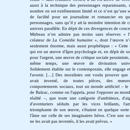
aussi à la technique des personnages reparaissants, 
nombre en est extrêmement limité et ce n’est qu’une s
de facilité pour un journaliste et romancier en q
personnages, sans qu’il y ait la moindre intention de c
univers parallèle. En dépit de ces divergences de conce
Mirbeau n’en admire pas moins sans réserves « l'
créateur de
La Comédie
humaine
», dont l’œuvre n’
seulement énorme, mais aussi prophétique : « Cette
qui est un œuvre d'âpre psychologie et, en dépit de so
pour l'argent, une œuvre de critique sociale pessimiste,
même temps, une œuvre de divination univer
Solidement établie sur le contemporain, elle engage et
l'avenir. […] Des moralistes ont voulu prouver que
avait inventé, de toutes pièces, des mœur
comportements sociaux, tout un monde artificiel – l
de Balzac, comme on l'appela, pour l'opposer au mond
réalité –, que toute une catégorie d'ambitieux, d'aig
d'aventuriers séduits par les vices brillants, l'am
triomphante de son œuvre, s'étaient en quelque sort
l'âme sur celle de ses imaginaires héros. C'est une sott
ne les avait pas inventés, il les avait prévus. »