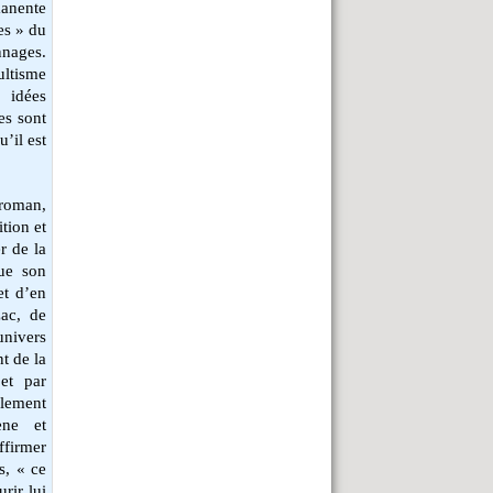
anente
nes » du
nages.
ultisme
 idées
les sont
u’il est
 roman,
ition et
r de la
que son
et d’en
ac, de
univers
t de la
 et par
ulement
ène et
firmer
s, « ce
urir lui