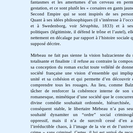
fantasmes et les amertumes d’un cerveau en perm
gestation, et ce sont plutôt les « corsaires en gants jau
Second Empire qui se sont inspirés de ses person
Quant à ses idées philosophiques (il s’intéresse à l’occ
et à Swedenborg, voir
Séraphita
, 1833) et à ses
politiques (légitimiste, il défend le trône et l’autel), el
nettement en décalage par rapport à l’histoire sociale q
supposé décrire.
Mirbeau ne fait pas sienne la vision balzacienne du
totalisante et finaliste : il refuse au contraire la compos
sa conception du roman exclut toute velléité de donne
société française une vision d’ensemble qui impli
unité et sa cohésion et qui permette d’en découvrir 
comprendre tous les rouages. Au lieu, comme Balz
tâcher de renforcer la cohérence interne de son 
romanesque, mimétique d’une société que le concurren
divine comédie souhaitait ordonnée, hiérarchisée,
conséquent stable, le libertaire Mirbeau n’a pas se
souhaité dynamiter un “ordre” social criminog
oppressif, mais il n’a de surcroît cessé d’en af
l’irréductible chaos, à l’image de la vie et de l’univer
crime » sans criminel. Certes, il lui est arrivé de reco