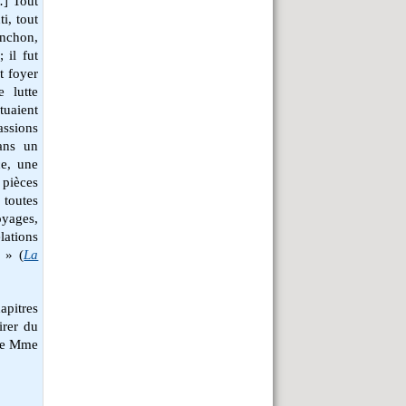
…] Tout
ti, tout
anchon,
 il fut
t foyer
e lutte
ituaient
ssions
ans un
ce, une
 pièces
 toutes
oyages,
lations
 » (
La
apitres
tirer du
 de Mme