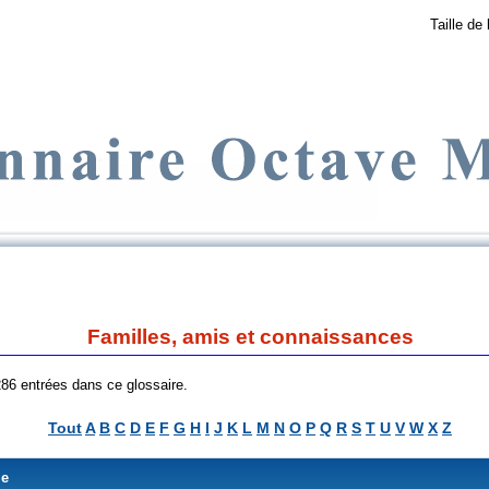
Taille de 
Familles, amis et connaissances
 286 entrées dans ce glossaire.
Tout
A
B
C
D
E
F
G
H
I
J
K
L
M
N
O
P
Q
R
S
T
U
V
W
X
Z
me