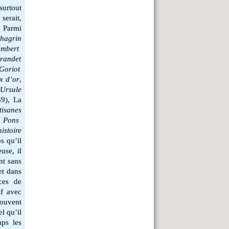
surtout
serait,
. Parmi
hagrin
ambert
randet
Goriot
x d’or
,
,
Ursule
39), La
tisanes
 Pons
istoire
s qu’il
use, il
nt sans
et dans
ces de
if avec
ouvent
l qu’il
mps les