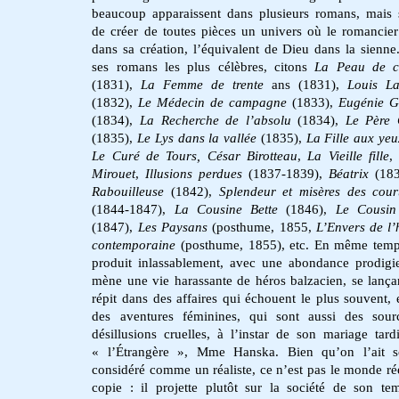
beaucoup apparaissent dans plusieurs romans, mais 
de créer de toutes pièces un univers où le romancier 
dans sa création, l’équivalent de Dieu dans la sienne
ses romans les plus célèbres, citons
La Peau
de c
(1831),
La Femme
de trente
ans (1831),
Louis L
(1832),
Le Médecin de campagne
(1833),
Eugénie G
(1834),
La Recherche
de l’absolu
(1834),
Le Père 
(1835),
Le Lys dans la vallée
(1835),
La Fille
aux yeu
Le Curé de Tours, César Birotteau
,
La Vieille
fille
Mirouet
,
Illusions perdues
(1837-1839),
Béatrix
(18
Rabouilleuse
(1842),
Splendeur et misères des cour
(1844-1847),
La Cousine Bette
(1846),
Le Cousin
(1847),
Les Paysans
(posthume, 1855,
L’Envers de l’h
contemporaine
(posthume, 1855), etc. En même temp
produit inlassablement, avec une abondance prodigie
mène une vie harassante de héros balzacien, se lança
répit dans des affaires qui échouent le plus souvent, 
des aventures féminines, qui sont aussi des sour
désillusions cruelles, à l’instar de son mariage tard
« l’Étrangère », Mme Hanska. Bien qu’on l’ait s
considéré comme un réaliste, ce n’est pas le monde rée
copie : il projette plutôt sur la société de son te