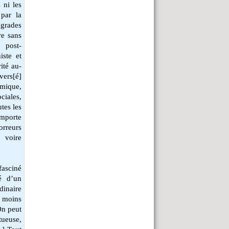
 ni les
par la
ogrades
re sans
 post-
iste et
ité au-
evers[é]
omique,
ociales,
tes les
importe
orreurs
, voire
fasciné
té d’un
dinaire
u moins
On peut
tueuse,