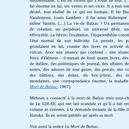
bouillonnante. C'est un torrent qui a roulé de tout. [
fut énorme en lui, ses vertus et ses vices. Il a tout sen
désiré, tout réalisé de ce qui est humain. Il fut Bi
Vandenesse, Louis Lambert ; il fut aussi Rubempré ;
même Vautrin. […] La vie de Balzac ? Un permanen
de création, un perpétuel, un universel désir, un
effroyable. La fièvre, l'exaltation, l'hyperesthésie const
l'état normal de son individu. La pensée, les pa
grondaient en lui, comme des laves en activité d
volcan. Avec une aisance qui confond – une aisan
force d'élément – il menait de front quatre livres, des
de théâtre, des polémiques de journal, des affaires de
sortes, des amours de tout genre, des procès, des v
des bâtisses, des dettes, du bric-à-brac, des re
mondaines, une correspondance énorme, la maladie
Mort de Balzac
, 1907).
Mirbeau a consacré à la mort de Balzac trois sous-ch
de
La 628-E8
, qui ont fait scandale et qu’il a fait re
volume
in extremis
, à la demande instante de la fille
Hanska. Ils ne seront publiés qu’après sa mort.
Voir aussi la notice
La Mort
de Balzac
.