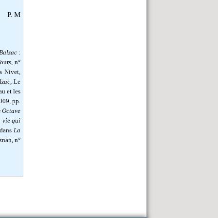
P. M
Balzac
:
ours, n°
s Nivet,
lzac
, Le
u et les
2009, pp
.
s Octave
a vie qui
 dans
La
znan, n°