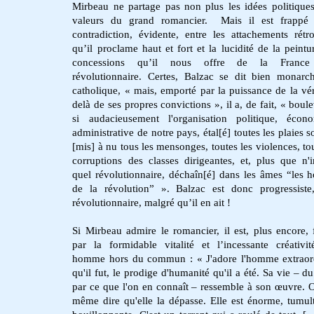
Mirbeau ne partage pas non plus les idées politiques
valeurs du grand romancier. Mais il est frappé 
contradiction, évidente, entre les attachements rétr
qu’il proclame haut et fort et la lucidité de la peintu
concessions qu’il nous offre de la France
révolutionnaire. Certes, Balzac se dit bien monarch
catholique, « mais, emporté par la puissance de la vér
delà de ses propres convictions », il a, de fait, « boul
si audacieusement l'organisation politique, écon
administrative de notre pays, étal[é] toutes les plaies s
[mis] à nu tous les mensonges, toutes les violences, tou
corruptions des classes dirigeantes, et, plus que n'
quel révolutionnaire, déchaîn[é] dans les âmes “les h
de la révolution” ». Balzac est donc progressiste
révolutionnaire, malgré qu’il en ait !
Si Mirbeau admire le romancier, il est, plus encore, 
par la formidable vitalité et l’incessante créativi
homme hors du commun : « J'adore l'homme extraor
qu'il fut, le prodige d'humanité qu'il a été. Sa vie – d
par ce que l'on en connaît – ressemble à son œuvre. 
même dire qu'elle la dépasse. Elle est énorme, tumul