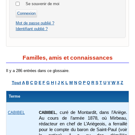
Se souvenir de moi
Mot de passe oublié ?
Identifiant oublié ?
Familles, amis et connaissances
Il y a 286 entrées dans ce glossaire.
Tout
A
B
C
D
E
F
G
H
I
J
K
L
M
N
O
P
Q
R
S
T
U
V
W
X
Z
Terme
, curé de Montardit, dans l’Ariège.
CABIBEL
CABIBEL
Au cours de l’année 1878, où Mirbeau,
rédacteur en chef de L’Ariégeois, a ferraillé
pour le compte du baron de Saint-Paul (voir