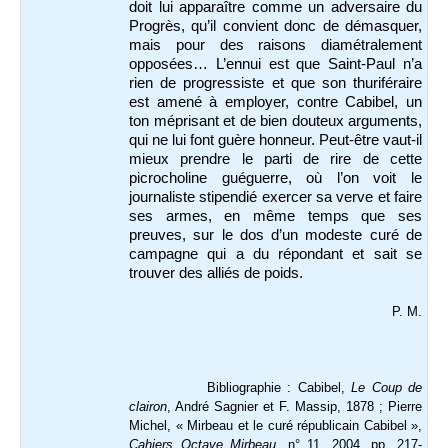
doit lui apparaître comme un adversaire du
Progrès, qu’il convient donc de démasquer,
mais pour des raisons diamétralement
opposées… L’ennui est que Saint-Paul n’a
rien de progressiste et que son thuriféraire
est amené à employer, contre Cabibel, un
ton méprisant et de bien douteux arguments,
qui ne lui font guère honneur. Peut-être vaut-il
mieux prendre le parti de rire de cette
picrocholine guéguerre, où l’on voit le
journaliste stipendié exercer sa verve et faire
ses armes, en même temps que ses
preuves, sur le dos d’un modeste curé de
campagne qui a du répondant et sait se
trouver des alliés de poids.
P. M.
Bibliographie : Cabibel,
Le Coup de
clairon
, André Sagnier et F. Massip, 1878 ; Pierre
Michel, « Mirbeau et le curé républicain Cabibel »,
Cahiers Octave Mirbeau
, n° 11, 2004, pp. 217-