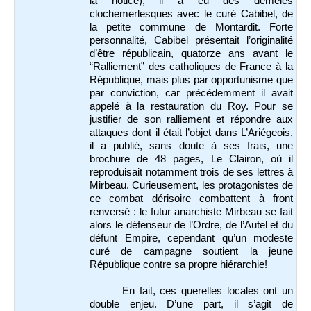
la notice), il a eu des démêlés
clochemerlesques avec le curé Cabibel, de
la petite commune de Montardit. Forte
personnalité, Cabibel présentait l’originalité
d’être républicain, quatorze ans avant le
“Ralliement” des catholiques de France à la
République, mais plus par opportunisme que
par conviction, car précédemment il avait
appelé à la restauration du Roy. Pour se
justifier de son ralliement et répondre aux
attaques dont il était l’objet dans L’Ariégeois,
il a publié, sans doute à ses frais, une
brochure de 48 pages, Le Clairon, où il
reproduisait notamment trois de ses lettres à
Mirbeau. Curieusement, les protagonistes de
ce combat dérisoire combattent à front
renversé : le futur anarchiste Mirbeau se fait
alors le défenseur de l’Ordre, de l’Autel et du
défunt Empire, cependant qu’un modeste
curé de campagne soutient la jeune
République contre sa propre hiérarchie!
En fait, ces querelles locales ont un
double enjeu. D’une part, il s’agit de