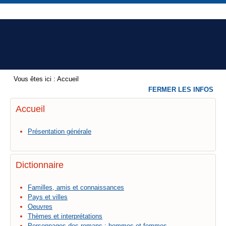
Vous êtes ici :
Accueil
FERMER LES INFOS
Accueil
Présentation générale
Dictionnaire
Familles, amis et connaissances
Pays et villes
Oeuvres
Thèmes et interprétations
Personnages des romans : hommes et femmes