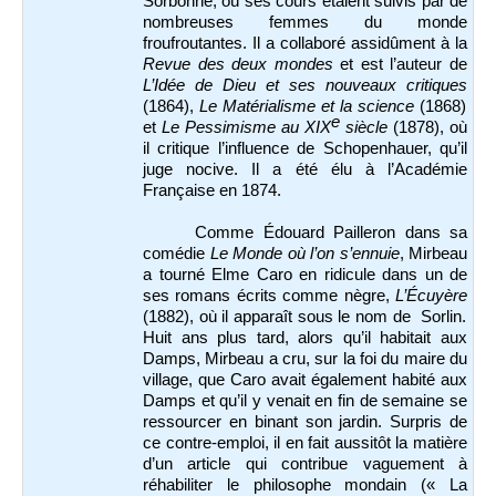
Sorbonne, où ses cours étaient suivis par de
nombreuses femmes du monde
froufroutantes. Il a collaboré assidûment à la
Revue des deux mondes
et est l’auteur de
L’Idée de Dieu et ses nouveaux critiques
(1864),
Le Matérialisme et la science
(1868)
e
et
Le Pessimisme au XIX
siècle
(1878), où
il critique l’influence de Schopenhauer, qu’il
juge nocive. Il a été élu à l’Académie
Française en 1874.
Comme Édouard Pailleron dans sa
comédie
Le Monde où l’on s’ennuie
, Mirbeau
a tourné Elme Caro en ridicule dans un de
ses romans écrits comme nègre,
L’Écuyère
(1882), où il apparaît sous le nom de Sorlin.
Huit ans plus tard, alors qu’il habitait aux
Damps, Mirbeau a cru, s
ur la foi du maire du
village, que Caro avait également habité aux
Damps et qu’il y venait en fin de semaine se
ressourcer en binant son jardin. Surpris de
ce contre-emploi, il en fait aussitôt la matière
d’un article qui contribue vaguement à
réhabiliter le philosophe mondain (
« La