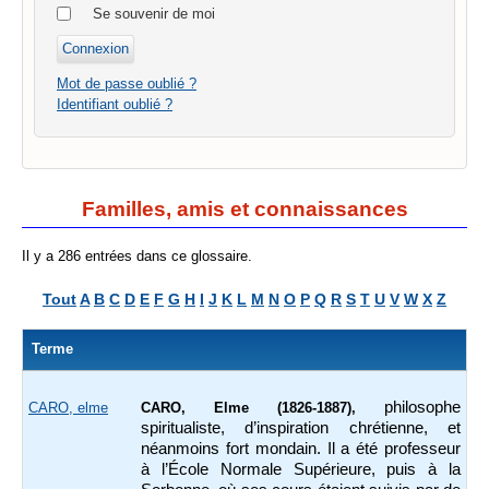
Se souvenir de moi
Mot de passe oublié ?
Identifiant oublié ?
Familles, amis et connaissances
Il y a 286 entrées dans ce glossaire.
Tout
A
B
C
D
E
F
G
H
I
J
K
L
M
N
O
P
Q
R
S
T
U
V
W
X
Z
Terme
philosophe
CARO, elme
CARO, Elme (1826-1887),
spiritualiste, d’inspiration chrétienne, et
néanmoins fort mondain. Il a été professeur
à l’École Normale Supérieure, puis à la