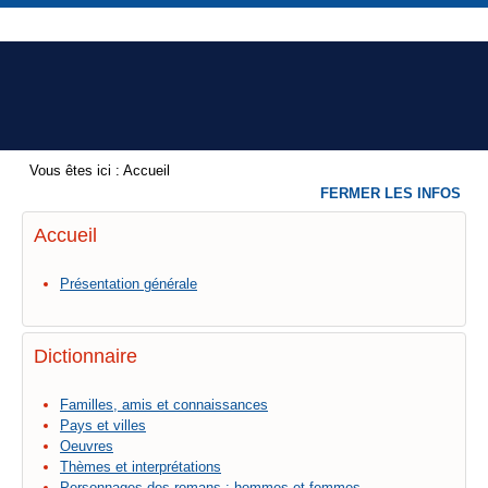
Vous êtes ici :
Accueil
FERMER LES INFOS
Accueil
Présentation générale
Dictionnaire
Familles, amis et connaissances
Pays et villes
Oeuvres
Thèmes et interprétations
Personnages des romans : hommes et femmes