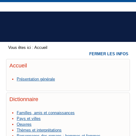
Vous êtes ici :
Accueil
FERMER LES INFOS
Accueil
Présentation générale
Dictionnaire
Familles, amis et connaissances
Pays et villes
Oeuvres
Thèmes et interprétations
Personnages des romans : hommes et femmes