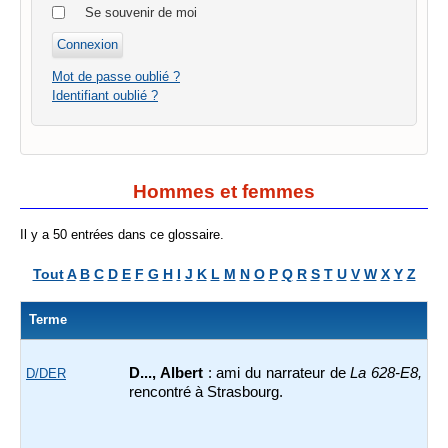
Se souvenir de moi
Mot de passe oublié ?
Identifiant oublié ?
Hommes et femmes
Il y a 50 entrées dans ce glossaire.
Tout
A
B
C
D
E
F
G
H
I
J
K
L
M
N
O
P
Q
R
S
T
U
V
W
X
Y
Z
Terme
D..., Albert
: ami du narrateur de
La 628-E8,
D/DER
rencontré à Strasbourg.