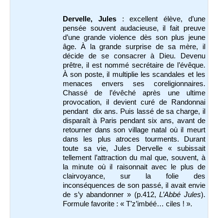
Dervelle, Jules
: excellent élève, d’une
pensée souvent audacieuse, il fait preuve
d’une grande violence dès son plus jeune
âge. À la grande surprise de sa mère, il
décide de se consacrer à Dieu. Devenu
prêtre, il est nommé secrétaire de l’évêque.
À son poste, il multiplie les scandales et les
menaces envers ses coreligionnaires.
Chassé de l’évêché après une ultime
provocation, il devient curé de Randonnai
pendant dix ans. Puis lassé de sa charge, il
disparaît à Paris pendant six ans, avant de
retourner dans son village natal où il meurt
dans les plus atroces tourments. Durant
toute sa vie, Jules Dervelle « subissait
tellement l’attraction du mal que, souvent, à
la minute où il raisonnait avec le plus de
clairvoyance, sur la folie des
inconséquences de son passé, il avait envie
de s’y abandonner » (p.412,
L’Abbé Jules
).
Formule favorite : « T’z’imbéé… ciles ! ».