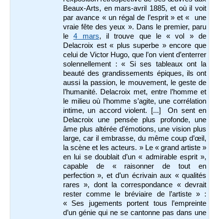
Beaux-Arts, en mars-avril 1885, et où il voit
par avance « un régal de l’esprit » et « une
vraie fête des yeux ». Dans le premier, paru
le
4 mars
, il trouve que le « vol » de
Delacroix est « plus superbe » encore que
celui de Victor Hugo, que l’on vient d’enterrer
solennellement : « Si ses tableaux ont la
beauté des grandissements épiques, ils ont
aussi la passion, le mouvement, le geste de
l’humanité. Delacroix met, entre l’homme et
le milieu où l’homme s’agite, une corrélation
intime, un accord violent. [...] On sent en
Delacroix une pensée plus profonde, une
âme plus altérée d’émotions, une vision plus
large, car il embrasse, du même coup d’œil,
la scène et les acteurs. » Le « grand artiste »
en lui se doublait d’un « admirable esprit »,
capable de « raisonner de tout en
perfection », et d’un écrivain aux « qualités
rares », dont la correspondance « devrait
rester comme le bréviaire de l’artiste » :
« Ses jugements portent tous l’empreinte
d’un génie qui ne se cantonne pas dans une