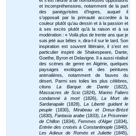
et s’est heurté à de nombreuses oppositions
et incompréhensions, notamment de la part
des panégyristes d’Ingres, auquel il
s’opposait par la primauté accordée à la
couleur plutôt qu’au dessin et à la passion et
à ses excès plutôt qu’à la raison et à sa
modération : « Voilà plus de trente ans que je
suis jeté aux bêtes », dira-t-il sur le tard. Son
inspiration est souvent littéraire, il s’est en
particulier inspiré de Shakespeare, Dante,
Goethe, Byron et Delavigne. Il a aussi réalisé
des scènes de genre en Algérie, quelques
paysages exotiques et des peintures
animalières, notamment de fauves du
désert. Parmi ses toiles les plus célèbres,
citons
La Barque de Dante
(1822),
Massacres de Scio
(1824),
Marino Faliero
condamné à mort
(1826),
La
Mort de
Sardanapale
(1828),
La Liberté guidant le
peuple
(1830),
Mirabeau et Dreux-Brézé
(1830),
Fantasia arabe
(1833),
Le Prisonnier
de Chillon
(1834),
Femmes d’Alger
(1834),
Entrée des croisés à Constantinople
(1840),
Les Adieux de Roméo et Juliette
(1845),