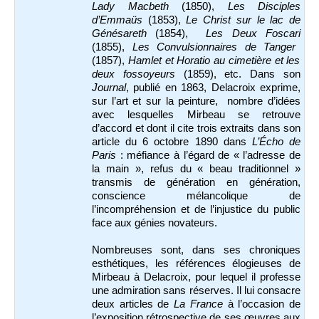
Lady Macbeth
(1850),
Les Disciples
d’Emmaüs
(1853),
Le Christ sur le lac de
Génésareth
(1854),
Les Deux Foscari
(1855),
Les Convulsionnaires de Tanger
(1857),
Hamlet et Horatio au cimetière
et les
deux fossoyeurs
(1859), etc. Dans son
Journal
, publié en 1863, Delacroix exprime,
sur l’art et sur la peinture, nombre d’idées
avec lesquelles Mirbeau se retrouve
d’accord et dont il cite trois extraits dans son
article du 6 octobre 1890 dans
L’Écho de
Paris
: méfiance à l’égard de « l’adresse de
la main », refus du « beau traditionnel »
transmis de génération en génération,
conscience mélancolique de
l’incompréhension et de l’injustice du public
face aux génies novateurs.
Nombreuses sont, dans ses chroniques
esthétiques, les références élogieuses de
Mirbeau à Delacroix, pour lequel il professe
une admiration sans réserves. Il lui consacre
deux articles de
La France
à l’occasion de
l’exposition rétrospective de ses œuvres aux