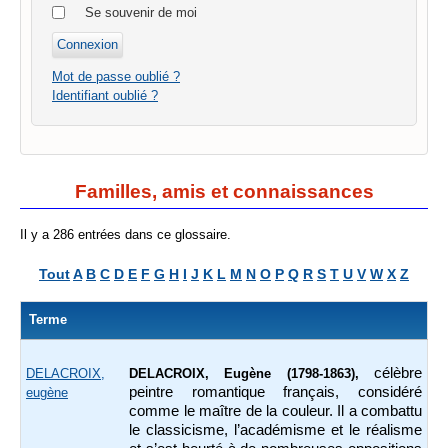
Se souvenir de moi
Mot de passe oublié ?
Identifiant oublié ?
Familles, amis et connaissances
Il y a 286 entrées dans ce glossaire.
Tout
A
B
C
D
E
F
G
H
I
J
K
L
M
N
O
P
Q
R
S
T
U
V
W
X
Z
Terme
célèbre
DELACROIX,
DELACROIX, Eugène (1798-1863),
peintre romantique français, considéré
eugène
comme le maître de la couleur. Il a combattu
le classicisme, l’académisme et le réalisme