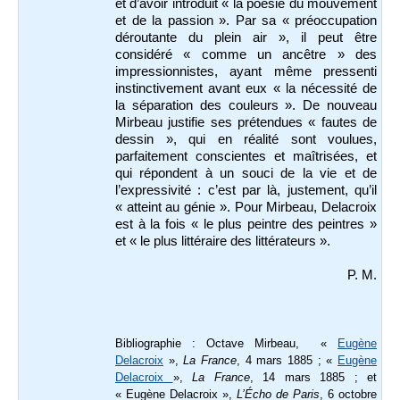
et d’avoir introduit « la poésie du mouvement
et de la passion ». Par sa « préoccupation
déroutante du plein air », il peut être
considéré « comme un ancêtre » des
impressionnistes, ayant même pressenti
instinctivement avant eux « la nécessité de
la séparation des couleurs ». De nouveau
Mirbeau justifie ses prétendues « fautes de
dessin », qui en réalité sont voulues,
parfaitement conscientes et maîtrisées, et
qui répondent à un souci de la vie et de
l’expressivité : c’est par là, justement, qu’il
« atteint au génie ». Pour Mirbeau, Delacroix
est à la fois « le plus peintre des peintres »
et « le plus littéraire des littérateurs ».
P. M.
Bibliographie : Octave Mirbeau, «
Eugène
Delacroix
»,
La France
, 4 mars 1885 ; «
Eugène
Delacroix
»,
La France
, 14 mars 1885 ; et
« Eugène Delacroix »,
L’Écho de Paris
, 6 octobre