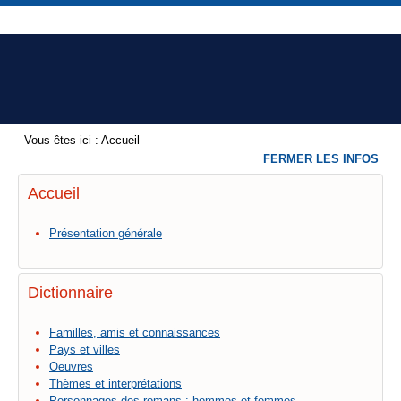
Vous êtes ici :
Accueil
FERMER LES INFOS
Accueil
Présentation générale
Dictionnaire
Familles, amis et connaissances
Pays et villes
Oeuvres
Thèmes et interprétations
Personnages des romans : hommes et femmes