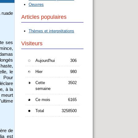
Oeuvres
a ruade
Articles populaires
Thèmes et interprétations
itte ses
Visiteurs
mince,
 damas
llongés
Aujourd'hui
306
haste,
Hier
980
lle, le
. Pour
Cette
3502
déclare
semaine
e, à la
 meurt
Ce mois
6165
ultime
Total
3258500
mère de
lia est