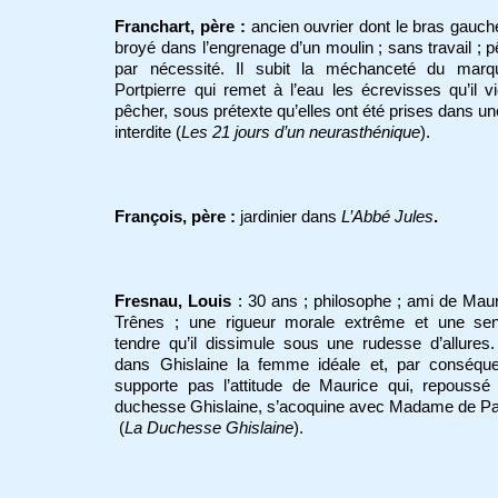
Franchart, père :
ancien ouvrier dont le bras gauch
broyé dans l’engrenage d’un moulin ; sans travail ; 
par nécessité. Il subit la méchanceté du marq
Portpierre qui remet à l’eau les écrevisses qu’il v
pêcher, sous prétexte qu’elles ont été prises dans u
interdite (
Les 21 jours d’un neurasthénique
).
François, père :
jardinier dans
L’Abbé Jules
.
Fresnau, Louis
: 30 ans ; philosophe ; ami de Mau
Trênes ; une rigueur morale extrême et une sensi
tendre qu’il dissimule sous une rudesse d’allures. 
dans Ghislaine la femme idéale et, par conséque
supporte pas l’attitude de Maurice qui, repoussé
duchesse Ghislaine, s’acoquine avec Madame de P
(
La Duchesse Ghislaine
).