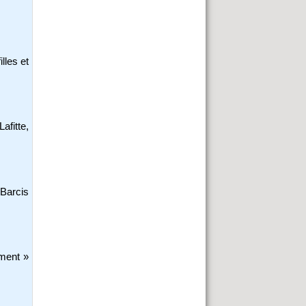
illes et
fitte,
Barcis
ment »