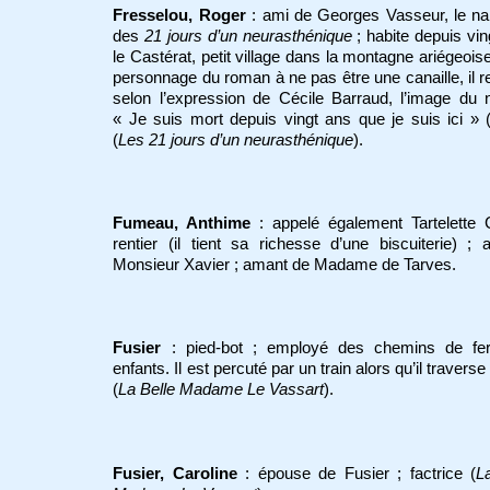
Fresselou, Roger
: ami de Georges Vasseur, le na
des
21 jours d’un neurasthénique
; habite depuis vin
le Castérat, petit village dans la montagne ariégeois
personnage du roman à ne pas être une canaille, il r
selon l’expression de Cécile Barraud, l’image du 
« Je suis mort depuis vingt ans que je suis ici » 
(
Les 21 jours d’un neurasthénique
).
Fumeau, Anthime
: appelé également Tartelette 
rentier (il tient sa richesse d’une biscuiterie) ;
Monsieur Xavier ; amant de Madame de Tarves.
Fusier
: pied-bot ; employé des chemins de fer
enfants. Il est percuté par un train alors qu’il traverse
(
La Belle Madame Le Vassart
).
Fusier, Caroline
: épouse de Fusier ; factrice (
L