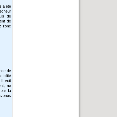
e a été
pêcheur
uis de
ient de
ne zone
rice de
bilité
Il voit
nt, ne
 par la
avonès