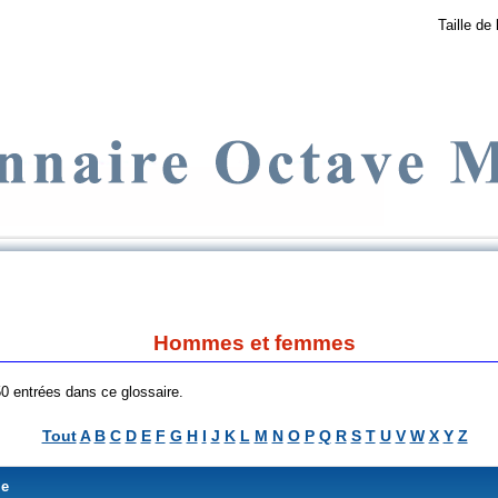
Taille de 
Hommes et femmes
 50 entrées dans ce glossaire.
Tout
A
B
C
D
E
F
G
H
I
J
K
L
M
N
O
P
Q
R
S
T
U
V
W
X
Y
Z
me