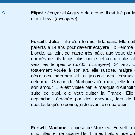
Flipot
: écuyer et Auguste de cirque. Il est tué par l
FUS
d’un cheval (
L’Écuyère
).
Forsell, Julia
: fille d’un fermier finlandais. Elle qu
parents à 14 ans pour devenir écuyère ; « Femme 
blonde, au teint de nacre très pâle, aux yeux de
ombrés de cils longs plus foncés et un peu plus a
vers les tempes » (p.790,
L’Ecuyère
). 24 ans. C
totalement vouée à son art, elle suscite, malgré e
désir des hommes et la jalousie des femmes
détourner Gaston de Martigues d’un duel, elle lui 
son amour. Elle est violée par le marquis d’Anthoirr
suite de quoi, elle veut quitter la France. Elle
cependant, écrasée par des chevaux, lors de l’
spectacle qu’elle donne, juste avant d’embarquer.
Forsell, Madame
: épouse de Monsieur Forsell ; 
cinq filles et de quatre fils. Il meurt alors que Ju