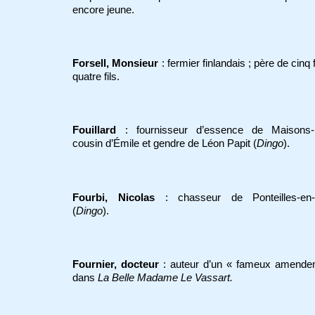
encore jeune.
Forsell, Monsieur
: fermier finlandais ; père de cinq f
quatre fils.
Fouillard
: fournisseur d’essence de Maisons-La
cousin d’Émile et gendre de Léon Papit (
Dingo
).
Fourbi, Nicolas
: chasseur de Ponteilles-en-
(
Dingo
).
Fournier, docteur
: auteur d’un « fameux amende
dans
La Belle Madame Le Vassart.