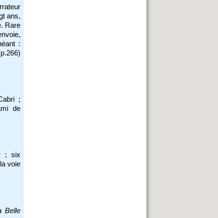
rrateur
gt ans,
e. Rare
envoie,
néant :
(p.266)
Cabri ;
 ami de
 ; six
 la voie
a Belle