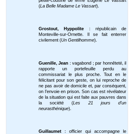
petite-cousine de Mme Eugène Le Vassart
(
La Belle Madame Le Vassart
).
Grostout, Hyppolite
: républicain de
Monteville-sur-Ornette. Il se fait enterrer
civilement (
Un Gentilhomme
).
Guenille, Jean
: vagabond ; par honnêteté, il
rapporte un portefeuille perdu au
commissariat le plus proche. Tout en le
félicitant pour son geste, on lui reproche de
ne pas avoir de domicile et, par conséquent,
on l’envoie en prison. Son cas est révélateur
de la situation qui est faite aux pauvres dans
la société (
Les 21 jours d’un
neurasthénique
).
Guillaumet
: officier qui accompagne le