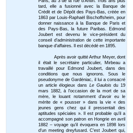
Paris, au 3 de la rue d'Antin. Trois ans plus
tard, elle a fusionné avec la Banque de
Crédit et de Dépôt des Pays-Bas, créée en
1863 par Louis-Raphaël Bischoffsheim, pour
donner naissance à la Banque de Paris et
des Pays-Bas, la future Paribas. Edmond
Joubert est devenu le vice-président du
conseil d’administration de cette importante
banque d’affaires. Il est décédé en 1895.
Après avoir quitté Arthur Meyer, dont
il était le secrétaire particulier, Mirbeau a
travaillé pour Edmond Joubert, dans des
conditions que nous ignorons. Sous le
pseudonyme de Gardéniac, il lui a consacré
un article élogieux dans
Le Gaulois
du 19
mars 1882, à l’occasion de la mort de sa
mère, le louant notamment d’avoir eu le
mérite de « pousser » dans la vie « des
jeunes gens chez qui il pressentait des
aptitudes spéciales ». Il est probable qu’il a
accompagné son patron en Hongrie en avril
1882 – voyage qu’il évoquera en 1898 lors
d’un meeting dreyfusard. C’est Joubert qui,