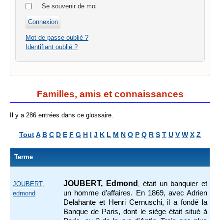
Se souvenir de moi
Mot de passe oublié ?
Identifiant oublié ?
Familles, amis et connaissances
Il y a 286 entrées dans ce glossaire.
Tout
A
B
C
D
E
F
G
H
I
J
K
L
M
N
O
P
Q
R
S
T
U
V
W
X
Z
Terme
JOUBERT, Edmond
était un banquier et
JOUBERT,
,
un homme d’affaires. En 1869, avec Adrien
edmond
Delahante et Henri Cernuschi, il a fondé la
Banque de Paris, dont le siège était situé à