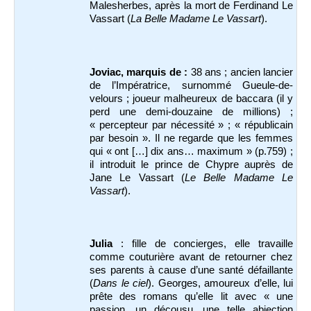
Malesherbes, après la mort de Ferdinand Le
Vassart (
La Belle Madame Le Vassart
).
Joviac, marquis de :
38 ans ; ancien lancier
de l’Impératrice, surnommé Gueule-de-
velours ; joueur malheureux de baccara (il y
perd une demi-douzaine de millions) ;
« percepteur par nécessité » ; « républicain
par besoin ». Il ne regarde que les femmes
qui « ont […] dix ans… maximum » (p.759) ;
il introduit le prince de Chypre auprès de
Jane Le Vassart (
Le Belle Madame Le
Vassart
).
Julia
: fille de concierges, elle travaille
comme couturière avant de retourner chez
ses parents à cause d’une santé défaillante
(
Dans le ciel
). Georges, amoureux d’elle, lui
prête des romans qu’elle lit avec « une
passion, un décousu, une telle abjection