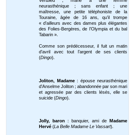
Vertbled ; marié à une femme
neurasthénique ; sans enfant ; une
maîtresse, une petite téléphoniste de la
Touraine, âgée de 16 ans, qu’il trompe
« d’ailleurs avec des dames plus élégantes
des Folies-Bergères, de l’Olympia et du bal
Tabarin ».
Comme son prédécesseur, il fuit un matin
d’avril avec tout l’argent de ses clients
(
Dingo
).
Joliton, Madame
: épouse neurasthénique
d’Anselme Joliton ; abandonnée par son mari
et agressée par des clients lésés, elle se
suicide (
Dingo
).
Jolly, baron
: banquier, ami de
Madame
Hervé
(
La Belle Madame Le Vassart
).