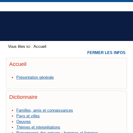
Vous êtes ici :
Accueil
FERMER LES INFOS
Accueil
Présentation générale
Dictionnaire
Familles, amis et connaissances
Pays et villes
Oeuvres
Thèmes et interprétations
Personnages des romans : hommes et femmes