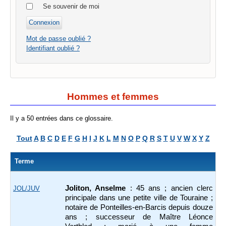
Se souvenir de moi
Mot de passe oublié ?
Identifiant oublié ?
Hommes et femmes
Il y a 50 entrées dans ce glossaire.
Tout
A
B
C
D
E
F
G
H
I
J
K
L
M
N
O
P
Q
R
S
T
U
V
W
X
Y
Z
Terme
Joliton, Anselme
: 45 ans ; ancien clerc
JOL/JUV
principale dans une petite ville de Touraine ;
notaire de Ponteilles-en-Barcis depuis douze
ans ; successeur de Maître Léonce