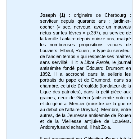
Joseph (1)
: originaire de Cherbourg ;
serviteur depuis quarante ans ; jardinier-
cocher (« sec, nerveux, avec un mauvais
rictus sur les lèvres » p.397), au service de
la famille Lanlaire depuis quinze ans, malgré
les nombreuses propositions venues de
Louviers, Elbeuf, Rouen ; « type du serviteur
de l’ancien temps » qui respecte ses maîtres
sans servilité. Il lit la
Libre Parole
, le journal
antisémite fondé par Édouard Drumont en
1892. Il a accroché dans la sellerie les
portraits du pape et de Drumond, dans sa
chambre, celui de Déroulède (fondateur de la
Ligue des patriotes), dans la petit pièce aux
graines, ceux de Guérin (antisémite notoire)
et du général Mercier (ministre de la guerre
au début de l’affaire Dreyfus). Membre, entre
autres, de la Jeunesse antisémite de Rouen
et de la Vieillesse antijuive de Louviers.
Antidreyfusard acharné, il hait Zola.
Il est soupçonné par Célestine d’avoir tué la