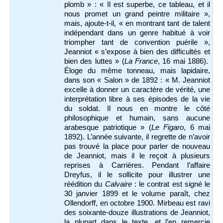
plomb » : « Il est superbe, ce tableau, et il
nous promet un grand peintre militaire »,
mais, ajoute-t-il, « en montrant tant de talent
indépendant dans un genre habitué à voir
triompher tant de convention puérile »,
Jeanniot « s’expose à bien des difficultés et
bien des luttes » (
La France
, 16 mai 1886).
Éloge du même tonneau, mais lapidaire,
dans son « Salon » de 1892 : « M. Jeanniot
excelle à donner un caractère de vérité, une
interprétation libre à ses épisodes de la vie
du soldat. Il nous en montre le côté
philosophique et humain, sans aucune
arabesque patriotique » (
Le Figaro
, 6 mai
1892). L’année suivante, il regrette de n’avoir
pas trouvé la place pour parler de nouveau
de Jeanniot, mais il le reçoit à plusieurs
reprises à Carrières. Pendant l’affaire
Dreyfus, il le sollicite pour illustrer une
réédition du
Calvaire
: le contrat est signé le
30 janvier 1899 et le volume paraît, chez
Ollendorff, en octobre 1900. Mirbeau est ravi
des soixante-douze illustrations de Jeanniot,
la plupart dans le texte, et l’en remercie