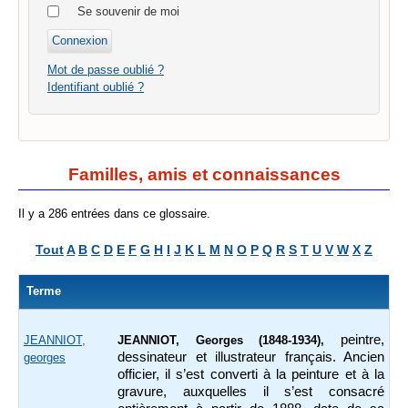
Se souvenir de moi
Mot de passe oublié ?
Identifiant oublié ?
Familles, amis et connaissances
Il y a 286 entrées dans ce glossaire.
Tout
A
B
C
D
E
F
G
H
I
J
K
L
M
N
O
P
Q
R
S
T
U
V
W
X
Z
Terme
peintre,
JEANNIOT,
JEANNIOT, Georges (1848-1934),
dessinateur et illustrateur français. Ancien
georges
officier, il s’est converti à la peinture et à la
gravure, auxquelles il s’est consacré