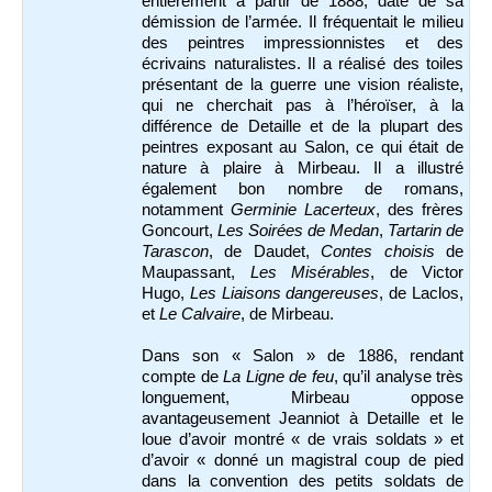
entièrement à partir de 1888, date de sa
démission de l’armée. Il fréquentait le milieu
des peintres impressionnistes et des
écrivains naturalistes. Il a réalisé des toiles
présentant de la guerre une vision réaliste,
qui ne cherchait pas à l’héroïser, à la
différence de Detaille et de la plupart des
peintres exposant au Salon, ce qui était de
nature à plaire à Mirbeau. Il a illustré
également bon nombre de romans,
notamment
Germinie Lacerteux
, des frères
Goncourt,
Les Soirées de Medan
,
Tartarin de
Tarascon
, de Daudet,
Contes choisis
de
Maupassant,
Les Misérables
, de Victor
Hugo,
Les Liaisons dangereuses
, de Laclos,
et
Le Calvaire
, de Mirbeau.
Dans son « Salon » de 1886, rendant
compte de
La Ligne de feu
, qu’il analyse très
longuement, Mirbeau oppose
avantageusement Jeanniot à Detaille et le
loue d’avoir montré « de vrais soldats » et
d’avoir « donné un magistral coup de pied
dans la convention des petits soldats de