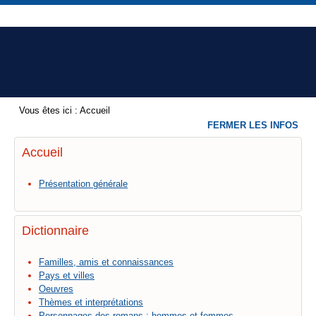
Vous êtes ici :
Accueil
FERMER LES INFOS
Accueil
Présentation générale
Dictionnaire
Familles, amis et connaissances
Pays et villes
Oeuvres
Thèmes et interprétations
Personnages des romans : hommes et femmes