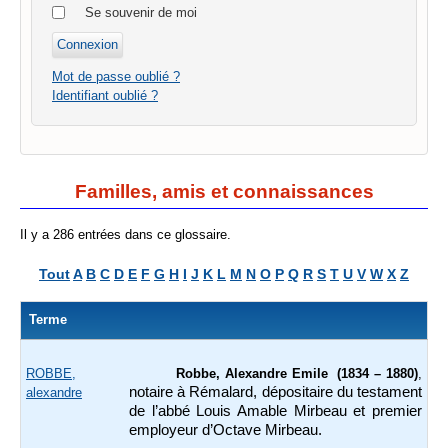
Se souvenir de moi
Mot de passe oublié ?
Identifiant oublié ?
Familles, amis et connaissances
Il y a 286 entrées dans ce glossaire.
Tout
A
B
C
D
E
F
G
H
I
J
K
L
M
N
O
P
Q
R
S
T
U
V
W
X
Z
Terme
ROBBE,
Robbe, Alexandre Emile (1834 – 1880)
,
notaire à Rémalard, dépositaire du testament
alexandre
de l’abbé Louis Amable Mirbeau et premier
employeur d’Octave Mirbeau.