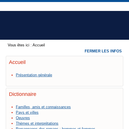
Vous êtes ici :
Accueil
FERMER LES INFOS
Accueil
Présentation générale
Dictionnaire
Familles, amis et connaissances
Pays et villes
Oeuvres
Thèmes et interprétations
Personnages des romans : hommes et femmes