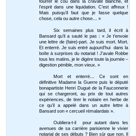
fourrer le cou dans la cravate blanche, et
l’esprit dans une liquidation. C’est affreux !
Mais puisqu’il faut que je fasse quelque
chose, cela ou autre chose… »
Six semaines plus tard, il écrit à
Bansard qu’il a sauté le pas : « Je t’envoie
une lettre de (faire)-part. Je suis mort. Mort.
Et enterré. Je suis entré aujourd’hui dans la
boîte à surprises du notariat ! J’avale Robbe
tous les matins, je le digère toute la journée –
digestion pénible, mon vieux. »
Mort et enterré… Ce sont en
définitive Madame la Guerre puis le député
bonapartiste Henri Dugué de la Fauconnerie
qui se chargeront, au prix de tout autres
expériences, de tirer le notaire en herbe de
ce qu’il a appelé dans un autre lettre à
Bansard son « cercueil rémalardais ».
Oubliera-t-il pour autant dans les
avenues de sa carrière parisienne le vivier
notarial de ses débuts ? Bien sûr que non. Il