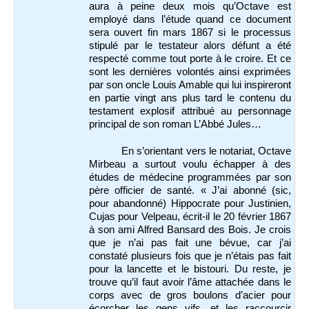
aura à peine deux mois qu’Octave est
employé dans l’étude quand ce document
sera ouvert fin mars 1867 si le processus
stipulé par le testateur alors défunt a été
respecté comme tout porte à le croire. Et ce
sont les dernières volontés ainsi exprimées
par son oncle Louis Amable qui lui inspireront
en partie vingt ans plus tard le contenu du
testament explosif attribué au personnage
principal de son roman L’Abbé Jules…
En s’orientant vers le notariat, Octave
Mirbeau a surtout voulu échapper à des
études de médecine programmées par son
père officier de santé. « J’ai abonné (sic,
pour abandonné) Hippocrate pour Justinien,
Cujas pour Velpeau, écrit-il le 20 février 1867
à son ami Alfred Bansard des Bois. Je crois
que je n’ai pas fait une bévue, car j’ai
constaté plusieurs fois que je n’étais pas fait
pour la lancette et le bistouri. Du reste, je
trouve qu’il faut avoir l’âme attachée dans le
corps avec de gros boulons d’acier pour
écorcher les gens vifs, et les raccourcir