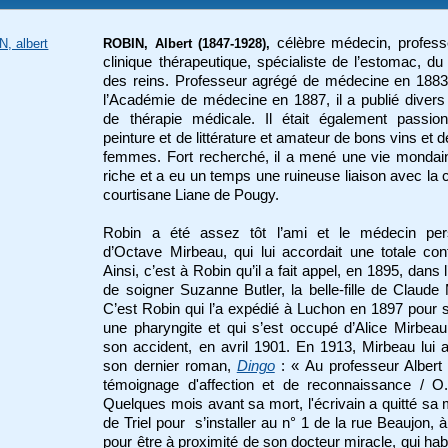
célèbre médecin, profess
, albert
ROBIN, Albert (1847-1928),
clinique thérapeutique,
spécialiste de l’estomac, du 
des reins. Professeur agrégé de médecine en 1883
l’Académie de médecine en 1887, il a publié divers 
de thérapie médicale. Il était également passio
peinture et de littérature et amateur de bons vins et de
femmes. Fort recherché, il a mené une vie mondai
riche et a eu un temps une ruineuse liaison avec la 
courtisane Liane de Pougy.
Robin a été assez tôt l’ami et le médecin per
d’Octave Mirbeau, qui lui accordait une totale con
Ainsi, c’est à Robin qu’il a fait appel, en 1895, dans l
de soigner Suzanne Butler, la belle-fille de Claude
C’est Robin qui l’a expédié à Luchon en 1897 pour 
une pharyngite et qui s’est occupé d’Alice Mirbea
son accident, en avril 1901. En 1913, Mirbeau lui 
son dernier roman,
Dingo
: « Au professeur Albert
témoignage d'affection et de reconnaissance / O
Quelques mois avant sa mort, l'écrivain a quitté sa
de Triel pour s’installer au n° 1 de la rue Beaujon, à
pour être à proximité de son docteur miracle, qui habi