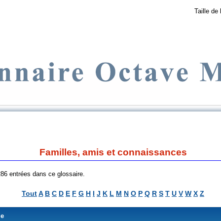
Taille de 
Familles, amis et connaissances
 286 entrées dans ce glossaire.
Tout
A
B
C
D
E
F
G
H
I
J
K
L
M
N
O
P
Q
R
S
T
U
V
W
X
Z
me