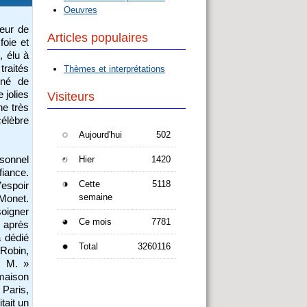
Oeuvres
eur de
Articles populaires
foie et
, élu à
traités
Thèmes et interprétations
nné de
 jolies
Visiteurs
ne très
célèbre
Aujourd'hui
502
Hier
1420
sonnel
fiance.
Cette
5118
’espoir
semaine
 Monet.
soigner
Ce mois
7781
u après
a dédié
Total
3260116
 Robin,
. M. »
 maison
 Paris,
tait un