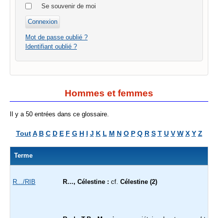
Se souvenir de moi
Mot de passe oublié ?
Identifiant oublié ?
Hommes et femmes
Il y a 50 entrées dans ce glossaire.
Tout
A
B
C
D
E
F
G
H
I
J
K
L
M
N
O
P
Q
R
S
T
U
V
W
X
Y
Z
Terme
R.../RIB
R…, Célestine :
cf.
Célestine (2)