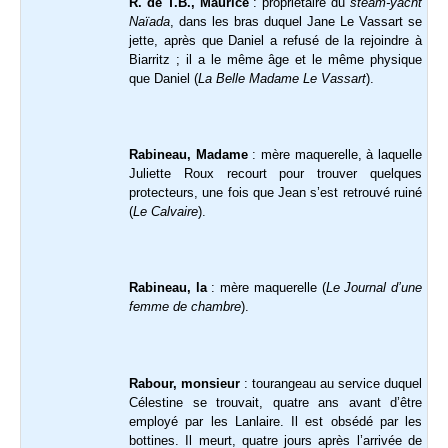
R. de T.B., Maurice
: propriétaire du
steam-yacht
Naïada
, dans les bras duquel Jane Le Vassart se
jette, après que Daniel a refusé de la rejoindre à
Biarritz ; il a le même âge et le même physique
que Daniel (
La Belle Madame Le Vassart
).
Rabineau, Madame
: mère maquerelle, à laquelle
Juliette Roux recourt pour trouver quelques
protecteurs, une fois que Jean s’est retrouvé ruiné
(
Le Calvaire
).
Rabineau, la
: mère maquerelle (
Le Journal d’une
femme de chambre
).
Rabour, monsieur
: tourangeau au service duquel
Célestine se trouvait, quatre ans avant d’être
employé par les Lanlaire. Il est obsédé par les
bottines. Il meurt, quatre jours après l’arrivée de