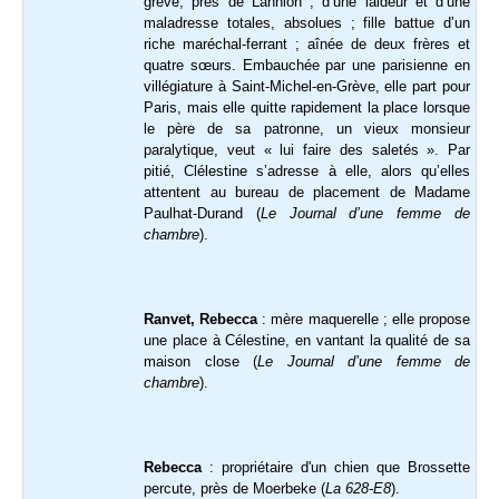
grève, près de Lannion ; d’une laideur et d’une
maladresse totales, absolues ; fille battue d’un
riche maréchal-ferrant ; aînée de deux frères et
quatre sœurs. Embauchée par une parisienne en
villégiature à Saint-Michel-en-Grève, elle part pour
Paris, mais elle quitte rapidement la place lorsque
le père de sa patronne, un vieux monsieur
paralytique, veut « lui faire des saletés ». Par
pitié, Clélestine s’adresse à elle, alors qu’elles
attentent au bureau de placement de Madame
Paulhat-Durand (
Le Journal d’une femme de
chambre
).
Ranvet, Rebecca
: mère maquerelle ; elle propose
une place à Célestine, en vantant la qualité de sa
maison close (
Le Journal d’une femme de
chambre
).
Rebecca
: propriétaire d'un chien que Brossette
percute, près de Moerbeke (
La 628-E8
).