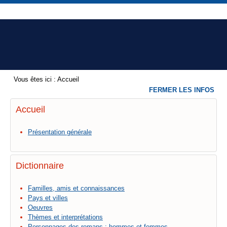
Vous êtes ici :
Accueil
FERMER LES INFOS
Accueil
Présentation générale
Dictionnaire
Familles, amis et connaissances
Pays et villes
Oeuvres
Thèmes et interprétations
Personnages des romans : hommes et femmes