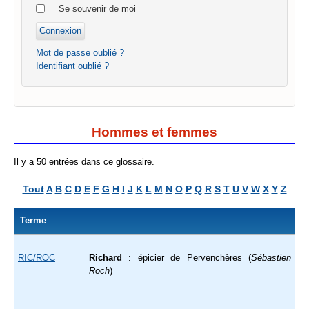
Se souvenir de moi
Mot de passe oublié ?
Identifiant oublié ?
Hommes et femmes
Il y a 50 entrées dans ce glossaire.
Tout
A
B
C
D
E
F
G
H
I
J
K
L
M
N
O
P
Q
R
S
T
U
V
W
X
Y
Z
Terme
RIC/ROC
Richard
: épicier de Pervenchères (
Sébastien
Roch
)