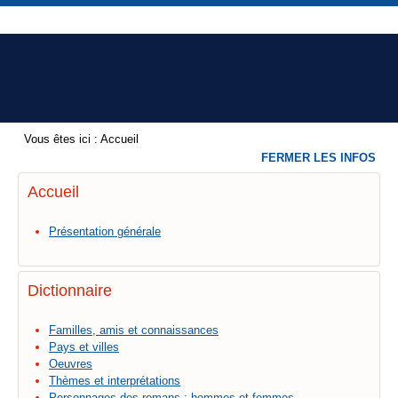
Vous êtes ici :
Accueil
FERMER LES INFOS
Accueil
Présentation générale
Dictionnaire
Familles, amis et connaissances
Pays et villes
Oeuvres
Thèmes et interprétations
Personnages des romans : hommes et femmes