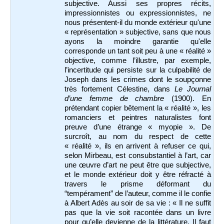
subjective. Aussi ses propres récits,
impressionnistes ou expressionnistes, ne
nous présentent-il du monde extérieur qu'une
« représentation » subjective, sans que nous
ayons la moindre garantie qu'elle
corresponde un tant soit peu à une « réalité »
objective, comme l’illustre, par exemple,
l’incertitude qui persiste sur la culpabilité de
Joseph dans les crimes dont le soupçonne
très fortement Célestine, dans
Le Journal
d’une femme de chambre
(1900). En
prétendant copier bêtement la « réalité », les
romanciers et peintres naturalistes font
preuve d’une étrange « myopie ». De
surcroît, au nom du respect de cette
« réalité », ils en arrivent à refuser ce qui,
selon Mirbeau, est consubstantiel à l’art, car
une œuvre d’art ne peut être que subjective,
et le monde extérieur doit y être réfracté à
travers le prisme déformant du
“tempérament” de l’auteur, comme il le confie
à Albert Adès au soir de sa vie : « Il ne suffit
pas que la vie soit racontée dans un livre
pour qu’elle devienne de la littérature. Il faut