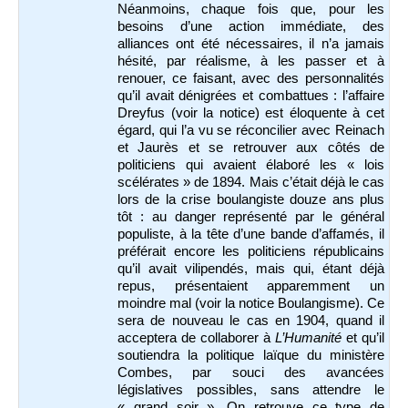
Néanmoins, chaque fois que, pour les
besoins d’une action immédiate, des
alliances ont été nécessaires, il n’a jamais
hésité, par réalisme, à les passer et à
renouer, ce faisant, avec des personnalités
qu’il avait dénigrées et combattues : l’affaire
Dreyfus (voir la notice) est éloquente à cet
égard, qui l’a vu se réconcilier avec Reinach
et Jaurès et se retrouver aux côtés de
politiciens qui avaient élaboré les « lois
scélérates » de 1894. Mais c’était déjà le cas
lors de la crise boulangiste douze ans plus
tôt : au danger représenté par le général
populiste, à la tête d’une bande d’affamés, il
préférait encore les politiciens républicains
qu’il avait vilipendés, mais qui, étant déjà
repus, présentaient apparemment un
moindre mal (voir la notice Boulangisme). Ce
sera de nouveau le cas en 1904, quand il
acceptera de collaborer à
L’Humanité
et qu’il
soutiendra la politique laïque du ministère
Combes, par souci des avancées
législatives possibles, sans attendre le
« grand soir ». On retrouve ce type de