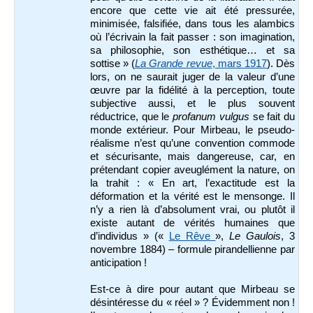
encore que cette vie ait été pressurée,
minimisée, falsifiée, dans tous les alambics
où l’écrivain la fait passer : son imagination,
sa philosophie, son esthétique… et sa
sottise » (
La Grande revue
, mars 1917
). Dès
lors, on ne saurait juger de la valeur d’une
œuvre par la fidélité à la perception, toute
subjective aussi, et le plus souvent
réductrice, que le
profanum vulgus
se fait du
monde extérieur. Pour Mirbeau, le pseudo-
réalisme n’est qu’une convention commode
et sécurisante, mais dangereuse, car, en
prétendant copier aveuglément la nature, on
la trahit : « En art, l’exactitude est la
déformation et la vérité est le mensonge. Il
n’y a rien là d’absolument vrai, ou plutôt il
existe autant de vérités humaines que
d’individus » («
Le Rêve
»,
Le Gaulois
, 3
novembre 1884) – formule pirandellienne par
anticipation !
Est-ce à dire pour autant que Mirbeau se
désintéresse du « réel » ? Évidemment non !