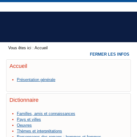
Vous êtes ici :
Accueil
FERMER LES INFOS
Accueil
Présentation générale
Dictionnaire
Familles, amis et connaissances
Pays et villes
Oeuvres
Thèmes et interprétations
Personnages des romans : hommes et femmes