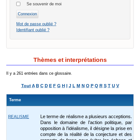
Se souvenir de moi
Mot de passe oublié ?
Identifiant oublié ?
Thèmes et interprétations
Il y a 261 entrées dans ce glossaire.
Tout
A
B
C
D
E
F
G
H
I
J
L
M
N
O
P
Q
R
S
T
U
V
Terme
Le terme de réalisme a plusieurs acceptions.
REALISME
Dans le domaine de l’action politique, par
opposition à l’idéalisme, il désigne la prise en
compte de la réalité de la conjecture et des