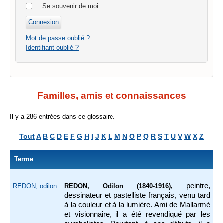
Se souvenir de moi
Mot de passe oublié ?
Identifiant oublié ?
Familles, amis et connaissances
Il y a 286 entrées dans ce glossaire.
Tout
A
B
C
D
E
F
G
H
I
J
K
L
M
N
O
P
Q
R
S
T
U
V
W
X
Z
Terme
peintre,
REDON, odilon
REDON, Odilon (1840-1916),
dessinateur et pastelliste français, venu tard
à la couleur et à la lumière. Ami de Mallarmé
et visionnaire, il a été revendiqué par les