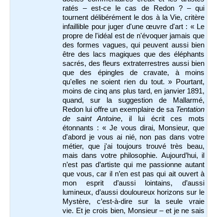
ratés – est-ce le cas de Redon ? – qui
tournent délibérément le dos à la Vie, critère
infaillible pour juger d'une œuvre d'art : « Le
propre de l'idéal est de n'évoquer jamais que
des formes vagues, qui peuvent aussi bien
être des lacs magiques que des éléphants
sacrés, des fleurs extraterrestres aussi bien
que des épingles de cravate, à moins
qu'elles ne soient rien du tout. » Pourtant,
moins de cinq ans plus tard, en janvier 1891,
quand, sur la suggestion de Mallarmé,
Redon lui offre un exemplaire de sa
Tentation
de saint Antoine
, il lui écrit ces mots
étonnants : « Je vous dirai, Monsieur, que
d'abord je vous ai nié, non pas dans votre
métier, que j'ai toujours trouvé très beau,
mais dans votre philosophie. Aujourd’hui, il
n’est pas d’artiste qui me passionne autant
que vous, car il n’en est pas qui ait ouvert à
mon esprit d’aussi lointains, d’aussi
lumineux, d’aussi douloureux horizons sur le
Mystère, c’est-à-dire sur la seule vraie
vie. Et je crois bien, Monsieur – et je ne sais