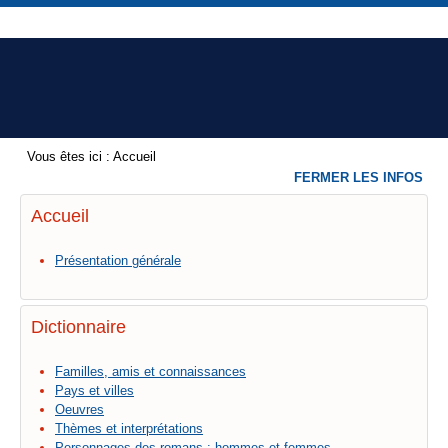
Vous êtes ici :
Accueil
FERMER LES INFOS
Accueil
Présentation générale
Dictionnaire
Familles, amis et connaissances
Pays et villes
Oeuvres
Thèmes et interprétations
Personnages des romans : hommes et femmes