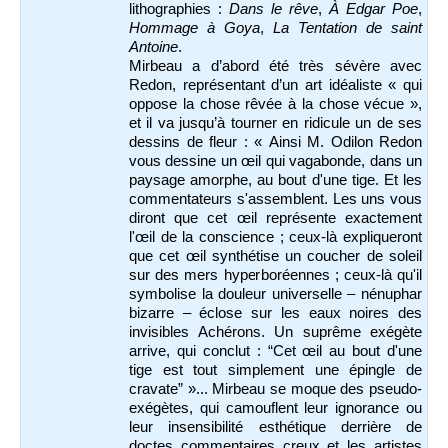
lithographies :
Dans le rêve
,
À Edgar Poe
,
Hommage à Goya
,
La
Tentation de saint
Antoine
.
Mirbeau a d’abord été très sévère avec
Redon, représentant d’un art idéaliste « qui
oppose la chose rêvée à la chose vécue »,
et il va jusqu’à tourner en ridicule un de ses
dessins de fleur : « Ainsi M. Odilon Redon
vous dessine un œil qui vagabonde, dans un
paysage amorphe, au bout d'une tige. Et les
commentateurs s'assemblent. Les uns vous
diront que cet œil représente exactement
l'œil de la conscience ; ceux-là expliqueront
que cet œil synthétise un coucher de soleil
sur des mers hyperboréennes ; ceux-là qu'il
symbolise la douleur universelle – nénuphar
bizarre – éclose sur les eaux noires des
invisibles Achérons. Un suprême exégète
arrive, qui conclut : “Cet œil au bout d'une
tige est tout simplement une épingle de
cravate” »... Mirbeau se moque des pseudo-
exégètes, qui camouflent leur ignorance ou
leur insensibilité esthétique derrière de
doctes commentaires creux et les artistes