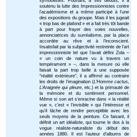
symbolistes. Pourtant, à ses débuts,
il
a
soutenu la lutte des Impressionnistes contre
l'académisme et a même participé à l'une
des expositions du groupe. Mais il les jugeait
« trop bas de plafond » et a fait très tôt bande
à part pour frayer des voies nouvelles,
annonciatrices du surréalisme, par la place
accordée au rêve et à l’inconscient.
Insatisfait par la subjectivité restreinte de l'art
impressionniste tel que l'avait défini Zola –
« un coin de nature vu à travers un
tempérament » –, dans la mesure où elle
faisait la part trop belle à une supposée
“réalité extérieure”, il a affirmé au contraire
les droits de l'imagination (
L’Homme cactus
,
L’Araignée qui pleure
, etc.) et la primauté de
la mémoire et du sentiment personnel.
Même si son art s'enracine dans « la réalité
vue », c'est « l'invisible » qui l'intéresse et
qu'il tâche de rendre perceptible avec les
seuls moyens de la peinture. Ce faisant, il
définit un art idéaliste, qui tourne le dos à la
vogue réaliste-naturaliste du début des
années 1880. Il est l’auteur d’albums de