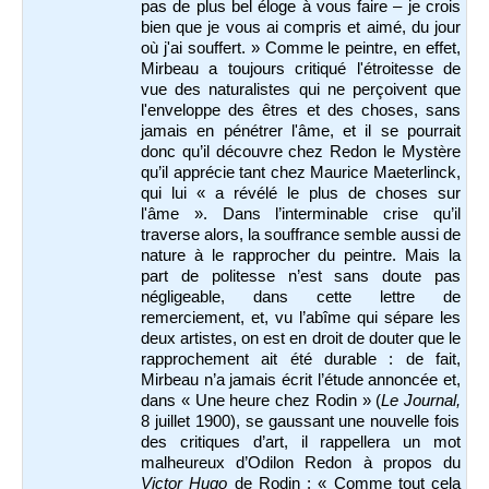
pas de plus bel éloge à vous faire – je crois
bien que je vous ai compris et aimé, du jour
où j'ai souffert. » Comme le peintre, en effet,
Mirbeau a toujours critiqué l'étroitesse de
vue des naturalistes qui ne perçoivent que
l'enveloppe des êtres et des choses, sans
jamais en pénétrer l'âme, et il se pourrait
donc qu’il découvre chez Redon le Mystère
qu’il apprécie tant chez Maurice Maeterlinck,
qui lui « a révélé le plus de choses sur
l'âme ». Dans l’interminable crise qu’il
traverse alors, la souffrance semble aussi de
nature à le rapprocher du peintre. Mais la
part de politesse n’est sans doute pas
négligeable, dans cette lettre de
remerciement, et, vu l’abîme qui sépare les
deux artistes, on est en droit de douter que le
rapprochement ait été durable : de fait,
Mirbeau n’a jamais écrit l’étude annoncée et,
dans « Une heure chez Rodin » (
Le Journal,
8 juillet 1900), se gaussant une nouvelle fois
des critiques d’art, il rappellera un mot
malheureux d’Odilon Redon à propos du
Victor Hugo
de Rodin : « Comme tout cela