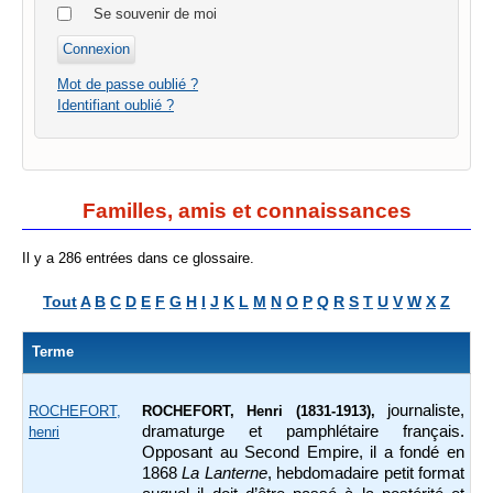
Se souvenir de moi
Mot de passe oublié ?
Identifiant oublié ?
Familles, amis et connaissances
Il y a 286 entrées dans ce glossaire.
Tout
A
B
C
D
E
F
G
H
I
J
K
L
M
N
O
P
Q
R
S
T
U
V
W
X
Z
Terme
journaliste,
ROCHEFORT,
ROCHEFORT, Henri (1831-1913),
dramaturge et pamphlétaire français.
henri
Opposant au Second Empire, il a fondé en
1868
La Lanterne
, hebdomadaire petit format