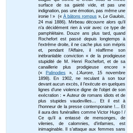
surface de sa gaieté vide, et pas une
indignation, pas une émotion, pas même une
ironie ! » («
À bâtons rompus
»,
Le Gaulois
,
24 mai 1886). Mirbeau découvre alors qu’il
n’a décidément rien à voir avec ce type de
pamphlétaire. Douze ans plus tard, quand
Rochefort est passé depuis longtemps à
l’extrême droite, il ne cache plus son mépris
et, pendant l’Affaire, il réaffirme son
inébranlable conviction « de la prodigieuse
stupidité de M. Henri Rochefort, et de sa
canaillerie plus prodigieuse encore »
(«
Palinodies
»,
L’Aurore
, 15 novembre
1898). En 1902, ne reculant à son tour
devant aucun excès, il l’exécute en quelques
lignes d’une violence digne de l’objet de son
exécration :
«
Auteur de romans idiots et de
plus stupides vaudevilles… Et il est à
l’honneur de la presse contemporaine !… Et
il aura des funérailles comme Victor Hugo ! /
Ce qu’il a entassé de mensonges, de
vilenies, de calomnies, d’infamies, est
inimaginable. Il s’attaque aux femmes sans