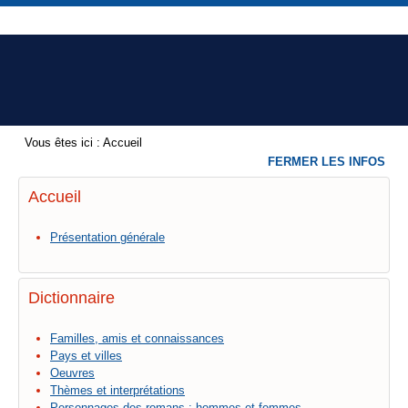
Vous êtes ici :
Accueil
FERMER LES INFOS
Accueil
Présentation générale
Dictionnaire
Familles, amis et connaissances
Pays et villes
Oeuvres
Thèmes et interprétations
Personnages des romans : hommes et femmes