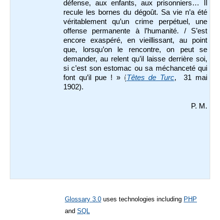
défense, aux enfants, aux prisonniers… Il
recule les bornes du dégoût. Sa vie n’a été
véritablement qu’un crime perpétuel, une
offense permanente à l’humanité. / S’est
encore exaspéré, en vieillissant, au point
que, lorsqu’on le rencontre, on peut se
demander, au relent qu’il laisse derrière soi,
si c’est son estomac ou sa méchanceté qui
font qu’il pue ! » (
Têtes de Turc
, 31 mai
1902).
P. M.
Glossary 3.0
uses technologies including
PHP
and
SQL