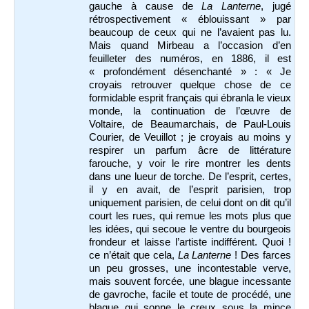
gauche à cause de
La Lanterne
, jugé
rétrospectivement « éblouissant » par
beaucoup de ceux qui ne l’avaient pas lu.
Mais quand Mirbeau a l’occasion d’en
feuilleter des numéros, en 1886, il est
« profondément désenchanté » : « Je
croyais retrouver quelque chose de ce
formidable esprit français qui ébranla le vieux
monde, la continuation de l’œuvre de
Voltaire, de Beaumarchais, de Paul-Louis
Courier, de Veuillot ; je croyais au moins y
respirer un parfum âcre de littérature
farouche, y voir le rire montrer les dents
dans une lueur de torche. De l’esprit, certes,
il y en avait, de l’esprit parisien, trop
uniquement parisien, de celui dont on dit qu’il
court les rues, qui remue les mots plus que
les idées, qui secoue le ventre du bourgeois
frondeur et laisse l’artiste indifférent. Quoi !
ce n’était que cela,
La Lanterne
! Des farces
un peu grosses, une incontestable verve,
mais souvent forcée, une blague incessante
de gavroche, facile et toute de procédé, une
blague qui sonne le creux sous la mince