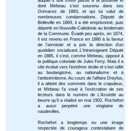
auquel il doit d’être passé à la postérité et
dont Mirbeau s'est souvenu dans ses
Grimaces
de 1883, et qui lui valut de
nombreuses condamnations. Député de
Belleville en 1869, il a été emprisonné, puis
déporté en Nouvelle-Calédonie au lendemain
de la Commune. Évadé peu après, en 1874,
il est revenu en France en 1880 à la faveur
de l'amnistie et a pris la direction d’un
quotidien socialisant,
L'Intransigeant
. Député
en 1885, il s'est, comme Mirbeau, opposé à
la politique coloniale de Jules Ferry. Mais il a
vite évolué vers l’extrême droite et s’est rallié
au boulangisme, au nationalisme et à
l'antisémitisme. Au cours de l'affaire Dreyfus,
il a atteint des sommets dans le crapuleux,
et Mirbeau l’a voué à l'exécration de ses
lecteurs dans le numéro de
L'Assiette au
beurre
qu'il a réalisé en mai 1902. Rochefort
a aussi perpétré une vingtaine de
vaudevilles.
Rochefort a longtemps eu une image
respectée de courageux contestataire de