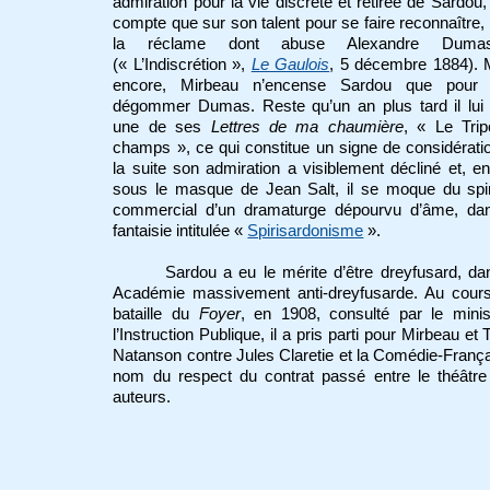
admiration pour la vie discrète et retirée de Sardou,
compte que sur son talent pour se faire reconnaître, 
la réclame dont abuse Alexandre Dumas
(« L’Indiscrétion »,
Le Gaulois
, 5 décembre 1884). 
encore, Mirbeau n’encense Sardou que pour
dégommer Dumas. Reste qu’un an plus tard il lui
une de ses
Lettres de ma chaumière
, « Le Trip
champs », ce qui constitue un signe de considérati
la suite son admiration a visiblement décliné et, e
sous le masque de Jean Salt, il se moque du spir
commercial d’un dramaturge dépourvu d’âme, da
fantaisie intitulée «
Spirisardonisme
».
Sardou a eu le mérite d’être dreyfusard, d
Académie massivement anti-dreyfusarde. Au cours
bataille du
Foyer
, en 1908, consulté par le minis
l’Instruction Publique, il a pris parti pour Mirbeau et
Natanson contre Jules Claretie et la Comédie-Franç
nom du respect du contrat passé entre le théâtre
auteurs.