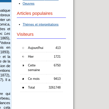
Oeuvres
matique
Articles populaires
breux
nter un
comica
,
Thèmes et interprétations
ées et
vec
Les
Visiteurs
1865),
Fédora
is en
Aujourd'hui
413
1893).
 et la
Hier
1721
e de la
Cette
6750
sion de
semaine
entions
1872),
Ce mois
9413
). Il a
Total
3261748
re qui
irbeau,
blances
e cela