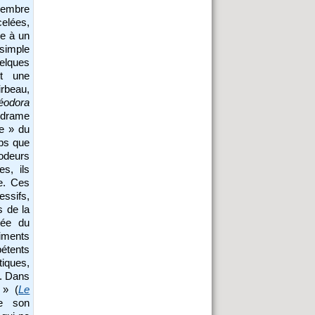
ovembre
celées,
me à un
simple
elques
nt une
irbeau,
éodora
e drame
ie » du
mps que
odeurs
s, ils
me. Ces
essifs,
s de la
atée du
liments
pétents
tiques,
». Dans
 » (
Le
e son