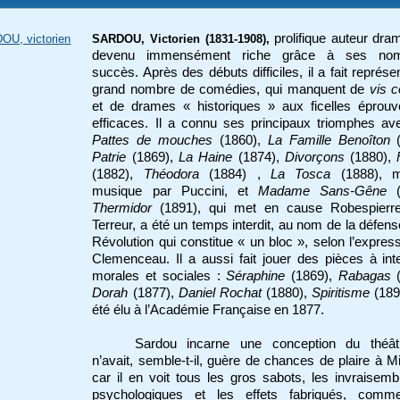
prolifique auteur dra
OU, victorien
SARDOU, Victorien (1831-1908),
devenu immensément riche grâce à ses nom
succès. Après des débuts difficiles, il a fait représe
grand nombre de comédies, qui manquent de
vis 
et de drames « historiques » aux ficelles éprouv
efficaces. Il a connu ses principaux triomphes a
Pattes de mouches
(1860),
La Famille Benoîton
(
Patrie
(1869),
La Haine
(1874),
Divorçons
(1880),
(1882),
Théodora
(1884) ,
La Tosca
(1888), m
musique par Puccini, et
Madame Sans-Gêne
(
Thermidor
(1891), qui met en cause Robespierre
Terreur, a été un temps interdit, au nom de la défens
Révolution qui constitue « un bloc », selon l’expres
Clemenceau. Il a aussi fait jouer des pièces à int
morales et sociales :
Séraphine
(1869),
Rabagas
(
Dorah
(1877),
Daniel Rochat
(1880),
Spiritisme
(1897
été élu à l’Académie Française en 1877.
Sardou incarne une conception du théât
n’avait, semble-t-il, guère de chances de plaire à M
car il en voit tous les gros sabots, les invraisem
psychologiques et les effets fabriqués, comm