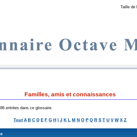
Taille de 
Familles, amis et connaissances
 286 entrées dans ce glossaire.
Tout
A
B
C
D
E
F
G
H
I
J
K
L
M
N
O
P
Q
R
S
T
U
V
W
X
Z
me