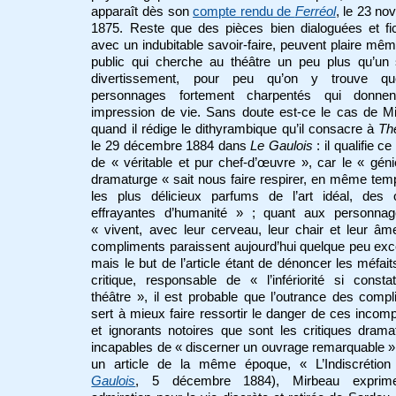
apparaît dès son
compte rendu de
Ferréol
, le 23 n
1875. Reste que des pièces bien dialoguées et fi
avec un indubitable savoir-faire, peuvent plaire mê
public qui cherche au théâtre un peu plus qu’un 
divertissement, pour peu qu’on y trouve qu
personnages fortement charpentés qui donne
impression de vie. Sans doute est-ce le cas de M
quand il rédige le dithyrambique qu’il consacre à
Th
le 29 décembre 1884 dans
Le Gaulois
: il qualifie c
de « véritable et pur chef-d’œuvre », car le « gén
dramaturge « sait nous faire respirer, en même te
les plus délicieux parfums de l’art idéal, des 
effrayantes d’humanité » ; quant aux personnage
« vivent, avec leur cerveau, leur chair et leur â
compliments paraissent aujourd’hui quelque peu exc
mais le but de l’article étant de dénoncer les méfait
critique, responsable de « l’infériorité si const
théâtre », il est probable que l’outrance des comp
sert à mieux faire ressortir le danger de ces incom
et ignorants notoires que sont les critiques drama
incapables de « discerner un ouvrage remarquable 
un article de la même époque, « L’Indiscrétion
Gaulois
, 5 décembre 1884), Mirbeau exprim