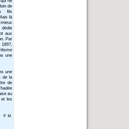
 qui ne
loin de
 fils
Mais là
 mieux
 dédie
ot aux
on. Par
n 1897,
itisme
ns une
ans une
 de la
tre de
 Thadée
aise au
 et les
P. M.