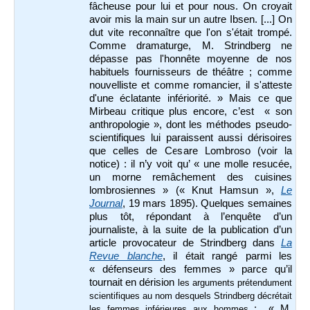
fâcheuse pour lui et pour nous. On croyait
avoir mis la main sur un autre Ibsen. [...] On
dut vite reconnaître que l'on s'était trompé.
Comme dramaturge, M. Strindberg ne
dépasse pas l'honnête moyenne de nos
habituels fournisseurs de théâtre ; comme
nouvelliste et comme romancier, il s'atteste
d'une éclatante infériorité. » Mais ce que
Mirbeau critique plus encore, c’est « son
anthropologie », dont les méthodes pseudo-
scientifiques lui paraissent aussi dérisoires
que celles de Cesare Lombroso (voir la
notice) : il n’y voit qu’ « une molle resucée,
un morne remâchement des cuisines
lombrosiennes » (« Knut Hamsun »,
Le
Journal
, 19 mars 1895). Quelques semaines
plus tôt, répondant à l’enquête d’un
journaliste, à la suite de la publication d’un
article provocateur de Strindberg dans
La
Revue blanche
, il était rangé parmi les
« défenseurs des femmes » parce qu’il
tournait en dérision
les arguments prétendument
scientifiques au nom desquels Strindberg décrétait
: « M.
les femmes inférieures aux hommes