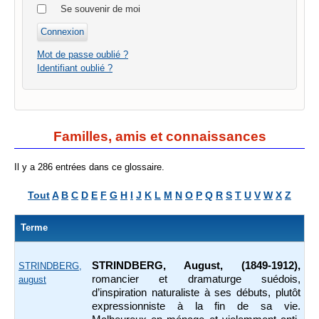
Se souvenir de moi
Mot de passe oublié ?
Identifiant oublié ?
Familles, amis et connaissances
Il y a 286 entrées dans ce glossaire.
Tout
A
B
C
D
E
F
G
H
I
J
K
L
M
N
O
P
Q
R
S
T
U
V
W
X
Z
Terme
STRINDBERG, August, (1849-1912),
STRINDBERG,
romancier et dramaturge suédois,
august
d’inspiration naturaliste à ses débuts, plutôt
expressionniste à la fin de sa vie.