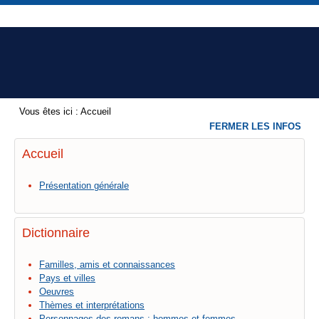
Vous êtes ici :
Accueil
FERMER LES INFOS
Accueil
Présentation générale
Dictionnaire
Familles, amis et connaissances
Pays et villes
Oeuvres
Thèmes et interprétations
Personnages des romans : hommes et femmes