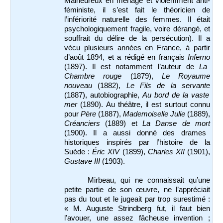
Malheureux en ménage et violemment anti-
féministe, il s’est fait le théoricien de
l’infériorité naturelle des femmes. Il était
psychologiquement fragile, voire dérangé, et
souffrait du délire de la persécution). Il a
vécu plusieurs années en France, à partir
d’août 1894, et a rédigé en français
Inferno
(1897). Il est notamment l’auteur de
La
Chambre rouge
(1879),
Le Royaume
nouveau
(1882),
Le Fils de la servante
(1887), autobiographie,
Au bord de la vaste
mer
(1890). Au théâtre, il est surtout connu
pour
Père
(1887),
Mademoiselle Julie
(1889),
Créanciers
(1889) et
La Danse de mort
(1900). Il a aussi donné des drames
historiques inspirés par l’histoire de la
Suède :
Éric XIV
(1899),
Charles XII
(1901),
Gustave III
(1903).
Mirbeau, qui ne connaissait qu’une
petite partie de son œuvre, ne l’appréciait
pas du tout et le jugeait par trop surestimé :
« M. Auguste Strindberg fut, il faut bien
l'avouer, une assez fâcheuse invention ;