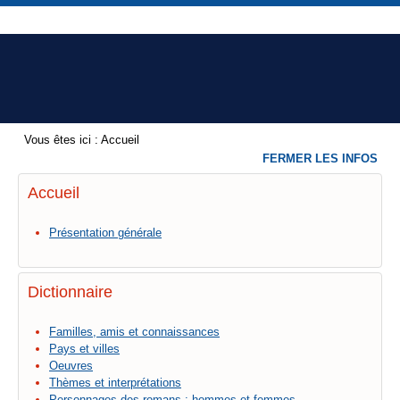
Vous êtes ici :
Accueil
FERMER LES INFOS
Accueil
Présentation générale
Dictionnaire
Familles, amis et connaissances
Pays et villes
Oeuvres
Thèmes et interprétations
Personnages des romans : hommes et femmes