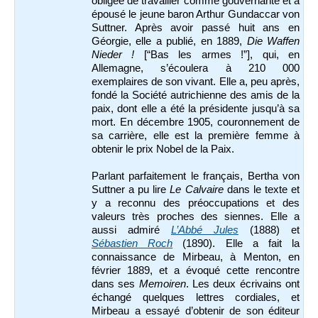
obligée de travailler comme gouvernante et a
épousé le jeune baron Arthur Gundaccar von
Suttner. Après avoir passé huit ans en
Géorgie, elle a publié, en 1889,
Die Waffen
Nieder !
[“Bas les armes !”], qui, en
Allemagne, s’écoulera à 210 000
exemplaires de son vivant. Elle a, peu après,
fondé la Société autrichienne des amis de la
paix, dont elle a été la présidente jusqu’à sa
mort. En décembre 1905, couronnement de
sa carrière, elle est la première femme à
obtenir le prix Nobel de la Paix.
Parlant parfaitement le français, Bertha von
Suttner a pu lire
Le Calvaire
dans le texte et
y a reconnu des préoccupations et des
valeurs très proches des siennes. Elle a
aussi admiré
L’Abbé Jules
(1888) et
Sébastien Roch
(1890). Elle a fait la
connaissance de Mirbeau, à Menton, en
février 1889, et a évoqué cette rencontre
dans ses
Memoiren
. Les deux écrivains ont
échangé quelques lettres cordiales, et
Mirbeau a essayé d’obtenir de son éditeur