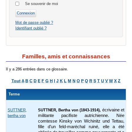
Se souvenir de moi
Mot de passe oublié ?
Identifiant oublié ?
Familles, amis et connaissances
Il y a 286 entrées dans ce glossaire.
Tout
A
B
C
D
E
F
G
H
I
J
K
L
M
N
O
P
Q
R
S
T
U
V
W
X
Z
Terme
écrivaine et
SUTTNER,
SUTTNER, Bertha von (1843-1914),
militante pacifiste autrichienne. Née
bertha von
comtesse Kinsky von Wchinitz und Tettau,
fille d’un feld-maréchal ruiné, elle a été