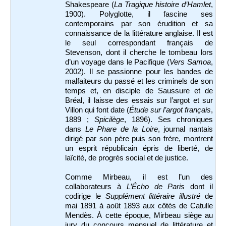
Shakespeare (
La Tragique histoire d’Hamlet
,
1900). Polyglotte, il fascine ses
contemporains par son érudition et sa
connaissance de la littérature anglaise. Il est
le seul correspondant français de
Stevenson, dont il cherche le tombeau lors
d’un voyage dans le Pacifique (
Vers Samoa
,
2002). Il se passionne pour les bandes de
malfaiteurs du passé et les criminels de son
temps et, en disciple de Saussure et de
Bréal, il laisse des essais sur l’argot et sur
Villon qui font date (
Étude sur l’argot français
,
1889 ;
Spicilège
, 1896). Ses chroniques
dans
Le Phare de la Loire
, journal nantais
dirigé par son père puis son frère, montrent
un esprit républicain épris de liberté, de
laïcité, de progrès social et de justice.
Comme Mirbeau, il est l’un des
collaborateurs à
L’Écho de Paris
dont il
codirige le
Supplément littéraire illustré
de
mai 1891 à août 1893 aux côtés de Catulle
Mendès. À cette époque, Mirbeau siège au
jury du concours mensuel de littérature et