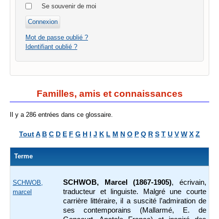
Se souvenir de moi
Mot de passe oublié ?
Identifiant oublié ?
Familles, amis et connaissances
Il y a 286 entrées dans ce glossaire.
Tout
A
B
C
D
E
F
G
H
I
J
K
L
M
N
O
P
Q
R
S
T
U
V
W
X
Z
Terme
SCHWOB, Marcel (1867-1905)
, écrivain,
SCHWOB,
traducteur et linguiste. Malgré une courte
marcel
carrière littéraire, il a suscité l’admiration de
ses contemporains (Mallarmé, E. de