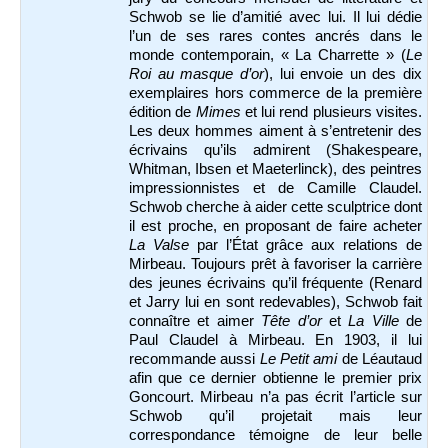
Schwob se lie d’amitié avec lui. Il lui dédie
l’un de ses rares contes ancrés dans le
monde contemporain, « La Charrette » (
Le
Roi au masque d’or
), lui envoie un des dix
exemplaires hors commerce de la première
édition de
Mimes
et lui rend plusieurs visites.
Les deux hommes aiment à s’entretenir des
écrivains qu’ils admirent (Shakespeare,
Whitman, Ibsen et Maeterlinck), des peintres
impressionnistes et de Camille Claudel.
Schwob cherche à aider cette sculptrice dont
il est proche, en proposant de faire acheter
La Valse
par l’État grâce aux relations de
Mirbeau. Toujours prêt à favoriser la carrière
des jeunes écrivains qu’il fréquente (Renard
et Jarry lui en sont redevables), Schwob fait
connaître et aimer
Tête d’or
et
La Ville
de
Paul Claudel à Mirbeau. En 1903, il lui
recommande aussi
Le Petit ami
de Léautaud
afin que ce dernier obtienne le premier prix
Goncourt. Mirbeau n’a pas écrit l’article sur
Schwob qu’il projetait mais leur
correspondance témoigne de leur belle