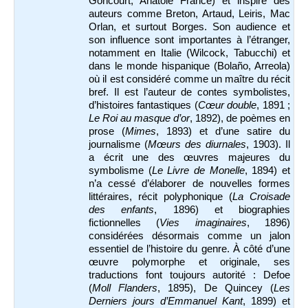
Goncourt, Anatole France) et inspiré des
auteurs comme Breton, Artaud, Leiris, Mac
Orlan, et surtout Borges. Son audience et
son influence sont importantes à l’étranger,
notamment en Italie (Wilcock, Tabucchi) et
dans le monde hispanique (Bolaño, Arreola)
où il est considéré comme un maître du récit
bref. Il est l’auteur de contes symbolistes,
d’histoires fantastiques (
Cœur double
, 1891 ;
Le Roi au masque d’or
, 1892), de poèmes en
prose (
Mimes
, 1893) et d’une satire du
journalisme (
Mœurs des diurnales
, 1903). Il
a écrit une des œuvres majeures du
symbolisme (
Le Livre de Monelle
, 1894) et
n’a cessé d’élaborer de nouvelles formes
littéraires, récit polyphonique (
La Croisade
des enfants
, 1896) et biographies
fictionnelles (
Vies imaginaires
, 1896)
considérées désormais comme un jalon
essentiel de l’histoire du genre. À côté d’une
œuvre polymorphe et originale, ses
traductions font toujours autorité : Defoe
(
Moll Flanders
, 1895), De Quincey (
Les
Derniers jours d’Emmanuel Kant
, 1899) et