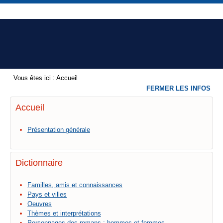
Vous êtes ici :
Accueil
FERMER LES INFOS
Accueil
Présentation générale
Dictionnaire
Familles, amis et connaissances
Pays et villes
Oeuvres
Thèmes et interprétations
Personnages des romans : hommes et femmes