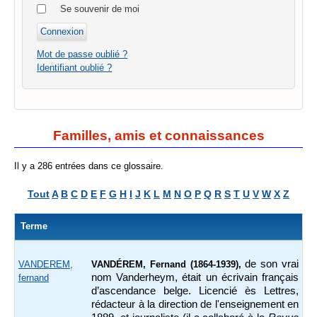
Se souvenir de moi
Mot de passe oublié ?
Identifiant oublié ?
Familles, amis et connaissances
Il y a 286 entrées dans ce glossaire.
Tout
A
B
C
D
E
F
G
H
I
J
K
L
M
N
O
P
Q
R
S
T
U
V
W
X
Z
Terme
de son vrai
VANDEREM,
VANDÉREM, Fernand
(1864-1939),
nom Vanderheym, était un écrivain français
fernand
d’ascendance belge. Licencié ès Lettres,
rédacteur à la direction de l'enseignement en