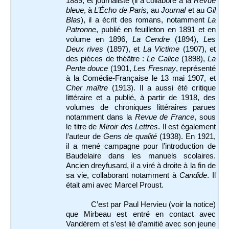
1889, et journaliste (il a collaboré à la
Revue
bleue
, à
L’Écho de Paris,
au
Journal
et au
Gil
Blas
), il a écrit des romans, notamment
La
Patronne
, publié en feuilleton en 1891 et en
volume en 1896,
La Cendre
(1894),
Les
Deux rives
(1897), et
La Victime
(1907), et
des pièces de théâtre :
Le Calice
(1898),
La
Pente douce
(1901,
Les Fresnay
, représenté
à la Comédie-Française le 13 mai 1907, et
Cher maître
(1913). Il a aussi été critique
littéraire et a publié, à partir de 1918, des
volumes de chroniques littéraires parues
notamment dans la
Revue de France
, sous
le titre de
Miroir des Lettres
. Il est également
l’auteur de
Gens de qualité
(1938). En 1921,
il a mené campagne pour l’introduction de
Baudelaire dans les manuels scolaires.
Ancien dreyfusard, il a viré à droite à la fin de
sa vie, collaborant notamment à
Candide
. Il
était ami avec Marcel Proust.
C’est par Paul Hervieu (voir la notice)
que Mirbeau est entré en contact avec
Vandérem et s’est lié d’amitié avec son jeune