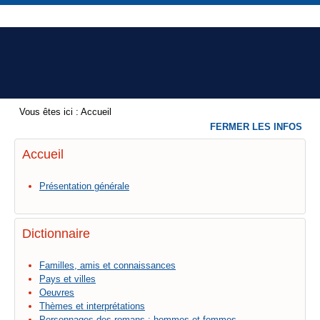
Vous êtes ici :
Accueil
FERMER LES INFOS
Accueil
Présentation générale
Dictionnaire
Familles, amis et connaissances
Pays et villes
Oeuvres
Thèmes et interprétations
Personnages des romans : hommes et femmes