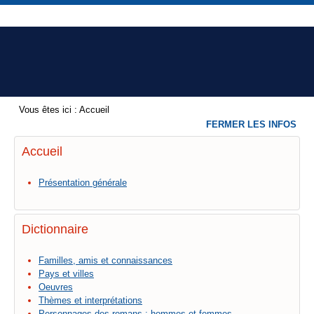
Vous êtes ici :
Accueil
FERMER LES INFOS
Accueil
Présentation générale
Dictionnaire
Familles, amis et connaissances
Pays et villes
Oeuvres
Thèmes et interprétations
Personnages des romans : hommes et femmes