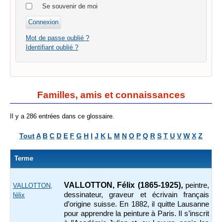
Se souvenir de moi
Mot de passe oublié ?
Identifiant oublié ?
Familles, amis et connaissances
Il y a 286 entrées dans ce glossaire.
Tout
A
B
C
D
E
F
G
H
I
J
K
L
M
N
O
P
Q
R
S
T
U
V
W
X
Z
Terme
VALLOTTON, Félix
(1865-1925),
peintre,
VALLOTTON,
dessinateur, graveur et écrivain français
félix
d’origine suisse. En 1882, il quitte Lausanne
pour apprendre la peinture à Paris. Il s’inscrit