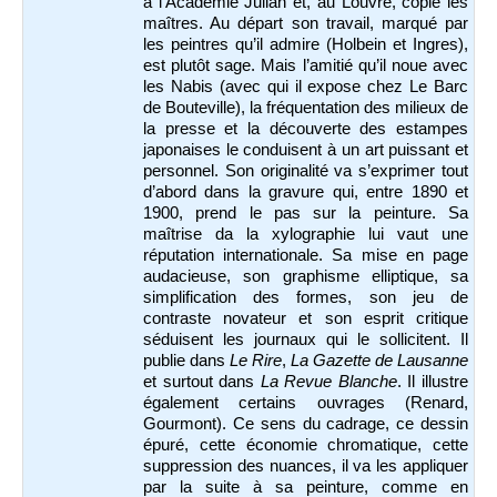
à l’Académie Julian et, au Louvre, copie les
maîtres. Au départ son travail, marqué par
les peintres qu’il admire (Holbein et Ingres),
est plutôt sage. Mais l’amitié qu’il noue avec
les Nabis (avec qui il expose chez Le Barc
de Bouteville), la fréquentation des milieux de
la presse et la découverte des estampes
japonaises le conduisent à un art puissant et
personnel. Son originalité va s’exprimer tout
d’abord dans la gravure qui, entre 1890 et
1900, prend le pas sur la peinture. Sa
maîtrise da la xylographie lui vaut une
réputation internationale. Sa mise en page
audacieuse, son graphisme elliptique, sa
simplification des formes, son jeu de
contraste novateur et son esprit critique
séduisent les journaux qui le sollicitent. Il
publie dans
Le Rire
,
La Gazette de Lausanne
et surtout dans
La Revue Blanche
. Il illustre
également certains ouvrages (Renard,
Gourmont). Ce sens du cadrage, ce dessin
épuré, cette économie chromatique, cette
suppression des nuances, il va les appliquer
par la suite à sa peinture, comme en