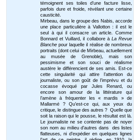
témoignent ses toiles d’une facture lisse,
parfois dure et froide, révélant une certaine
causticité.
Mirbeau, dans le groupe des Nabis, accorde
une place particulière à Vallotton : il est le
seul à qui il consacre un article. Comme
Bonnard et Vuillard, il collabore à
La Revue
Blanche
pour laquelle il réalise de nombreux
portraits (dont celui de Mirbeau, actuellement
au musée de Grenoble), mais son
pessimisme et son souci de réalisme
austère le différencient de ses amis. Est-ce
cette singularité qui attire l’attention du
journaliste, ou son goût de l’imprévu et du
cocasse évoqué par Jules Renard, ou
encore son amour de la littérature qui
l’amène à fréquenter les « mardis » de
Mallarmé ? Qu’est-ce qui, aux yeux du
critique, le distingue des autres ? Quelle que
soit la raison qui le pousse, le résultat est là.
Le journaliste ne se contente pas de noyer
son nom au milieu d’autres dans des listes
flatteuses, ni d’expédier en quelques lignes
l’art de ce peintre, il rédige, en 1910, la