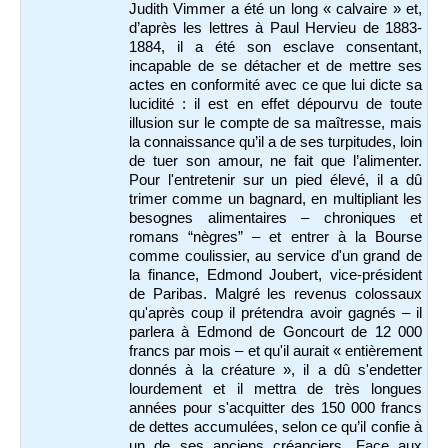
Judith Vimmer a été un long « calvaire » et,
d’après les lettres à Paul Hervieu de 1883-
1884, il a été son esclave consentant,
incapable de se détacher et de mettre ses
actes en conformité avec ce que lui dicte sa
lucidité : il est en effet dépourvu de toute
illusion sur le compte de sa maîtresse, mais
la connaissance qu’il a de ses turpitudes, loin
de tuer son amour, ne fait que l’alimenter.
Pour l'entretenir sur un pied élevé, il a dû
trimer comme un bagnard, en multipliant les
besognes alimentaires – chroniques et
romans “nègres” – et entrer à la Bourse
comme coulissier, au service d'un grand de
la finance, Edmond Joubert, vice-président
de Paribas. Malgré les revenus colossaux
qu'après coup il prétendra avoir gagnés – il
parlera à Edmond de Goncourt de 12 000
francs par mois – et qu'il aurait « entièrement
donnés à la créature », il a dû s'endetter
lourdement et il mettra de très longues
années pour s'acquitter des 150 000 francs
de dettes accumulées, selon ce qu’il confie à
un de ses anciens créanciers. Face aux