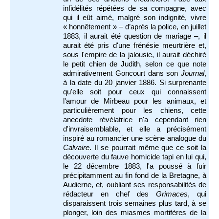
infidélités répétées de sa compagne, avec
qui il eût aimé, malgré son indignité, vivre
« honnêtement » – d’après la police, en juillet
1883, il aurait été question de mariage –, il
aurait été pris d'une frénésie meurtrière et,
sous l'empire de la jalousie, il aurait déchiré
le petit chien de Judith, selon ce que note
admirativement Goncourt dans son
Journal
,
à la date du 20 janvier 1886. Si surprenante
qu'elle soit pour ceux qui connaissent
l'amour de Mirbeau pour les animaux, et
particulièrement pour les chiens, cette
anecdote révélatrice n'a cependant rien
d'invraisemblable, et elle a précisément
inspiré au romancier une scène analogue du
Calvaire
. Il se pourrait même que ce soit la
découverte du fauve homicide tapi en lui qui,
le 22 décembre 1883, l'a poussé à fuir
précipitamment au fin fond de la Bretagne, à
Audierne, et, oubliant ses responsabilités de
rédacteur en chef des
Grimaces
, qui
disparaissent trois semaines plus tard, à se
plonger, loin des miasmes mortifères de la