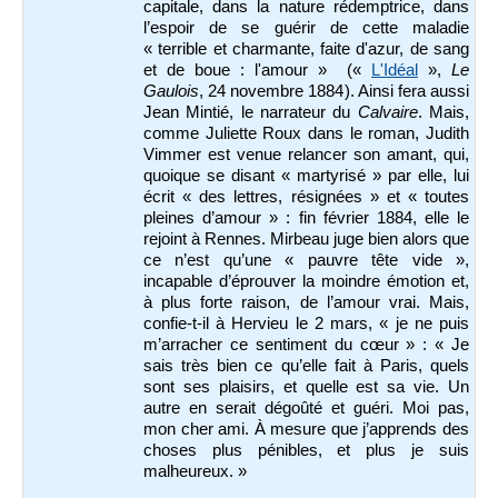
capitale, dans la nature rédemptrice, dans
l’espoir de se guérir de cette maladie
« terrible et charmante, faite d'azur, de sang
et de boue : l'amour » («
L'Idéal
»,
Le
Gaulois
, 24 novembre 1884). Ainsi fera aussi
Jean Mintié, le narrateur du
Calvaire
. Mais,
comme Juliette Roux dans le roman, Judith
Vimmer est venue relancer son amant, qui,
quoique se disant « martyrisé » par elle, lui
écrit « des lettres, résignées » et « toutes
pleines d’amour » : fin février 1884, elle le
rejoint à Rennes. Mirbeau juge bien alors que
ce n’est qu’une « pauvre tête vide »,
incapable d’éprouver la moindre émotion et,
à plus forte raison, de l’amour vrai. Mais,
confie-t-il à Hervieu le 2 mars, « je ne puis
m’arracher ce sentiment du cœur » : « Je
sais très bien ce qu’elle fait à Paris, quels
sont ses plaisirs, et quelle est sa vie. Un
autre en serait dégoûté et guéri. Moi pas,
mon cher ami. À mesure que j’apprends des
choses plus pénibles, et plus je suis
malheureux. »