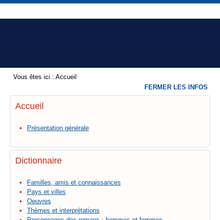
Vous êtes ici :
Accueil
FERMER LES INFOS
Accueil
Présentation générale
Dictionnaire
Familles, amis et connaissances
Pays et villes
Oeuvres
Thèmes et interprétations
Personnages des romans : hommes et femmes