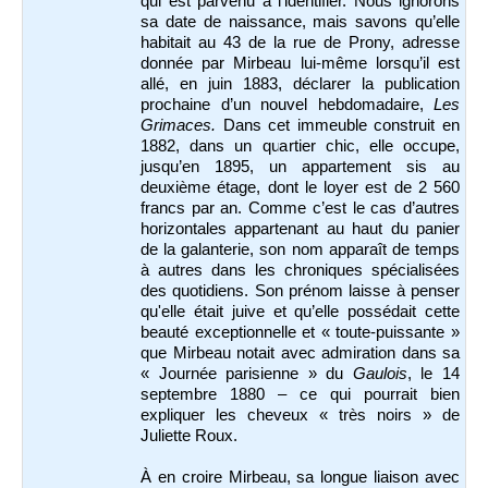
qui est parvenu à l’identifier. Nous ignorons
sa date de naissance, mais savons qu’elle
habitait au 43 de la rue de Prony, adresse
donnée par Mirbeau lui-même lorsqu’il est
allé, en juin 1883, déclarer la publication
prochaine d’un nouvel hebdomadaire,
Les
Grimaces.
Dans cet immeuble construit en
1882, dans un quartier chic, elle occupe,
jusqu’en 1895, un appartement sis au
deuxième étage, dont le loyer est de
2 560
francs par an. Comme c’est le cas d’autres
horizontales appartenant au haut du panier
de la galanterie, son nom apparaît de temps
à autres dans les chroniques spécialisées
des quotidiens. Son
prénom laisse à penser
qu'elle était juive et qu’elle possédait cette
beauté exceptionnelle et « toute-puissante »
que Mirbeau notait avec admiration dans sa
« Journée parisienne » du
Gaulois
, le 14
septembre 1880 – ce qui pourrait bien
expliquer les cheveux « très noirs » de
Juliette Roux.
À en croire Mirbeau, sa longue liaison avec