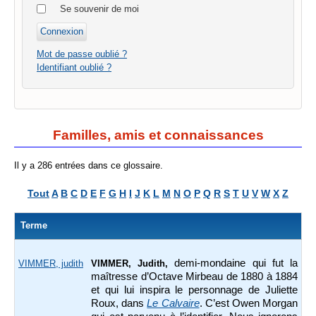
Se souvenir de moi
Mot de passe oublié ?
Identifiant oublié ?
Familles, amis et connaissances
Il y a 286 entrées dans ce glossaire.
Tout
A
B
C
D
E
F
G
H
I
J
K
L
M
N
O
P
Q
R
S
T
U
V
W
X
Z
Terme
demi-mondaine qui fut la
VIMMER, judith
VIMMER, Judith,
maîtresse d’Octave Mirbeau de 1880 à 1884
et qui lui inspira le personnage de Juliette
Roux, dans
Le Calvaire
. C’est Owen Morgan