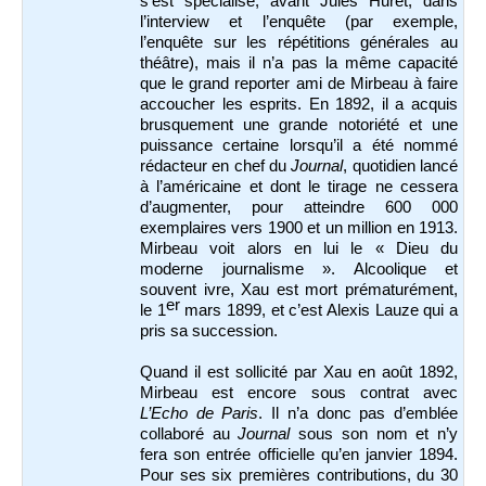
s’est spécialisé, avant Jules Huret, dans
l’interview et l’enquête
(par exemple,
l’enquête sur les répétitions générales au
théâtre), mais il n’a pas la même capacité
que le grand reporter ami de Mirbeau à faire
accoucher les esprits. En 1892, il a acquis
brusquement une grande notoriété et une
puissance certaine lorsqu’il a été nommé
rédacteur en chef du
Journal
, quotidien lancé
à l’américaine et dont le tirage ne cessera
d’augmenter, pour atteindre 600 000
exemplaires vers 1900 et un million en 1913.
Mirbeau voit alors en lui le « Dieu du
moderne journalisme ». Alcoolique et
souvent ivre, Xau est mort prématurément,
er
le 1
mars 1899, et c’est Alexis Lauze qui a
pris sa succession.
Quand il est sollicité par Xau en août 1892,
Mirbeau est encore sous contrat avec
L’Echo de Paris
. Il n’a donc pas d’emblée
collaboré au
Journal
sous son nom et n’y
fera son entrée officielle qu’en janvier 1894.
Pour ses six premières contributions, du 30