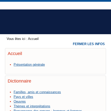
Vous êtes ici :
Accueil
FERMER LES INFOS
Accueil
Présentation générale
Dictionnaire
Familles, amis et connaissances
Pays et villes
Oeuvres
Thèmes et interprétations
Personnages des romans : hommes et femmes