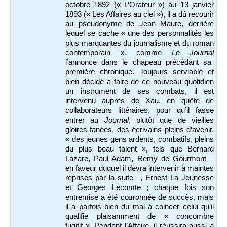
octobre 1892 (« L’Orateur ») au 13 janvier
1893 (« Les Affaires au ciel »), il a dû recourir
au pseudonyme de Jean Maure, derrière
lequel se cache « une des personnalités les
plus marquantes du journalisme et du roman
contemporain », comme
Le Journal
l’annonce dans le chapeau précédant sa
première chronique. Toujours serviable et
bien décidé à faire de ce nouveau quotidien
un instrument de ses combats, il
est
intervenu auprès de Xau, en quête de
collaborateurs littéraires, pour qu’il fasse
entrer au
Journal
, plutôt que de vieilles
gloires fanées, des écrivains pleins d’avenir,
« des jeunes gens ardents, combatifs, pleins
du plus beau talent », tels que Bernard
Lazare, Paul Adam, Remy de Gourmont –
en faveur duquel il devra intervenir à maintes
reprises par la suite –, Ernest La Jeunesse
et Georges Lecomte ; chaque fois son
entremise a été couronnée de succès, mais
il a parfois bien du mal à coincer celui qu’il
qualifie plaisamment de « concombre
fugitif ». Pendant l’Affaire, il réussira aussi à