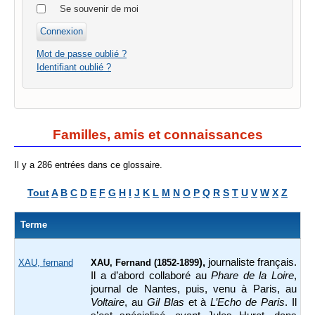
Se souvenir de moi
Mot de passe oublié ?
Identifiant oublié ?
Familles, amis et connaissances
Il y a 286 entrées dans ce glossaire.
Tout
A
B
C
D
E
F
G
H
I
J
K
L
M
N
O
P
Q
R
S
T
U
V
W
X
Z
Terme
),
journaliste français.
XAU, fernand
XAU, Fernand (1852-1899
Il a d’abord collaboré au
Phare de la Loire
,
journal de Nantes, puis, venu à Paris, au
Voltaire
, au
Gil Blas
et à
L’Echo de Paris
. Il