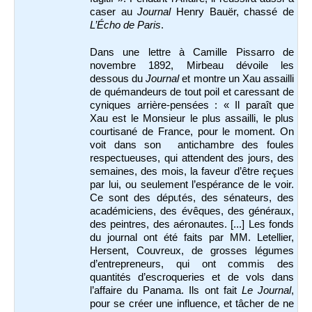
caser au
Journal
Henry Bauër, chassé de
L’Écho de Paris
.
Dans une lettre à Camille Pissarro de
novembre 1892, Mirbeau dévoile les
dessous du
Journal
et montre un Xau assailli
de quémandeurs de tout poil et caressant de
cyniques arrière-pensées : « Il paraît que
Xau est le Monsieur le plus assailli, le plus
courtisané de France, pour le moment. On
voit dans son antichambre des foules
respectueuses, qui attendent des jours, des
semaines, des mois, la faveur d’être reçues
par lui, ou seulement l’espérance de le voir.
Ce sont des députés, des sénateurs, des
académiciens, des évêques, des généraux,
des peintres, des aéronautes. [...] Les fonds
du journal ont été faits par MM. Letellier,
Hersent, Couvreux, de grosses légumes
d’entrepreneurs, qui ont commis des
quantités d’escroqueries et de vols dans
l’affaire du Panama. Ils ont fait
Le Journal
,
pour se créer une influence, et tâcher de ne