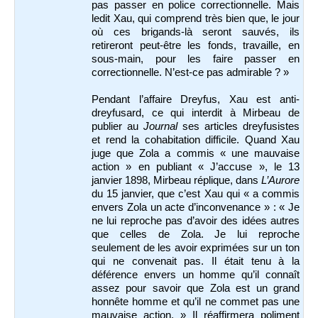
pas passer en police correctionnelle. Mais
ledit Xau, qui comprend très bien que, le jour
où ces brigands-là seront sauvés, ils
retireront peut-être les fonds, travaille, en
sous-main, pour les faire passer en
correctionnelle. N’est-ce pas admirable ? »
Pendant l’affaire Dreyfus, Xau est anti-
dreyfusard, ce qui interdit à Mirbeau de
publier au
Journal
ses articles dreyfusistes
et rend la cohabitation difficile. Quand Xau
juge que Zola a commis « une mauvaise
action » en publiant « J’accuse », le 13
janvier 1898, Mirbeau réplique, dans
L’Aurore
du 15 janvier, que c’est Xau qui « a commis
envers Zola un acte d’inconvenance » : « Je
ne lui reproche pas d’avoir des idées autres
que celles de Zola. Je lui reproche
seulement de les avoir exprimées sur un ton
qui ne convenait pas. Il était tenu à la
déférence envers un homme qu’il connaît
assez pour savoir que Zola est un grand
honnête homme et qu’il ne commet pas une
mauvaise action. » Il réaffirmera poliment