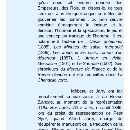
qu'on nous ait encore donnée des
Empereurs, des Rois, et, disons-le, de tous
ceux qui, à un titre quelconque, se mêlent de
»
gouverner les hommes...
. Son œuvre
combine étrangement la logique et la
dérision, l’humour et la spéculation, le jeu et
une conception tragique de l’homme. Il est
notamment l’auteur de :
César antéchrist
(1895),
Les Minutes de sable, mémorial
(1896),
Les Jours et les nuits, roman d’un
déserteur
(1897),
L ‘Amour en visite
,
Messaline
(1901) et
Le Surmâle
(1902). Ses
chroniques du
Mercure de France
et de la
Revue blanche
ont été recueillies dans
La
Chandelle verte
.
Mirbeau et Jarry ont fait
probablement connaissance à
La Revue
Blanche
, au moment de la représentation
d'
Ubu Roi
, après s’être ratés, en août 1896,
lors du projet de représentation de
Peer
Gynt
, quand Alfred Jarry, chargé de
récupérer le manuscrit de la traduction de la
pièce d’Ibsen par Prozor, que Lugné-Poe