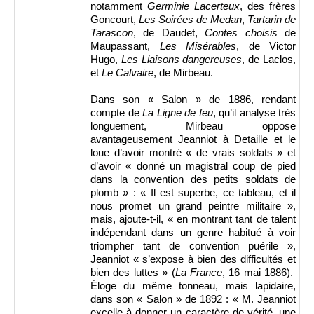
notamment
Germinie Lacerteux
, des frères
Goncourt,
Les Soirées de Medan
,
Tartarin de
Tarascon
, de Daudet,
Contes choisis
de
Maupassant,
Les Misérables
, de Victor
Hugo,
Les Liaisons dangereuses
, de Laclos,
et
Le Calvaire
, de Mirbeau.
Dans son « Salon » de 1886, rendant
compte de
La Ligne de feu
, qu’il analyse très
longuement, Mirbeau oppose
avantageusement Jeanniot à Detaille et le
loue d’avoir montré « de vrais soldats » et
d’avoir « donné un magistral coup de pied
dans la convention des petits soldats de
plomb » : « Il est superbe, ce tableau, et il
nous promet un grand peintre militaire »,
mais, ajoute-t-il, « en montrant tant de talent
indépendant dans un genre habitué à voir
triompher tant de convention puérile »,
Jeanniot « s’expose à bien des difficultés et
bien des luttes » (
La France
, 16 mai 1886).
Éloge du même tonneau, mais lapidaire,
dans son « Salon » de 1892 : « M. Jeanniot
excelle à donner un caractère de vérité, une