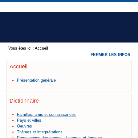
Vous êtes ici :
Accueil
FERMER LES INFOS
Accueil
Présentation générale
Dictionnaire
Familles, amis et connaissances
Pays et villes
Oeuvres
Thèmes et interprétations
Personnages des romans : hommes et femmes