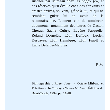
suscitée par Mirbeau chez les
happy few
, et
des réserves qu’il éveille chez des écrivains et
artistes arrivés, souvent, grâce à lui, et qui ne
semblent guère lui en avoir de la
reconnaissance. L’auteur cite de nombreux
documents, notamment des lettres de Gaston
Chérau, Sacha Guitry, Eugène Fasquelle,
Roland Dorgelès, Léon Deffoux, Lucien
Descaves, Léon Hennique, Léon Frapié et
Lucie Delarue-Mardrus.
P. M.
Bibliographie :
Roger Jouet, « Octave Mirbeau et
Trévières », in
Colloque Octave Mirbeau,
Éditions du
Demi-Cercle, 1994, pp. 11-18.