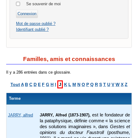
Se souvenir de moi
Mot de passe oublié ?
Identifiant oublié ?
Familles, amis et connaissances
Il y a 286 entrées dans ce glossaire.
Tout
A
B
C
D
E
F
G
H
I
J
K
L
M
N
O
P
Q
R
S
T
U
V
W
X
Z
Terme
est le fondateur de
JARRY, alfred
JARRY, Alfred (1873-1907),
la pataphysique, définie comme « la science
des solutions imaginaires », dans
Gestes et
opinions du docteur Faustroll
(posthume,