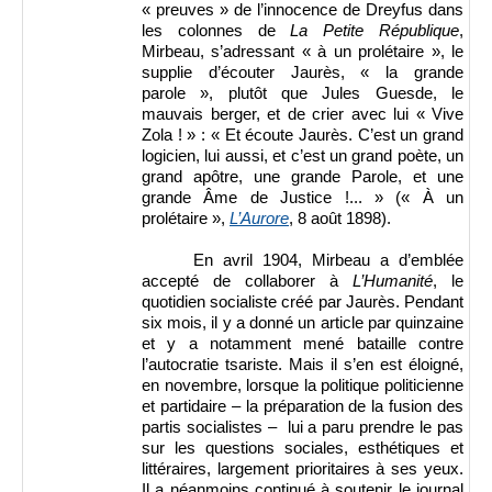
« preuves » de l’innocence de Dreyfus dans
les colonnes de
La Petite République
,
Mirbeau, s’adressant « à un prolétaire », le
supplie d’écouter Jaurès, « la grande
parole », plutôt que Jules Guesde, le
mauvais berger, et de crier avec lui « Vive
Zola ! » : « Et écoute Jaurès. C’est un grand
logicien, lui aussi, et c’est un grand poète, un
grand apôtre, une grande Parole, et une
grande Âme de Justice !... » (« À un
prolétaire »,
L’Aurore
, 8 août 1898).
En avril 1904, Mirbeau a d’emblée
accepté de collaborer à
L’Humanité
, le
quotidien socialiste créé par Jaurès. Pendant
six mois, il y a donné un article par quinzaine
et y a notamment mené bataille contre
l’autocratie tsariste. Mais il s’en est éloigné,
en novembre, lorsque la politique politicienne
et partidaire – la préparation de la fusion des
partis socialistes – lui a paru prendre le pas
sur les questions sociales, esthétiques et
littéraires, largement prioritaires à ses yeux.
Il a néanmoins continué à soutenir le journal