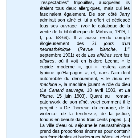
“respectables” fripouilles, auxquelles ils
étaient tous deux allergiques, mais qui les
fascinaient également. De son côté Jarry
admirait son aîné et lui a offert et dédicacé
tous ses ouvrage (voir le catalogue de la
vente de la bibliothèque de Mirbeau, 1919, t.
I, pp. 68-69). Il a aussi rendu compte
élogieusement des
21 jours d’un
er
neurasthénique
(
Revue blanche
, 1
septembre 1901
) et de
Les affaires sont les
affaires
, où il voit en Isidore Lechat « le
cupide moderne », qui « restera aussi
typique qu’Harpagon », et, dans l’accident
automobile du dénouement, « le
deux ex
machina
», la machine jouant le rôle du dieu
(
Le Canard sauvage,
18 avril 1903, et
La
Plume
, 15 juin 1903
). Quant au roman-
patchwork de son aîné, voici comment il le
perçoit : « De l’horreur, du courage, de la
violence, de la tendresse, de la justice,
fondus en beauté dans trois cents pages. [...]
La ville d’eau où séjourne le neurasthénique
prend des proportions énormes pour contenir
ses formidables et burlesques hôtes, et c’est