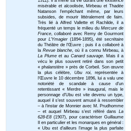
1911). Il a mené sa vie durant une existence
misérable et alcoolisée, Mirbeau et Thadée
Natanson l’empêchant même, par leurs
subsides, de mourir littéralement de faim.
Très lié à Alfred Vallette et Rachilde, il a
fréquenté un temps le milieu du
Mercure de
France
, collaboré avec Remy de Gourmont
pour
L’Ymagier
(1894-1895), été secrétaire
du Théâtre de l’Œuvre ; puis il a collaboré à
la
Revue blanche
, où il a connu Mirbeau, à
La Plume
et au
Canard sauvage
. Mais il a
vécu le plus souvent retiré dans son petit
« phalanstère » près de Corbeil. Son œuvre
la plus célèbre,
Ubu roi
, représentée à
l’Œuvre le 10 décembre 1896, lui a valu une
notoriété de scandale à cause d’un
retentissant « Merdre » inaugural, mais le
personnage d’Ubu est vite devenu un type,
auquel il s’est souvent amusé à ressembler
– à l’instar de Monnier avec M. Prudhomme
– et auquel Mirbeau s’est référé dans
La
628-E8
(1907), pour caractériser Guillaume
II en particulier et les monarques en général :
« Ubu est d’ailleurs l'image la plus parfaite