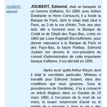
JOUBERT, Edmond
était un banquier et
JOUBERT,
,
un homme d’affaires. En 1869, avec Adrien
edmond
Delahante et Henri Cernuschi, il a fondé la
Banque de Paris, dont le siège était situé à
Paris, au 3 de la rue d'Antin. Trois ans plus
tard, elle a fusionné avec la Banque de
Crédit et de Dépôt des Pays-Bas, créée en
1863 par Louis-Raphaël Bischoffsheim, pour
donner naissance à la Banque de Paris et
des Pays-Bas, la future Paribas. Edmond
Joubert est devenu le vice-président du
conseil d’administration de cette importante
banque d’affaires. Il est décédé en 1895.
Après avoir quitté Arthur Meyer, dont
il était le secrétaire particulier, Mirbeau a
travaillé pour Edmond Joubert, dans des
conditions que nous ignorons. Sous le
pseudonyme de Gardéniac, il lui a consacré
un article élogieux dans
Le Gaulois
du 19
mars 1882, à l’occasion de la mort de sa
mère, le louant notamment d’avoir eu le
mérite de « pousser » dans la vie « des