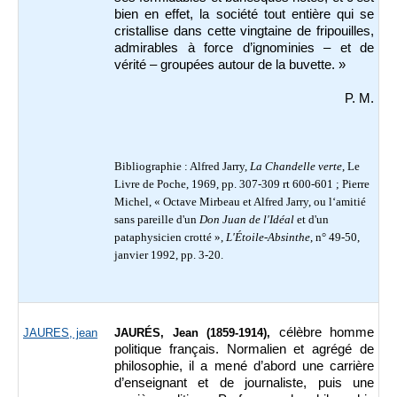
bien en effet, la société tout entière qui se
cristallise dans cette vingtaine de fripouilles,
admirables à force d’ignominies – et de
vérité – groupées autour de la buvette. »
P. M.
Bibliographie : Alfred Jarry,
La Chandelle verte
, Le
Livre de Poche, 1969, pp. 307-309 rt 600-601 ; Pierre
Michel, « Octave Mirbeau et Alfred Jarry, ou l‘amitié
sans pareille d'un
Don Juan de l'Idéal
et d'un
pataphysicien crotté »,
L'Étoile-Absinthe
, n° 49-50,
janvier 1992, pp. 3-20.
célèbre homme
JAURES, jean
JAURÉS, Jean (1859-1914),
politique français. Normalien et agrégé de
philosophie, il a mené d’abord une carrière
d’enseignant et de journaliste, puis une