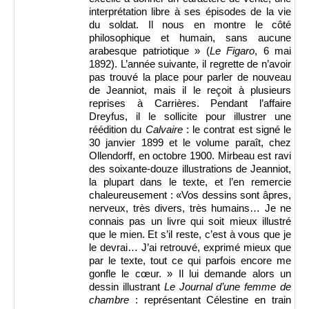
interprétation libre à ses épisodes de la vie
du soldat. Il nous en montre le côté
philosophique et humain, sans aucune
arabesque patriotique » (
Le Figaro
, 6 mai
1892). L’année suivante, il regrette de n’avoir
pas trouvé la place pour parler de nouveau
de Jeanniot, mais il le reçoit à plusieurs
reprises à Carrières. Pendant l’affaire
Dreyfus, il le sollicite pour illustrer une
réédition du
Calvaire
: le contrat est signé le
30 janvier 1899 et le volume paraît, chez
Ollendorff, en octobre 1900. Mirbeau est ravi
des soixante-douze illustrations de Jeanniot,
la plupart dans le texte, et l’en remercie
chaleureusement : «Vos dessins sont âpres,
nerveux, très divers, très humains… Je ne
connais pas un livre qui soit mieux illustré
que le mien. Et s’il reste, c’est à vous que je
le devrai… J’ai retrouvé, exprimé mieux que
par le texte, tout ce qui parfois encore me
gonfle le cœur. » Il lui demande alors un
dessin illustrant
Le Journal d’une femme de
chambre
: représentant Célestine en train