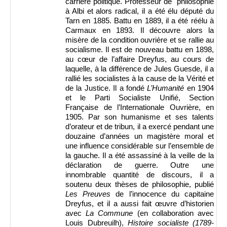
carrière politique. Professeur de philosophie
à Albi et alors radical, il a été élu député du
Tarn en 1885. Battu en 1889, il a été réélu à
Carmaux en 1893. Il découvre alors la
misère de la condition ouvrière et se rallie au
socialisme. Il est de nouveau battu en 1898,
au cœur de l’affaire Dreyfus, au cours de
laquelle, à la différence de Jules Guesde, il a
rallié les socialistes à la cause de la Vérité et
de la Justice. Il a fondé
L’Humanité
en 1904
et le Parti Socialiste Unifié, Section
Française de l’Internationale Ouvrière, en
1905. Par son humanisme et ses talents
d’orateur et de tribun, il a exercé pendant une
douzaine d’années un magistère moral et
une influence considérable sur l’ensemble de
la gauche. Il a été assassiné à la veille de la
déclaration de guerre. Outre une
innombrable quantité de discours, il a
soutenu deux thèses de philosophie, publié
Les Preuves
de l’innocence du capitaine
Dreyfus, et il a aussi fait œuvre d’historien
avec
La Commune
(en collaboration avec
Louis Dubreuilh),
Histoire socialiste (1789-