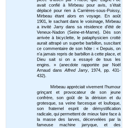
avait confié à Mirbeau pour avis, s’était
déplacé pour rien à Carrières-sous-Poissy,
Mirbeau étant alors en voyage. En août
1901, le sachant dans le voisinage, Mirbeau
a invité Jarry dans sa résidence d’été de
Veneux-Nadon (Seine-et-Marne). Dès son
arrivée à bicyclette, le pataphysicien crotté
aurait attrapé un superbe barbillon, suscitant
ce commentaire de son hôte : « Depuis, on
n'a jamais repris de barbillon à cette place, et
Dieu sait si on a essayé de tous les
engins. » (anecdote rapportée par Noël
Arnaud dans
Alfred Jarry
, 1974, pp. 431-
432).
Mirbeau appréciait vivement l’humour
grinçant et provocateur de son jeune
confrère, son goût de la dérision et du
grotesque, sa veine farcesque et loufoque,
son fraternel esprit de démystification
radicale, qui permettent de mieux faire face à
la masse des larves, décervelées par la
fameuse machine jarryque, et des