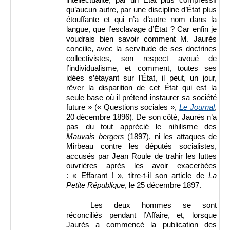
intellectualité, par un État plus compressif
qu’aucun autre, par une discipline d’État plus
étouffante et qui n’a d’autre nom dans la
langue, que l’esclavage d’État ? Car enfin je
voudrais bien savoir comment M. Jaurès
concilie, avec la servitude de ses doctrines
collectivistes, son respect avoué de
l’individualisme, et comment, toutes ses
idées s’étayant sur l’État, il peut, un jour,
rêver la disparition de cet État qui est la
seule base où il prétend instaurer sa société
future » (« Questions sociales »,
Le Journal
,
20 décembre 1896). De son côté, Jaurès n’a
pas du tout apprécié le nihilisme des
Mauvais bergers
(1897), ni les attaques de
Mirbeau contre les députés socialistes,
accusés par Jean Roule de trahir les luttes
ouvrières après les avoir exacerbées
: « Effarant ! », titre-t-il son article de
La
Petite République
, le 25 décembre 1897.
Les deux hommes se sont
réconciliés pendant l’Affaire, et, lorsque
Jaurès a commencé la publication des