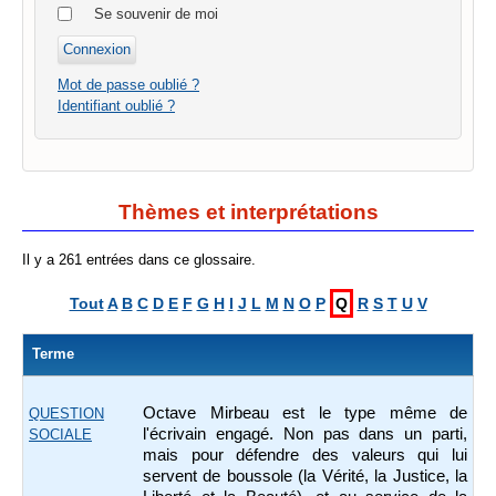
Se souvenir de moi
Mot de passe oublié ?
Identifiant oublié ?
Thèmes et interprétations
Il y a 261 entrées dans ce glossaire.
Tout
A
B
C
D
E
F
G
H
I
J
L
M
N
O
P
Q
R
S
T
U
V
Terme
Octave Mirbeau est le type même de
QUESTION
l'écrivain engagé. Non pas dans un parti,
SOCIALE
mais pour défendre des valeurs qui lui
servent de boussole (la Vérité, la Justice, la