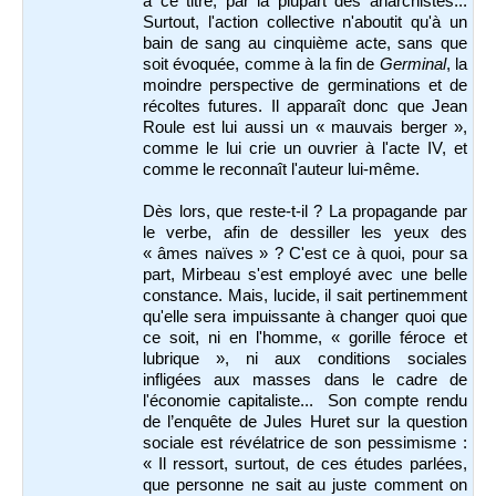
à ce titre, par la plupart des anarchistes...
Surtout, l'action collective n'aboutit qu'à un
bain de sang au cinquième acte, sans que
soit évoquée, comme à la fin de
Germinal
, la
moindre perspective de germinations et de
récoltes futures. Il apparaît donc que Jean
Roule est lui aussi un « mauvais berger »,
comme le lui crie un ouvrier à l'acte IV, et
comme le reconnaît l'auteur lui-même.
Dès lors, que reste-t-il ? La propagande par
le verbe, afin de dessiller les yeux des
« âmes naïves » ? C'est ce à quoi, pour sa
part, Mirbeau s'est employé avec une belle
constance. Mais, lucide, il sait pertinemment
qu'elle sera impuissante à changer quoi que
ce soit, ni en l'homme, « gorille féroce et
lubrique », ni aux conditions sociales
infligées aux masses dans le cadre de
l'économie capitaliste... Son compte rendu
de l’enquête de Jules Huret sur la question
sociale est révélatrice de son pessimisme :
« Il ressort, surtout, de ces études parlées,
que personne ne sait au juste comment on