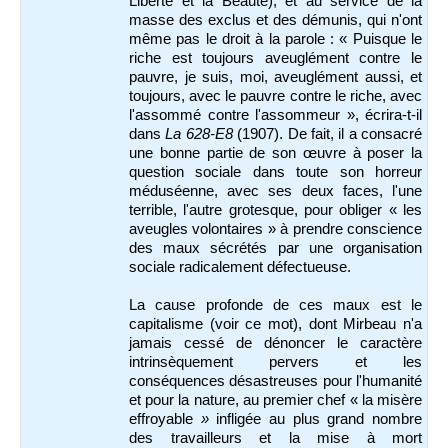
Liberté et la Beauté), et au service de la
masse des exclus et des démunis, qui n'ont
même pas le droit à la parole : « Puisque le
riche est toujours aveuglément contre le
pauvre, je suis, moi, aveuglément aussi, et
toujours, avec le pauvre contre le riche, avec
l'assommé contre l'assommeur », écrira-t-il
dans
La 628-E8
(1907). De fait, il a consacré
une bonne partie de son œuvre à poser la
question sociale dans toute son horreur
méduséenne, avec ses deux faces, l'une
terrible, l'autre grotesque, pour obliger « les
aveugles volontaires » à prendre conscience
des maux sécrétés par une organisation
sociale radicalement défectueuse.
La cause profonde de ces maux est le
capitalisme (voir ce mot), dont Mirbeau n'a
jamais cessé de dénoncer le caractère
intrinsèquement pervers et les
conséquences désastreuses pour l'humanité
et pour la nature, au premier chef « la misère
effroyable
»
infligée au plus grand nombre
des travailleurs et la mise à mort