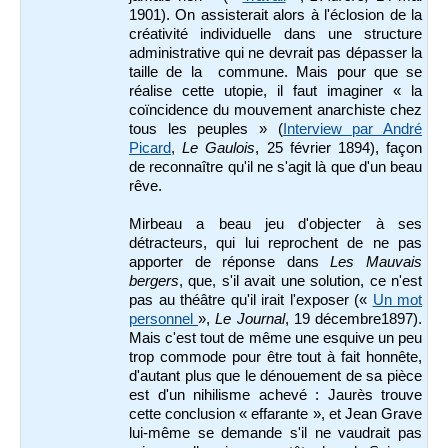
1901). On assisterait alors à l'éclosion de la
créativité individuelle dans une structure
administrative qui ne devrait pas dépasser la
taille de la commune. Mais pour que se
réalise cette utopie, il faut imaginer « la
coïncidence du mouvement anarchiste chez
tous les peuples » (
Interview par André
Picard
,
Le Gaulois
, 25 février 1894), façon
de reconnaître qu'il ne s'agit là que d'un beau
rêve.
Mirbeau a beau jeu d'objecter à ses
détracteurs, qui lui reprochent de ne pas
apporter de réponse dans
Les Mauvais
bergers
, que, s'il avait une solution, ce n'est
pas au théâtre qu'il irait l'exposer («
Un mot
personnel
»,
Le Journal
, 19 décembre1897).
Mais c'est tout de même une esquive un peu
trop commode pour être tout à fait honnête,
d'autant plus que le dénouement de sa pièce
est d'un nihilisme achevé : Jaurès trouve
cette conclusion « effarante », et Jean Grave
lui-même se demande s'il ne vaudrait pas