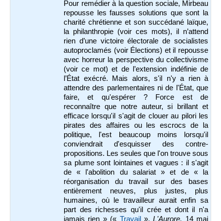
Pour remédier à la question sociale, Mirbeau
repousse les fausses solutions que sont la
charité chrétienne et son succédané laïque,
la philanthropie (voir ces mots), il n’attend
rien d’une victoire électorale de socialistes
autoproclamés (voir Élections) et il repousse
avec horreur la perspective du collectivisme
(voir ce mot) et de l’extension indéfinie de
l’État exécré. Mais alors, s'il n'y a rien à
attendre des parlementaires ni de l'État, que
faire, et qu'espérer ? Force est de
reconnaître que notre auteur, si brillant et
efficace lorsqu'il s'agit de clouer au pilori les
pirates des affaires ou les escrocs de la
politique, l'est beaucoup moins lorsqu'il
conviendrait d'esquisser des contre-
propositions. Les seules que l'on trouve sous
sa plume sont lointaines et vagues : il s'agit
de « l'abolition du salariat » et de « la
réorganisation du travail sur des bases
entièrement neuves, plus justes, plus
humaines, où le travailleur aurait enfin sa
part des richesses qu'il crée et dont il n'a
jamais rien » («
Travail
»,
L'Aurore,
14 mai