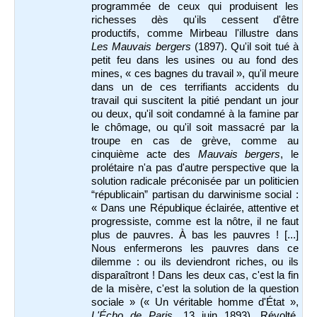
programmée de ceux qui produisent les
richesses dès qu'ils cessent d'être
productifs, comme Mirbeau l'illustre dans
Les Mauvais bergers
(1897). Qu'il soit tué à
petit feu dans les usines ou au fond des
mines, « ces bagnes du travail », qu'il meure
dans un de ces terrifiants accidents du
travail qui suscitent la pitié pendant un jour
ou deux, qu'il soit condamné à la famine par
le chômage, ou qu'il soit massacré par la
troupe en cas de grève, comme au
cinquième acte des
Mauvais bergers
, le
prolétaire n'a pas d'autre perspective que la
solution radicale préconisée par un politicien
“républicain” partisan du darwinisme social :
« Dans une République éclairée, attentive et
progressiste, comme est la nôtre, il ne faut
plus de pauvres. À bas les pauvres ! [...]
Nous enfermerons les pauvres dans ce
dilemme : ou ils deviendront riches, ou ils
disparaîtront ! Dans les deux cas, c'est la fin
de la misère, c'est la solution de la question
sociale » (« Un véritable homme d'État »,
L'Écho de Paris
, 13 juin 1893). Révolté,