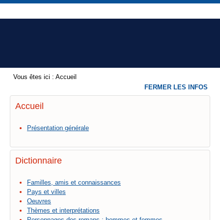
Vous êtes ici :
Accueil
FERMER LES INFOS
Accueil
Présentation générale
Dictionnaire
Familles, amis et connaissances
Pays et villes
Oeuvres
Thèmes et interprétations
Personnages des romans : hommes et femmes