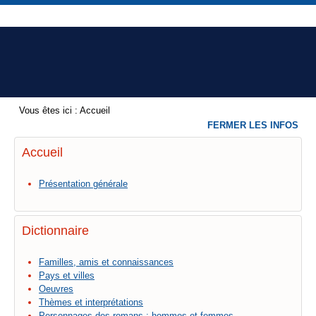
Vous êtes ici :
Accueil
FERMER LES INFOS
Accueil
Présentation générale
Dictionnaire
Familles, amis et connaissances
Pays et villes
Oeuvres
Thèmes et interprétations
Personnages des romans : hommes et femmes