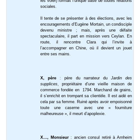
les voler) formait l’unique base de toutes relations
sociales.
Il tente de se présenter à des élections, avec les
encouragements d’Eugène Mortain, un condisciple
devenu ministre ; mais, après une défaite
spectaculaire, il part en mission vers Ceylan. En
route, il rencontre Clara qui l’invite à
l’accompagner en Chine, où il devient un jouet
entre ses mains.
X, père
: père du narrateur du
Jardin des
supplices
, propriétaire d’une vieille maison de
commerce fondée en 1794. Marchand de grains,
il s’enrichit en trompant sa clientèle. Il est aidé en
cela par sa femme. Ruiné après avoir empoisonné
toute une caserne avec une « fourniture
malheureuse », il meurt d’apoplexie.
X…, Monsieur
: ancien consul retiré à Arnheim