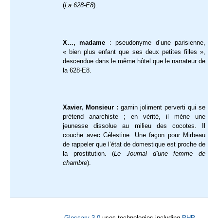
(
La 628-E8
).
X…, madame
: pseudonyme d’une parisienne,
« bien plus enfant que ses deux petites filles »,
descendue dans le même hôtel que le narrateur de
la 628-E8.
Xavier, Monsieur :
gamin joliment perverti qui se
prétend anarchiste ; en vérité, il mène une
jeunesse dissolue au milieu des cocotes. Il
couche avec Célestine. Une façon pour Mirbeau
de rappeler que l’état de domestique est proche de
la prostitution. (
Le Journal d’une femme de
chambre
).
Glossary 3.0
uses technologies including
PHP