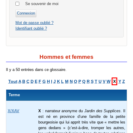
Se souvenir de moi
Mot de passe oublié ?
Identifiant oublié ?
Hommes et femmes
Il y a 50 entrées dans ce glossaire.
Tout
A
B
C
D
E
F
G
H
I
J
K
L
M
N
O
P
Q
R
S
T
U
V
W
X
Y
Z
Terme
X/XAV
X
: narrateur anonyme du
Jardin des Supplices
. Il
est né en province d’une famille de la petite
bourgeoisie qui lui apprit très vite que « mettre les
gens dedans » (c’est-à-dire, tromper les autres,