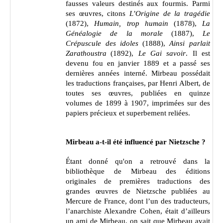
fausses valeurs destinés aux fourmis. Parmi
ses œuvres, citons
L’Origine de la tragédie
(1872),
Humain, trop humain
(1878),
La
Généalogie de la morale
(1887),
Le
Crépuscule des idoles
(1888),
Ainsi parlait
Zarathoustra
(1892),
Le Gai savoir
. Il est
devenu fou en janvier 1889 et a passé ses
dernières années interné. Mirbeau possédait
les traductions françaises, par Henri Albert, de
toutes ses œuvres, publiées en quinze
volumes de 1899 à 1907, imprimées sur des
papiers précieux et superbement reliées.
Mirbeau a-t-il été influencé par Nietzsche ?
Étant donné qu'on a retrouvé dans la
bibliothèque de Mirbeau des éditions
originales de premières traductions des
grandes œuvres de Nietzsche publiées au
Mercure de France, dont l’un des traducteurs,
l’anarchiste Alexandre Cohen, était d’ailleurs
un ami de Mirbeau, on sait que Mirbeau avait