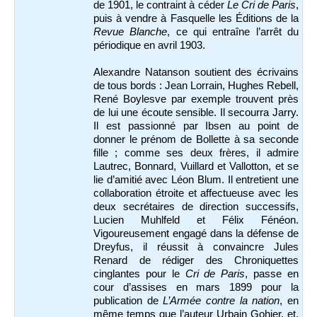
de 1901, le contraint à céder
Le Cri de Paris
,
puis à vendre à Fasquelle les Éditions de la
Revue Blanche
, ce qui entraîne l’arrêt du
périodique en avril 1903.
Alexandre Natanson soutient des écrivains
de tous bords : Jean Lorrain, Hughes Rebell,
René Boylesve par exemple trouvent près
de lui une écoute sensible. Il secourra Jarry.
Il est passionné par Ibsen au point de
donner le prénom de Bollette à sa seconde
fille ; comme ses deux frères, il admire
Lautrec, Bonnard, Vuillard et Vallotton, et se
lie d’amitié avec Léon Blum. Il entretient une
collaboration étroite et affectueuse avec les
deux secrétaires de direction successifs,
Lucien Muhlfeld et Félix Fénéon.
Vigoureusement engagé dans la défense de
Dreyfus, il réussit à convaincre Jules
Renard de rédiger des Chroniquettes
cinglantes pour le
Cri de Paris
, passe en
cour d’assises en mars 1899 pour la
publication de
L’Armée contre la nation
, en
même temps que l’auteur Urbain Gohier, et,