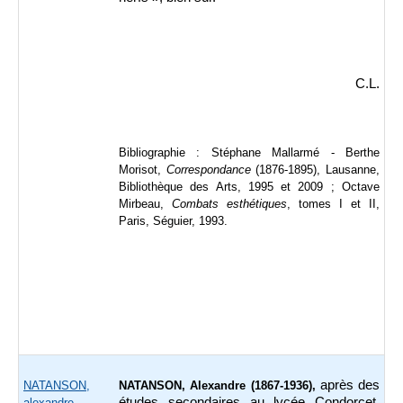
C.L.
Bibliographie : Stéphane Mallarmé - Berthe
Morisot,
Correspondance
(1876-1895), Lausanne,
Bibliothèque des Arts, 1995 et 2009 ; Octave
Mirbeau,
Combats esthétiques
, tomes I et II,
Paris, Séguier, 1993.
après des
NATANSON,
NATANSON, Alexandre (1867-1936),
études secondaires au lycée Condorcet,
alexandre