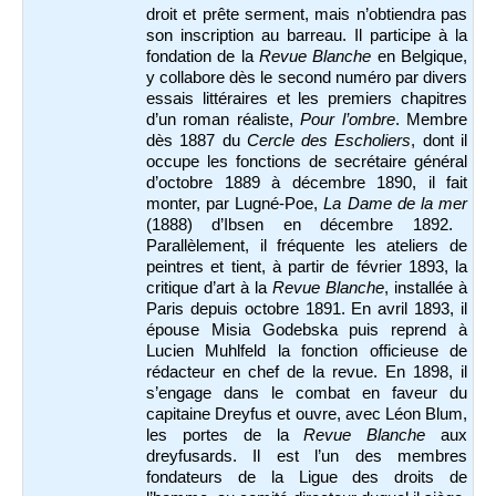
droit et prête serment, mais n’obtiendra pas
son inscription au barreau. Il participe à la
fondation de la
Revue Blanche
en Belgique,
y collabore dès le second numéro par divers
essais littéraires et les premiers chapitres
d’un roman réaliste,
Pour l’ombre
. Membre
dès 1887 du
Cercle des Escholiers
, dont il
occupe les fonctions de secrétaire général
d’octobre 1889 à décembre 1890, il fait
monter, par Lugné-Poe,
La Dame de la mer
(1888) d’Ibsen en décembre 1892.
Parallèlement, il fréquente les ateliers de
peintres et tient, à partir de février 1893, la
critique d’art à la
Revue Blanche
, installée à
Paris depuis octobre 1891. En avril 1893, il
épouse Misia Godebska puis reprend à
Lucien Muhlfeld la fonction officieuse de
rédacteur en chef de la revue. En 1898, il
s’engage dans le combat en faveur du
capitaine Dreyfus et ouvre, avec Léon Blum,
les portes de la
Revue Blanche
aux
dreyfusards. Il est l’un des membres
fondateurs de la Ligue des droits de