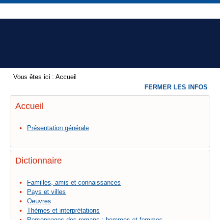
Vous êtes ici :
Accueil
FERMER LES INFOS
Accueil
Présentation générale
Dictionnaire
Familles, amis et connaissances
Pays et villes
Oeuvres
Thèmes et interprétations
Personnages des romans : hommes et femmes