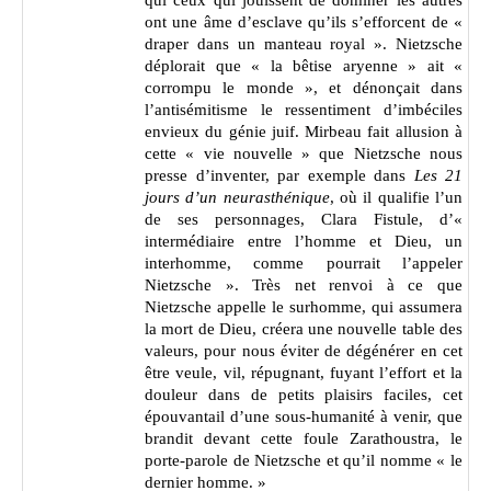
qui ceux qui jouissent de dominer les autres
ont une âme d’esclave qu’ils s’efforcent de «
draper dans un manteau royal ». Nietzsche
déplorait que « la bêtise aryenne » ait «
corrompu le monde », et dénonçait dans
l’antisémitisme le ressentiment d’imbéciles
envieux du génie juif. Mirbeau fait allusion à
cette « vie nouvelle » que Nietzsche nous
presse d’inventer, par exemple dans
Les 21
jours d’un neurasthénique
, où il qualifie l’un
de ses personnages, Clara Fistule, d’«
intermédiaire entre l’homme et Dieu, un
interhomme, comme pourrait l’appeler
Nietzsche ». Très net renvoi à ce que
Nietzsche appelle le surhomme, qui assumera
la mort de Dieu, créera une nouvelle table des
valeurs, pour nous éviter de dégénérer en cet
être veule, vil, répugnant, fuyant l’effort et la
douleur dans de petits plaisirs faciles, cet
épouvantail d’une sous-humanité à venir, que
brandit devant cette foule Zarathoustra, le
porte-parole de Nietzsche et qu’il nomme « le
dernier homme. »