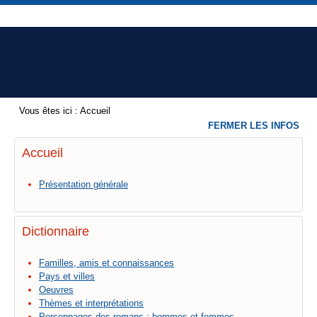
Vous êtes ici :
Accueil
FERMER LES INFOS
Accueil
Présentation générale
Dictionnaire
Familles, amis et connaissances
Pays et villes
Oeuvres
Thèmes et interprétations
Personnages des romans : hommes et femmes