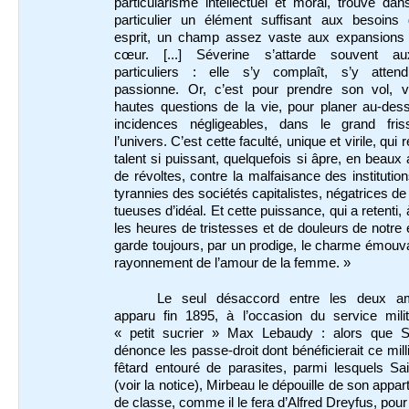
particularisme intellectuel et moral, trouve dans
particulier un élément suffisant aux besoins
esprit, un champ assez vaste aux expansions
cœur. [...] Séverine s’attarde souvent au
particuliers : elle s’y complaît, s’y attendr
passionne. Or, c’est pour prendre son vol, v
hautes questions de la vie, pour planer au-des
incidences négligeables, dans le grand fri
l’univers. C’est cette faculté, unique et virile, qui
talent si puissant, quelquefois si âpre, en beaux
de révoltes, contre la malfaisance des institution
tyrannies des sociétés capitalistes, négatrices de
tueuses d’idéal. Et cette puissance, qui a retenti, 
les heures de tristesses et de douleurs de notre
garde toujours, par un prodige, le charme émouva
rayonnement de l’amour de la femme. »
Le seul désaccord entre les deux a
apparu fin 1895, à l’occasion du service milit
« petit sucrier » Max Lebaudy : alors que S
dénonce les passe-droit dont bénéficierait ce mill
fêtard entouré de parasites, parmi lesquels Sa
(voir la notice), Mirbeau le dépouille de son appa
de classe, comme il le fera d’Alfred Dreyfus, pour