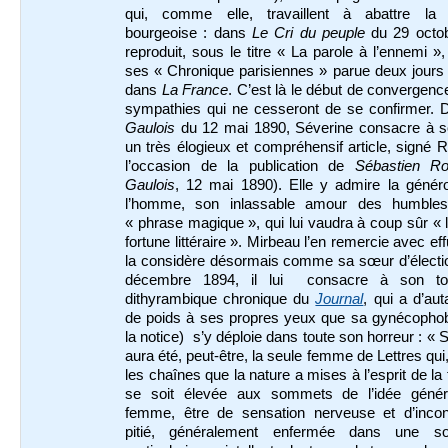
qui, comme elle, travaillent à abattre la 
bourgeoise : dans
Le Cri du peuple
du 29 octob
reproduit, sous le titre « La parole à l’ennemi »
ses « Chronique parisiennes » parue deux jours 
dans
La France
. C’est là le début de convergenc
sympathies qui ne cesseront de se confirmer.
Gaulois
du 12 mai 1890, Séverine consacre à s
un très élogieux et compréhensif article, signé 
l’occasion de la publication de
Sébastien R
Gaulois
, 12 mai 1890). Elle y admire la généro
l’homme, son inlassable amour des humble
« phrase magique », qui lui vaudra à coup sûr « 
fortune littéraire ». Mirbeau l’en remercie avec eff
la considère désormais comme sa sœur d’électio
décembre 1894, il lui consacre à son to
dithyrambique chronique du
Journal
, qui a d’aut
de poids à ses propres yeux que sa gynécophobi
la notice) s’y déploie dans toute son horreur : « 
aura été, peut-être, la seule femme de Lettres qui,
les chaînes que la nature a mises à l’esprit de l
se soit élevée aux sommets de l’idée génér
femme, être de sensation nerveuse et d’incon
pitié, généralement enfermée dans une s