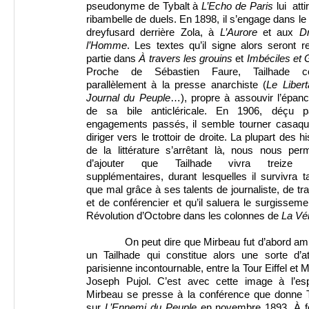
pseudonyme de Tybalt à
L’Echo de Paris
lui atti
ribambelle de duels. En 1898, il s’engage dans l
dreyfusard derrière Zola, à
L’Aurore
et aux
Dr
l’Homme
. Les textes qu’il signe alors seront r
partie dans
À travers les grouins
et
Imbéciles et 
Proche de Sébastien Faure, Tailhade col
parallèlement à la presse anarchiste (
Le Libert
Journal du Peuple
…), propre à assouvir l’épan
de sa bile anticléricale. En 1906, déçu 
engagements passés, il semble tourner casaqu
diriger vers le trottoir de droite. La plupart des h
de la littérature s’arrêtant là, nous nous per
d’ajouter que Tailhade vivra treize 
supplémentaires, durant lesquelles il survivra t
que mal grâce à ses talents de journaliste, de tr
et de conférencier et qu’il saluera le surgisseme
Révolution d’Octobre dans les colonnes de
La Vér
On peut dire que Mirbeau fut d’abord a
un Tailhade qui constitue alors une sorte d’at
parisienne incontournable, entre la Tour Eiffel et 
Joseph Pujol. C’est avec cette image à l’esp
Mirbeau se presse à la conférence que donne T
sur
L’Ennemi du Peuple
en novembre 1893. À f