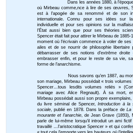
Dans les années 1880, à l’époq
où Mirbeau comme,nce à lire de ses œuvres, 
est à l’apogée de sa renommé et de son in
internationale. Connu pour ses idées sur la 
individuelle et pour ses opinions sur la malfai
l’État aussi bien que pour ses théories scient
Spencer était fait pour attirer le Mirbeau de 1885-
moment où l’écrivain commence à voler de ses 
ailes et de se nourrir de philosophie libertaire
débarrasser de ses notions d’extrême droite 
embrasser enfin, et pour le reste de sa vie, s
forme de l’anarchisme.
Nous savons qu’en 1887, au mo
son mariage, Mirbeau possédait « trois volumes
Spencer…tous lesdits volumes reliés » (Con
mariage avec Alice Regnault). À sa mort, e
Mirbeau possédait aussi son propre exemplaire,
du livre séminal de Spencer,
Introduction à la
sociale
, publié en 1878. Dans la préface de
La 
mourante et l’anarchie
, de Jean Grave (1893), 
parle de lui-même lorsqu’il introduit un ami fictif
travaillé …l’aristocratique Spencer » et qui conf
« tout cela l’emporte vers les hauteurs où l’intelli