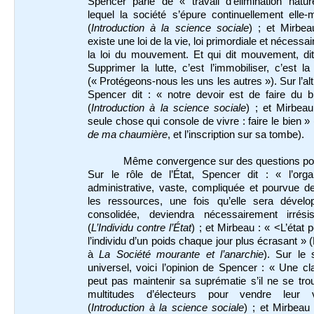
Spencer parle de « travail d’élimination natur
lequel la société s’épure continuellement elle
(
Introduction à la science sociale
) ; et Mirbea
existe une loi de la vie, loi primordiale et nécessai
la loi du mouvement. Et qui dit mouvement, dit
Supprimer la lutte, c’est l’immobiliser, c’est l
(« Protégeons-nous les uns les autres »). Sur l’al
Spencer dit : « notre devoir est de faire du 
(
Introduction à la science sociale
) ; et Mirbea
seule chose qui console de vivre : faire le bien » 
de ma chaumière
, et l’inscription sur sa tombe).
Même convergence sur des questions pol
Sur le rôle de l’État, Spencer dit : « l’organ
administrative, vaste, compliquée et pourvue d
les ressources, une fois qu’elle sera dévelo
consolidée, deviendra nécessairement irrésis
(
L’Individu contre l’État
) ; et Mirbeau : « <L’état 
l’individu d’un poids chaque jour plus écrasant » 
à
La Société mourante et
l’anarchie
). Sur le 
universel, voici l’opinion de Spencer : « Une c
peut pas maintenir sa suprématie s’il ne se tr
multitudes d’électeurs pour vendre leur
(
Introduction à la science sociale
) ; et Mirbeau