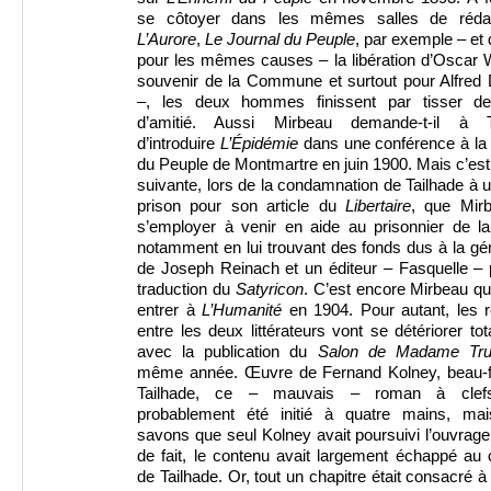
se côtoyer dans les mêmes salles de réda
L’Aurore
,
Le Journal du Peuple
, par exemple – et d
pour les mêmes causes – la libération d’Oscar W
souvenir de la Commune et surtout pour Alfred 
–, les deux hommes finissent par tisser de
d’amitié. Aussi Mirbeau demande-t-il à T
d’introduire
L’Épidémie
dans une conférence à la
du Peuple de Montmartre en juin 1900. Mais c’est
suivante, lors de la condamnation de Tailhade à 
prison pour son article du
Libertaire
, que Mir
s’employer à venir en aide au prisonnier de la
notamment en lui trouvant des fonds dus à la gé
de Joseph Reinach et un éditeur – Fasquelle – 
traduction du
Satyricon
. C’est encore Mirbeau qui
entrer à
L’Humanité
en 1904. Pour autant, les r
entre les deux littérateurs vont se détériorer to
avec la publication du
Salon de Madame Tru
même année. Œuvre de Fernand Kolney, beau-f
Tailhade, ce – mauvais – roman à clefs
probablement été initié à quatre mains, ma
savons que seul Kolney avait poursuivi l’ouvrage
de fait, le contenu avait largement échappé au 
de Tailhade. Or, tout un chapitre était consacré à