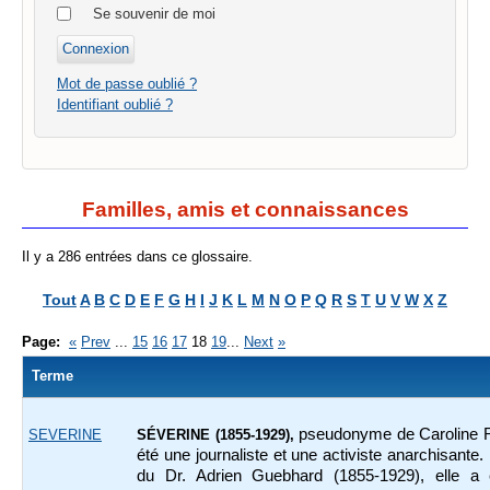
Se souvenir de moi
Mot de passe oublié ?
Identifiant oublié ?
Familles, amis et connaissances
Il y a 286 entrées dans ce glossaire.
Tout
A
B
C
D
E
F
G
H
I
J
K
L
M
N
O
P
Q
R
S
T
U
V
W
X
Z
Page:
«
Prev
...
15
16
17
18
19
...
Next
»
Terme
pseudonyme de Caroline 
SEVERINE
SÉVERINE (1855-1929),
été une journaliste et une activiste anarchisante
du Dr. Adrien Guebhard (1855-1929), elle a