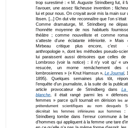
trop surestimé : « M. Auguste Strindberg fut, il f
l'avouer, une assez fâcheuse invention ; fâche
lui et pour nous. On croyait avoir mis la main sur 
Ibsen. [...] On dut vite reconnaître que l'on s'étai
Comme dramaturge, M. Strindberg ne dépa
l'honnête moyenne de nos habituels fourniss
théâtre ; comme nouvelliste et comme romanc
s'atteste d'une éclatante infériorité. » Mais
Mirbeau critique plus encore, c’est
anthropologie », dont les méthodes pseudo-scien
lui paraissent aussi dérisoires que celles de
Lombroso (voir la notice) : il n’y voit qu’ « u
resucée, un morne remâchement des cu
lombrosiennes » (« Knut Hamsun »,
Le Journal
,
1895). Quelques semaines plus tôt, répo
l’enquête d’un journaliste, à la suite de la publica
article provocateur de Strindberg dans
La
blanche
, il était rangé parmi les « défense
femmes » parce qu’il tournait en dérision
les a
prétendument scientifiques au nom desquels Str
:
décrétait les femmes inférieures aux hommes
Strindberg tombe dans l'erreur commune à b
d'hommes qui appliquent à la femme une tare d'inf
en ce qu'elle n'a pas la même forme d'esprit, l