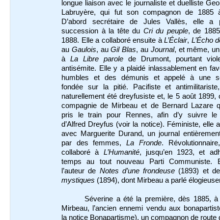
longue liaison avec le journaliste et duelliste Ge
Labruyère, qui fut son compagnon de 1885 
D’abord secrétaire de Jules Vallès, elle a 
succession à la tête du
Cri du peuple
, de 1885
1888. Elle a collaboré ensuite à
L’Éclair
,
L’Écho d
au
Gaulois
, au
Gil Blas
, au
Journal
, et même, un
à
La Libre parole
de Drumont, pourtant vio
antisémite. Elle y a plaidé inlassablement en fa
humbles et des démunis et appelé à une sol
fondée sur la pitié. Pacifiste et antimilitariste
naturellement été dreyfusiste et, le 5 août 1899, 
compagnie de Mirbeau et de Bernard Lazare qu
pris le train pour Rennes, afin d’y suivre le
d’Alfred Dreyfus (voir la notice). Féministe, elle 
avec Marguerite Durand, un journal entièrement
par des femmes,
La Fronde
. Révolutionnaire
collaboré à
L’Humanité
, jusqu’en 1923, et ad
temps au tout nouveau Parti Communiste. E
l’auteur de
Notes d’une frondeuse
(1893) et d
mystiques
(1894), dont Mirbeau a parlé élogieus
Séverine a été la première, dès 1885, à
Mirbeau, l’ancien ennemi vendu aux bonapartist
la notice Bonapartisme), un compagnon de route