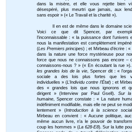
dans la misère, et elle vous rejette bien vi
désespéré, plus meurtri que jamais, aux len
sans espoir » (« Le Travail et la charité »).
Il en est de même dans le domaine scien
Voici ce que dit Spencer, par exempl
l’inconnaissable : « la puissance dont l’univers 
nous la manifestation est complètement impénét
(
Les Premiers principes
) ; et Mirbeau d’écrire : « 
dans la nature une force mystérieuse pour no
force que nous ne connaissons pas encore – c
connaissons-nous ? » (« En écoutant la rue »).
les grandes lois de la vie
, Spencer dit : « l’orga
sociale a des lois plus fortes que les v
individuelles » (
L’Individu contre l’État
) ; et Mirbe
des « grandes lois que nous ignorons et q
dirigent » (Interview par Paul Gsell).
Sur la
humaine
, Spencer constate : « La nature huma
indéfiniment modifiable, mais elle ne peut se modi
lentement » (
Introduction à la science socia
Mirbeau en convient : « Aucune politique, aucu
même aucun livre, n’a le pouvoir de transform
coup les hommes » (
La 628-E8
). Sur la lutte pou