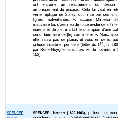
ont entraîné un relâchement du dessin
amollissement du pinceau. Cela lui vaut en ret
verte réplique de Sisley, qui, irrité par ces « 
lignes malveillantes », accuse Mirbeau d’
mauvaise foi, d’avoir eu de toute évidence « l’inte
nuire » et de s’être « fait le champion d’une cot
serait bien aise de [le] voir à terre ». Mais, ajout
elle n’aura pas ce plaisir, et vous en serez po
er
critique injuste et perfide » (lettre du 1
juin 189
par René Huyghe dans
Formes
de novembre 1
153).
philosophe, écon
SPENCER,
SPENCER, Herbert (1820-1903),
sociologue, biologiste évolutionniste et
théoricien 
herbert