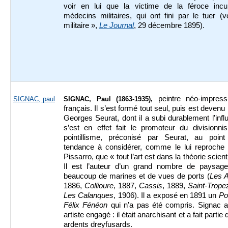
voir en lui que la victime de la féroce incu
médecins militaires, qui ont fini par le tuer (vo
militaire »,
Le Journal
, 29 décembre 1895).
peintre néo-impress
SIGNAC, paul
SIGNAC, Paul (1863-1935),
français. Il s’est formé tout seul, puis est devenu 
Georges Seurat, dont il a subi durablement l’influ
s’est en effet fait le promoteur du divisionni
pointillisme, préconisé par Seurat, au point 
tendance à considérer, comme le lui reproche 
Pissarro, que « tout l’art est dans la théorie scient
Il est l’auteur d’un grand nombre de paysage
beaucoup de marines et de vues de ports (
Les 
1886,
Collioure
, 1887,
Cassis
, 1889,
Saint-Trope
Les Calanques
, 1906). Il a exposé en 1891 un
Po
Félix Fénéon
qui n’a pas été compris. Signac a
artiste engagé : il était anarchisant et a fait partie
ardents dreyfusards.