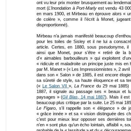
ont vu leur prix monter brusquement au lendema
mort (
L’Inondation à Port-Marly
est vendu 43 000
en mars 1900, et Mirbeau en éprouve alors « un
de colère », comme il l’écrit à Monet, jugeant
disproportionné).
Mirbeau n’a jamais manifesté beaucoup d’entho
pour les toiles de Sisley et il ne lui a consac
article. Certes, en 1880, sous pseudonyme, il 
ainsi que Monet, pour s'être « retiré de la 
d'« aimables barbouilleurs » qui exploitent d'u
« ridicule et maladroite un principe juste mis en
par M. Manet » (« Les Impressionnistes », 2 avril
dans son « Salon » de 1885, il est encore élogi
sa sûreté de style, sa haute éloquence et sa t
(«
Le Salon VII
»,
La
France
du 29 mai 1885) ;
1887, il signale au passage ses « beaux et l
paysages » (
Gil Blas
, 14 mai 1887
). Mais il es
beaucoup plus critique par la suite. Le 25 mai 18
Le Figaro
, s’il rappelle son « élégance » de j
« grâce innée » et sa « vision distinguée des c
c’est pour mieux leur opposer ses dernières toi
n’en « sont plus qu’un écho lointain, affaibli », sou
probable de la « lassitude » et du « découragemen