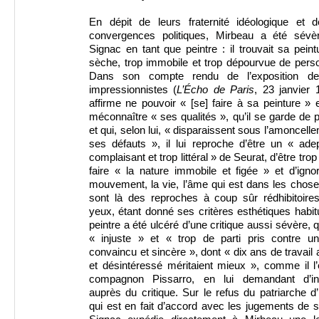
En dépit de leurs fraternité idéologique et d
convergences politiques, Mirbeau a été sévè
Signac en tant que peintre : il trouvait sa peint
sèche, trop immobile et trop dépourvue de perso
Dans son compte rendu de l’exposition d
impressionnistes (
L’Écho de Paris
, 23 janvier 1
affirme ne pouvoir « [se] faire à sa peinture » 
méconnaître « ses qualités », qu’il se garde de p
et qui, selon lui, « disparaissent sous l’amoncell
ses défauts », il lui reproche d’être un « ade
complaisant et trop littéral » de Seurat, d’être tro
faire « la nature immobile et figée » et d’igno
mouvement, la vie, l’âme qui est dans les chos
sont là des reproches à coup sûr rédhibitoire
yeux, étant donné ses critères esthétiques habit
peintre a été ulcéré d’une critique aussi sévère, qu
« injuste » et « trop de parti pris contre un 
convaincu et sincère », dont « dix ans de travail
et désintéressé méritaient mieux », comme il l’
compagnon Pissarro, en lui demandant d’int
auprès du critique. Sur le refus du patriarche d
qui est en fait d’accord avec les jugements de 