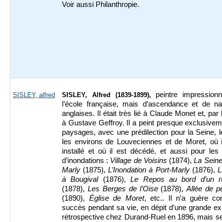
Voir aussi Philanthropie.
peintre impressionn
SISLEY, alfred
SISLEY, Alfred (1839-1899),
l’école française, mais d’ascendance et de nat
anglaises. Il était très lié à Claude Monet et, par 
à Gustave Geffroy. Il a peint presque exclusive
paysages, avec une prédilection pour la Seine, l
les environs de Louveciennes et de Moret, où il
installé et où il est décédé, et aussi pour le
d’inondations :
Village de Voisins
(1874),
La Seine
Marly
(1875),
L’Inondation à Port-Marly
(1876),
L
à Bougival
(1876),
Le Repos au bord d’un r
(1878),
Les Berges de l’Oise
(1878),
Allée de p
(1890),
Église de Moret
, etc.. Il n’a guère c
succès pendant sa vie, en dépit d’une grande ex
rétrospective chez Durand-Ruel en 1896, mais se