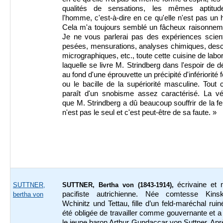
qualités de sensations, les mêmes aptitu
l'homme, c'est-à-dire en ce qu'elle n'est pas u
Cela m'a toujours semblé un fâcheux raisonnemen
Je ne vous parlerai pas des expériences scient
pesées, mensurations, analyses chimiques, desc
micrographiques, etc., toute cette cuisine de labor
laquelle se livre M. Strindberg dans l'espoir de d
au fond d'une éprouvette un précipité d'infériorité 
ou le bacille de la supériorité masculine. Tout
paraît d'un snobisme assez caractérisé. La vér
que M. Strindberg a dû beaucoup souffrir de la f
n'est pas le seul et c'est peut-être de sa faute. »
écrivaine et m
SUTTNER,
SUTTNER, Bertha von (1843-1914),
pacifiste autrichienne. Née comtesse Kin
bertha von
Wchinitz und Tettau, fille d’un feld-maréchal ruiné
été obligée de travailler comme gouvernante et 
le jeune baron Arthur Gundaccar von Suttner. Apr