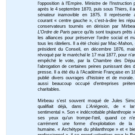
l’opposition à l’Empire. Ministre de l’Instruction 
après le 4 septembre 1870, puis sous Thiers, il a
sénateur inamovible en 1875. Il représente a
courant « centre gauche », c'est-à-dire les répu
conservateurs tournés en dérision par Mirbe
L’Ordre de Paris
parce qu’ils sont toujours prêts 
les alliances pour préserver l’ordre social et 
tous les râteliers. Il a été choisi par Mac-Maho
président du Conseil, en décembre 1876, mai
révoqué par le maréchal le 17 mai 1877, pour n'a
empêché le vote, par la Chambre des Dépu
l'abrogation de certaines peines punissant des d
presse. Il a été élu à l’Académie Française en 1
publié divers ouvrages d’histoire et de morale. 
aussi beaucoup occupé d’entreprises préte
charitables.
Mirbeau s'est souvent moqué de Jules Simon
qualifiait déjà, dans
L'Ariégeois
, de « lar
sentimental ». Son « indécrottable philanthropie »
ses yeux qu’un trompe-l’œil, quand ce n’
carrément une forme d’exploitation de la
humaine. « Archétype du philanthrope » et « bie