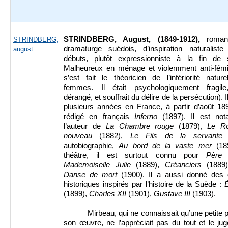
STRINDBERG, August, (1849-1912),
roman
STRINDBERG,
dramaturge suédois, d’inspiration naturalist
august
débuts, plutôt expressionniste à la fin de 
Malheureux en ménage et violemment anti-fémini
s’est fait le théoricien de l’infériorité natur
femmes. Il était psychologiquement fragile
dérangé, et souffrait du délire de la persécution). 
plusieurs années en France, à partir d’août 18
rédigé en français
Inferno
(1897). Il est no
l’auteur de
La Chambre rouge
(1879),
Le R
nouveau
(1882),
Le Fils de la servante
(
autobiographie,
Au bord de la vaste mer
(18
théâtre, il est surtout connu pour
Père
(
Mademoiselle Julie
(1889),
Créanciers
(1889
Danse de mort
(1900). Il a aussi donné des
historiques inspirés par l’histoire de la Suède :
(1899),
Charles XII
(1901),
Gustave III
(1903).
Mirbeau, qui ne connaissait qu’une petite p
son œuvre, ne l’appréciait pas du tout et le jug