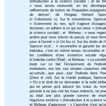
(
Introduction à la science sociale
) ; et de Mi
« nous avons renouvelé, en les développa
raffinements de torture de l’Inquisition espagnole
de démon”, dit l’Anglais Herbert Spe
(« Colonisons »). Sur le misonéisme, Spenc
« Sciemment ou non, qu’il s’agisse d’usage
doctrines, on adhère à ce qui est vieux » (
Introd
la science sociale
) ; et Mirbeau : « nous regar
arrière pour nous enivrer du passé, et nous fer
yeux à l’avenir » (« Un fou »). Sur les droits de l’
Spencer écrit : « reconnaître et garantir les dr
individus, c’est en même temps reconnaître et 
les conditions d’une existence sociale régu
(
L’Individu contre l’État
) ; et Mirbeau : « La société
toute sur ce fait: l’écrasement de l’indivi
institutions, ses lois, ses simples coutumes, ell
accumule…que pour…tuer l’individu dans l’
(
Dans le ciel
). Sur la charité publique, Spencer
« On a le droit de se demander si la sotte phila
qui ne pense qu’à adoucir les maux du mo
persiste à ne pas voir les maux indirects, ne pro
au total une plus grande somme de misè
l’égoïsme extrême » (
Introduction à la science s
et Mirbeau d’approuver : « L’aumône n’est qu’u