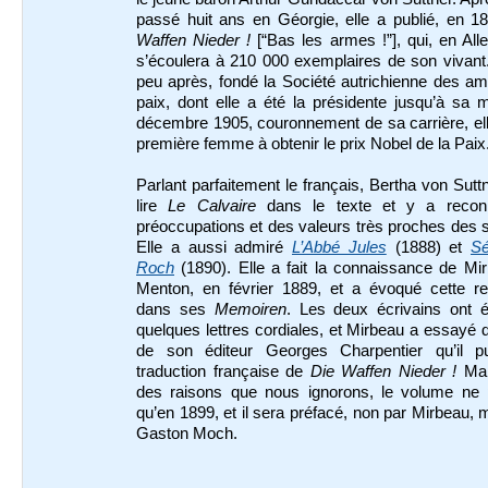
passé huit ans en Géorgie, elle a publié, en 1
Waffen Nieder !
[“Bas les armes !”], qui, en Al
s’écoulera à 210 000 exemplaires de son vivant.
peu après, fondé la Société autrichienne des am
paix, dont elle a été la présidente jusqu’à sa 
décembre 1905, couronnement de sa carrière, ell
première femme à obtenir le prix Nobel de la Paix
Parlant parfaitement le français, Bertha von Sutt
lire
Le Calvaire
dans le texte et y a recon
préoccupations et des valeurs très proches des 
Elle a aussi admiré
L’Abbé Jules
(1888) et
Sé
Roch
(1890). Elle a fait la connaissance de Mi
Menton, en février 1889, et a évoqué cette re
dans ses
Memoiren
. Les deux écrivains ont 
quelques lettres cordiales, et Mirbeau a essayé d
de son éditeur Georges Charpentier qu’il pu
traduction française de
Die Waffen Nieder !
Mai
des raisons que nous ignorons, le volume ne p
qu’en 1899, et il sera préfacé, non par Mirbeau, 
Gaston Moch.