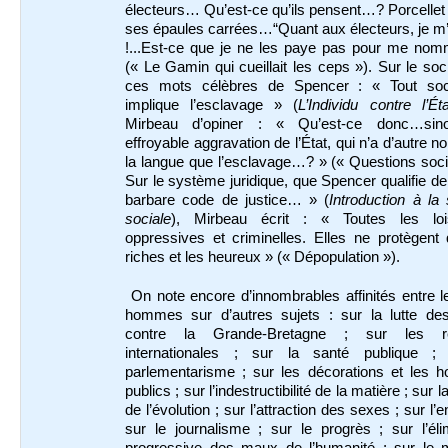
électeurs… Qu’est-ce qu’ils pensent…? Porcelle
ses épaules carrées…“Quant aux électeurs, je m
!...Est-ce que je ne les paye pas pour me nom
(« Le Gamin qui cueillait les ceps »). Sur le soc
ces mots célèbres de Spencer : « Tout soc
implique l’esclavage » (
L’Individu contre l’Éta
Mirbeau d’opiner : « Qu’est-ce donc…sin
effroyable aggravation de l’État, qui n’a d’autre 
la langue que l’esclavage…? » (« Questions soci
Sur le système juridique, que Spencer qualifie de
barbare code de justice… » (
Introduction à la
sociale
), Mirbeau écrit : « Toutes les lo
oppressives et criminelles. Elles ne protègent
riches et les heureux » (« Dépopulation »).
On note encore d’innombrables affinités entre 
hommes sur d’autres sujets : sur la lutte de
contre la Grande-Bretagne ; sur les rel
internationales ; sur la santé publique ;
parlementarisme ; sur les décorations et les h
publics ; sur l’indestructibilité de la matière ; sur l
de l’évolution ; sur l’attraction des sexes ; sur l’e
sur le journalisme ; sur le progrès ; sur l’éli
progressive des maux de l’humanité ; sur le 