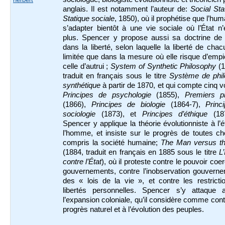
anglais. Il est notamment l’auteur de:
Social St
Statique sociale
, 1850), où il prophétise que l’hum
s’adapter bientôt à une vie sociale où l’État n’
plus. Spencer y propose aussi sa doctrine de l
dans la liberté, selon laquelle la liberté de chac
limitée que dans la mesure où elle risque d’empi
celle d’autrui ;
System of Synthetic Philosophy
(
traduit en français sous le titre
Système de phil
synthétique
à partir de 1870, et qui compte cinq 
Principes de psychologie
(1855),
Premiers pr
(1866),
Principes de biologie
(1864-7),
Princ
sociologie
(1873), et
Principes d’éthique
(18
Spencer y applique la théorie évolutionniste à l’
l’homme, et insiste sur le progrès de toutes c
compris la société humaine;
The Man versus th
(1884, traduit en français en 1885 sous le titre
L’
contre l’État
), où il proteste contre le pouvoir coer
gouvernements, contre l’inobservation gouverne
des « lois de la vie », et contre les restrict
libertés personnelles. Spencer s’y attaque 
l’expansion coloniale, qu’il considère comme cont
progrès naturel et à l’évolution des peuples.