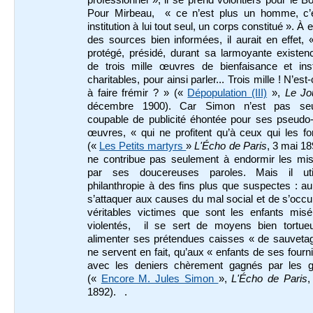
professionnel », il se prend volontiers pour le B
Pour Mirbeau, « ce n’est plus un homme, c’
institution à lui tout seul, un corps constitué ». À 
des sources bien informées, il aurait en effet, 
protégé, présidé, durant sa larmoyante existen
de trois mille œuvres de bienfaisance et insti
charitables, pour ainsi parler... Trois mille ! N’est
à faire frémir ? » («
Dépopulation (III)
»,
Le Jo
décembre 1900). Car Simon n’est pas seu
coupable de publicité éhontée pour ses pseudo
œuvres, « qui ne profitent qu’à ceux qui les f
(«
Les Petits martyrs
»
L'Écho de Paris
, 3 mai 189
ne contribue pas seulement à endormir les mis
par ses doucereuses paroles. Mais il uti
philanthropie à des fins plus que suspectes : au
s’attaquer aux causes du mal social et de s’occ
véritables victimes que sont les enfants misé
violentés, il se sert de moyens bien tortue
alimenter ses prétendues caisses « de sauvetag
ne servent en fait, qu’aux « enfants de ses fourn
avec les deniers chèrement gagnés par les 
(«
Encore M. Jules Simon
»,
L'Écho de Paris
,
1892). .