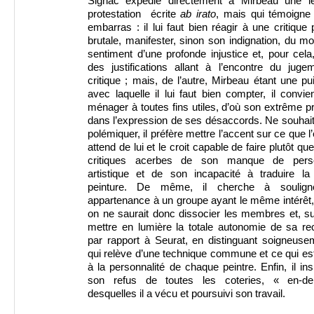
Signac expédie directement à Mirbeau une le
protestation écrite
ab irato
, mais qui témoigne
embarras : il lui faut bien réagir à une critique 
brutale, manifester, sinon son indignation, du m
sentiment d’une profonde injustice et, pour cela,
des justifications allant à l’encontre du juge
critique ; mais, de l’autre, Mirbeau étant une p
avec laquelle il lui faut bien compter, il convie
ménager à toutes fins utiles, d’où son extrême 
dans l’expression de ses désaccords. Ne souhai
polémiquer, il préfère mettre l’accent sur ce que l’
attend de lui et le croit capable de faire plutôt qu
critiques acerbes de son manque de perso
artistique et de son incapacité à traduire la
peinture. De même, il cherche à soulign
appartenance à un groupe ayant le même intérêt,
on ne saurait donc dissocier les membres et, su
mettre en lumière la totale autonomie de sa re
par rapport à Seurat, en distinguant soigneuse
qui relève d’une technique commune et ce qui es
à la personnalité de chaque peintre. Enfin, il ins
son refus de toutes les coteries, « en-d
desquelles il a vécu et poursuivi son travail.