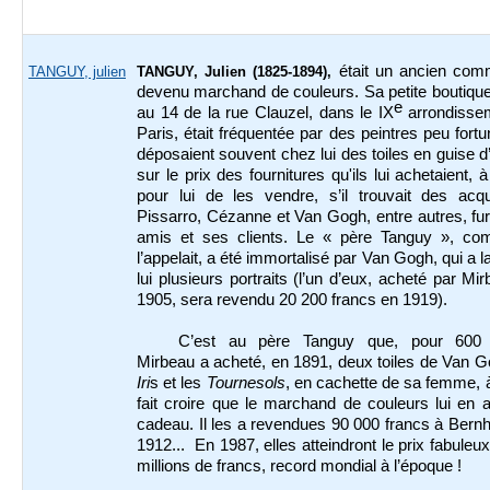
était un ancien com
TANGUY, julien
TANGUY, Julien (1825-1894),
devenu marchand de couleurs. Sa petite boutique
e
au 14 de la rue Clauzel, dans le IX
arrondisse
Paris, était fréquentée par des peintres peu fortu
déposaient souvent chez lui des toiles en guise d’
sur le prix des fournitures qu'ils lui achetaient, 
pour lui de les vendre, s’il trouvait des acqu
Pissarro, Cézanne et Van Gogh, entre autres, fu
amis et ses clients. Le « père Tanguy », c
l’appelait, a été immortalisé par Van Gogh, qui a l
lui plusieurs portraits (l’un d’eux, acheté par Mi
1905, sera revendu 20 200 francs en 1919).
C’est au père Tanguy que, pour 600 
Mirbeau a acheté, en 1891, deux toiles de Van G
Iri
s et les
Tournesols
, en cachette de sa femme, à 
fait croire que le marchand de couleurs lui en av
cadeau. Il les a revendues 90 000 francs à Bern
1912... En 1987, elles atteindront le prix fabuleu
millions de francs, record mondial à l’époque !