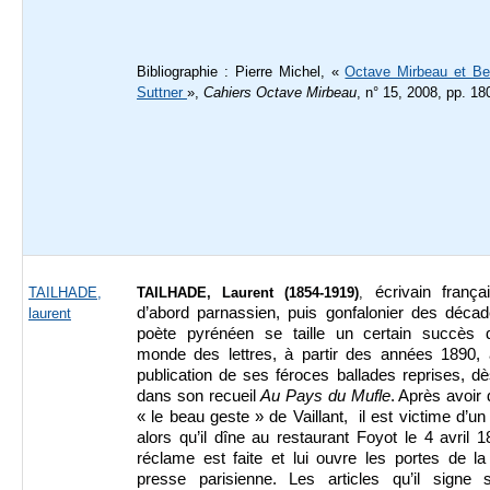
Bibliographie : Pierre Michel, «
Octave Mirbeau et Be
Suttner
»,
Cahiers Octave Mirbeau
, n° 15, 2008, pp. 18
écrivain frança
TAILHADE,
TAILHADE, Laurent (1854-1919)
,
d’abord parnassien, puis gonfalonier des décad
laurent
poète pyrénéen se taille un certain succès 
monde des lettres, à partir des années 1890, 
publication de ses féroces ballades reprises, d
dans son recueil
Au Pays du Mufle
. Après avoir
« le beau geste » de Vaillant, il est victime d’un 
alors qu’il dîne au restaurant Foyot le 4 avril 
réclame est faite et lui ouvre les portes de l
presse parisienne. Les articles qu’il signe 