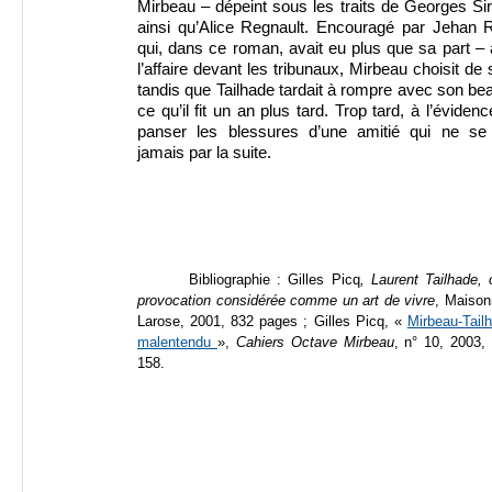
Mirbeau – dépeint sous les traits de Georges Si
ainsi qu’Alice Regnault. Encouragé par Jehan R
qui, dans ce roman, avait eu plus que sa part – 
l’affaire devant les tribunaux, Mirbeau choisit de s
tandis que Tailhade tardait à rompre avec son bea
ce qu’il fit un an plus tard. Trop tard, à l’éviden
panser les blessures d’une amitié qui ne se
jamais par la suite.
Bibliographie : Gilles Picq
, Laurent Tailhade,
provocation considérée comme un art de vivre
, Maison
Larose, 2001, 832 pages ; Gilles Picq, «
Mirbeau-Tail
malentendu
»,
Cahiers Octave Mirbeau
, n° 10, 2003,
158.