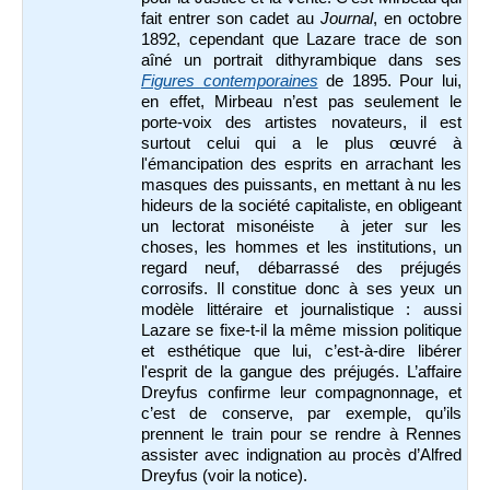
fait entrer son cadet au
Journal
, en octobre
1892, cependant que Lazare trace de son
aîné un portrait dithyrambique dans ses
Figures contemporaines
de 1895. Pour lui,
en effet, Mirbeau n’est pas seulement le
porte-voix des artistes novateurs, il est
surtout celui qui a le plus œuvré à
l'émancipation des esprits en arrachant les
masques des puissants, en mettant à nu les
hideurs de la société capitaliste, en obligeant
un lectorat misonéiste à jeter sur les
choses, les hommes et les institutions, un
regard neuf, débarrassé des préjugés
corrosifs. Il constitue donc à ses yeux un
modèle littéraire et journalistique : aussi
Lazare se fixe-t-il la même mission politique
et esthétique que lui, c’est-à-dire libérer
l'esprit de la gangue des préjugés. L’affaire
Dreyfus confirme leur compagnonnage, et
c’est de conserve, par exemple, qu’ils
prennent le train pour se rendre à Rennes
assister avec indignation au procès d’Alfred
Dreyfus (voir la notice).