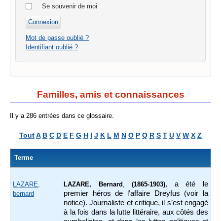
Se souvenir de moi
Mot de passe oublié ?
Identifiant oublié ?
Familles, amis et connaissances
Il y a 286 entrées dans ce glossaire.
Tout
A
B
C
D
E
F
G
H
I
J
K
L
M
N
O
P
Q
R
S
T
U
V
W
X
Z
Terme
a été le
LAZARE,
LAZARE, Bernard
,
(1865-1903),
premier héros de l’affaire Dreyfus (voir la
bernard
notice). Journaliste et critique, il s’est engagé
à la fois dans la lutte littéraire, aux côtés des