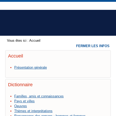
Vous êtes ici :
Accueil
FERMER LES INFOS
Accueil
Présentation générale
Dictionnaire
Familles, amis et connaissances
Pays et villes
Oeuvres
Thèmes et interprétations
Personnages des romans : hommes et femmes