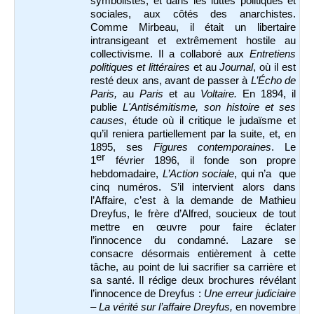
symbolistes, et dans les luttes politiques et
sociales, aux côtés des anarchistes.
Comme Mirbeau, il était un libertaire
intransigeant et extrêmement hostile au
collectivisme. Il a collaboré aux
Entretiens
politiques et littéraires
et au
Journal
, où il est
resté deux ans, avant de passer à
L’Écho de
Paris,
au
Paris
et au
Voltaire.
En 1894, il
publie
L'Antisémitisme, son histoire et ses
causes
, étude où il critique le judaïsme et
qu’il reniera partiellement par la suite, et, en
1895, ses
Figures contemporaines
. Le
er
1
février 1896, il fonde son propre
hebdomadaire,
L’Action sociale
, qui n’a que
cinq numéros. S’il intervient alors dans
l’Affaire, c’est à la demande de Mathieu
Dreyfus, le frère d’Alfred, soucieux de tout
mettre en œuvre pour faire éclater
l’innocence du condamné. Lazare se
consacre désormais entièrement à cette
tâche, au point de lui sacrifier sa carrière et
sa santé. Il rédige deux brochures révélant
l’innocence de Dreyfus :
Une erreur judiciaire
– La vérité sur l’affaire Dreyfus,
en novembre