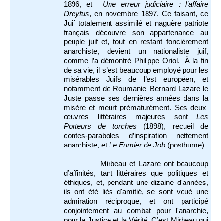
1896, et
Une erreur judiciaire : l’affaire
Dreyfus
, en novembre 1897. Ce faisant, ce
Juif totalement assimilé et naguère patriote
français découvre son appartenance au
peuple juif et, tout en restant foncièrement
anarchiste, devient un nationaliste juif,
comme l’a démontré Philippe Oriol. À la fin
de sa vie, il s’est beaucoup employé pour les
misérables Juifs de l’est européen, et
notamment de Roumanie. Bernard Lazare le
Juste passe ses dernières années dans la
misère et meurt prématurément. Ses deux
œuvres littéraires majeures sont
Les
Porteurs de torches
(1898), recueil de
contes-paraboles d’inspiration nettement
anarchiste, et
Le Fumier de Job
(posthume).
Mirbeau et Lazare ont beaucoup
d’affinités, tant littéraires que politiques et
éthiques, et, pendant une dizaine d'années,
ils ont été liés d'amitié, se sont voué une
admiration réciproque, et ont participé
conjointement au combat pour l'anarchie,
pour la Justice et la Vérité. C’est Mirbeau qui