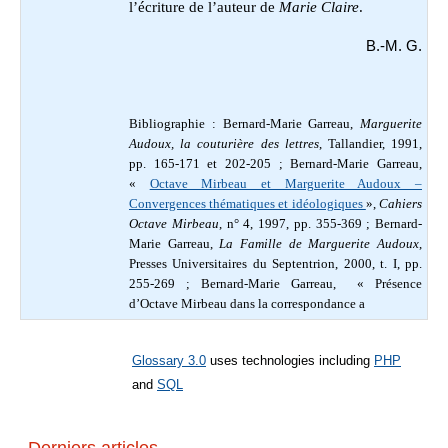
l’écriture de l’auteur de
Marie Claire
.
B.-M. G.
Bibliographie :
Bernard-Marie Garreau,
Marguerite
Audoux, la couturière des lettres
, Tallandier, 1991,
pp. 165-171 et 202-205 ; Bernard-Marie Garreau,
«
Octave Mirbeau et Marguerite Audoux –
Convergences thématiques et idéologiques
»,
Cahiers
Octave Mirbeau
, n° 4, 1997, pp. 355-369 ; Bernard-
Marie Garreau,
La Famille de Marguerite Audoux
,
Presses Universitaires du Septentrion, 2000, t. I, pp.
255-269 ; Bernard-Marie Garreau, « Présence
d’Octave Mirbeau dans la correspondance a
Glossary 3.0
uses technologies including
PHP
and
SQL