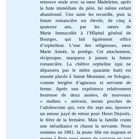
retrouve seule avec sa sœur Madeleine, après
la fuite immédiate du père, lui même enfant
abandonné. Une tante les recueille, puis la
future romancière est élevée, de cinq à
quatorze ans, par les sœurs de
Marie Immaculée à l’Hôpital général de
Bourges, qui fait également office
d’orphelinat. L’une des religieuses, sœur
Marie Aimée, la protège. Cet attachement,
réciproque, marquera à jamais la future
romancière. La chétive orpheline (qui ne
dépassera pas le mètre quarante huit) est
ensuite placée à Sainte Montaine, en Sologne,
comme bergère d’agneaux et servante de
ferme. Après une expérience relativement
heureuse de deux années, de nouveaux
« maîtres » arrivent, moins proches de
l’adolescente qui, vers dix sept ans, éprouve
un amour payé de retour pour Henri Dejoulx,
le frère de la fermière. Mais la famille craint
une mésalliance et chasse la servante. Nous
sommes en 1881. la jeune fille est majeure et
monte à Paris pour tenter de survivre en tant