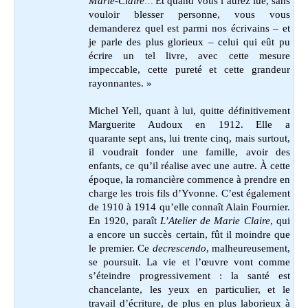
Marie-Claire
Et quand vous l’aurez lue, sans
…
vouloir blesser personne, vous vous
demanderez quel est parmi nos écrivains – et
je parle des plus glorieux – celui qui eût pu
écrire un tel livre, avec cette mesure
impeccable, cette pureté et cette grandeur
rayonnantes. »
Michel Yell, quant à lui, quitte définitivement
Marguerite Audoux en 1912. Elle a
quarante sept ans, lui trente cinq, mais surtout,
il voudrait fonder une famille, avoir des
enfants, ce qu’il réalise avec une autre. À cette
époque, la romancière commence à prendre en
charge les trois fils d’Yvonne. C’est également
de 1910 à 1914 qu’elle connaît Alain Fournier.
En 1920, paraît
L’Atelier de Marie Claire
, qui
a encore un succès certain, fût il moindre que
le premier. Ce
decrescendo
, malheureusement,
se poursuit. La vie et l’œuvre vont comme
s’éteindre progressivement : la santé est
chancelante, les yeux en particulier, et le
travail d’écriture, de plus en plus laborieux à