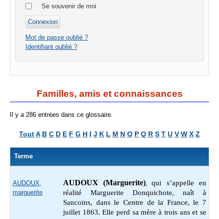
Se souvenir de moi
Mot de passe oublié ?
Identifiant oublié ?
Familles, amis et connaissances
Il y a 286 entrées dans ce glossaire.
Tout
A
B
C
D
E
F
G
H
I
J
K
L
M
N
O
P
Q
R
S
T
U
V
W
X
Z
Terme
AUDOUX
(Marguerite)
qui s’appelle en
AUDOUX,
,
marguerite
réalité Marguerite Donquichote, naît à
Sancoins, dans le Centre de la France, le 7
juillet 1863. Elle perd sa mère à trois ans et se