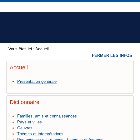
Vous êtes ici :
Accueil
FERMER LES INFOS
Accueil
Présentation générale
Dictionnaire
Familles, amis et connaissances
Pays et villes
Oeuvres
Thèmes et interprétations
Personnages des romans : hommes et femmes