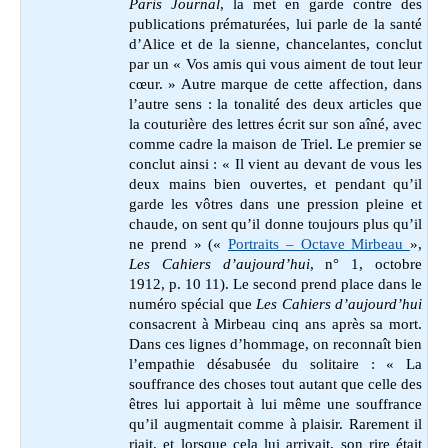
Paris Journal
, la met en garde contre des
publications prématurées, lui parle de la santé
d’Alice et de la sienne, chancelantes, conclut
par un « Vos amis qui vous aiment de tout leur
cœur. » Autre marque de cette affection, dans
l’autre sens : la tonalité des deux articles que
la couturière des lettres écrit sur son aîné, avec
comme cadre la maison de Triel. Le premier se
conclut ainsi : « Il vient au devant de vous les
deux mains bien ouvertes, et pendant qu’il
garde les vôtres dans une pression pleine et
chaude, on sent qu’il donne toujours plus qu’il
ne prend » («
Portraits – Octave Mirbeau
»,
Les Cahiers d’aujourd’hui
, n° 1, octobre
1912, p. 10 11). Le second prend place dans le
numéro spécial que
Les Cahiers d’aujourd’hui
consacrent à Mirbeau cinq ans après sa mort.
Dans ces lignes d’hommage, on reconnaît bien
l’empathie désabusée du solitaire : « La
souffrance des choses tout autant que celle des
êtres lui apportait à lui même une souffrance
qu’il augmentait comme à plaisir. Rarement il
riait, et lorsque cela lui arrivait, son rire était