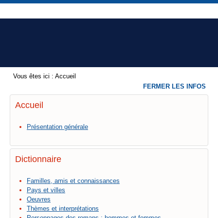
Vous êtes ici :
Accueil
FERMER LES INFOS
Accueil
Présentation générale
Dictionnaire
Familles, amis et connaissances
Pays et villes
Oeuvres
Thèmes et interprétations
Personnages des romans : hommes et femmes