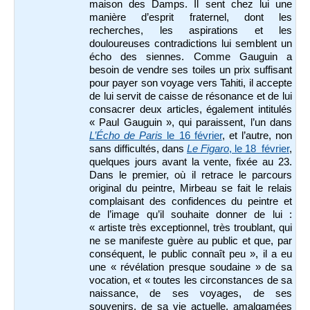
maison des Damps. Il sent chez lui une
manière d’esprit fraternel, dont les
recherches, les aspirations et les
douloureuses contradictions lui semblent un
écho des siennes. Comme Gauguin a
besoin de vendre ses toiles un prix suffisant
pour payer son voyage vers Tahiti, il accepte
de lui servit de caisse de résonance et de lui
consacrer deux articles, également intitulés
« Paul Gauguin », qui paraissent, l’un dans
L’Écho de Paris
le 16 février
, et l’autre, non
sans difficultés, dans
Le Figaro
, le 18 février
,
quelques jours avant la vente, fixée au 23.
Dans le premier, où il retrace le parcours
original du peintre, Mirbeau se fait le relais
complaisant des confidences du peintre et
de l’image qu’il souhaite donner de lui :
« artiste très exceptionnel, très troublant, qui
ne se manifeste guère au public et que, par
conséquent, le public connaît peu », il a eu
une « révélation presque soudaine » de sa
vocation, et « toutes les circonstances de sa
naissance, de ses voyages, de ses
souvenirs, de sa vie actuelle, amalgamées