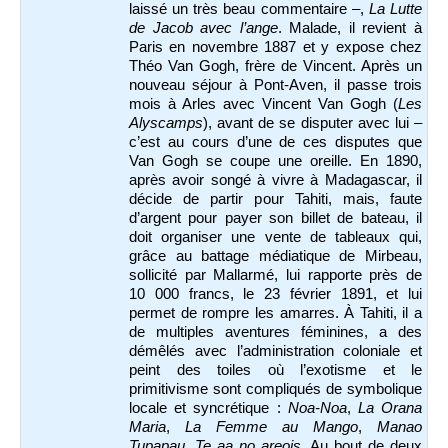
laissé un très beau commentaire –,
La Lutte
de Jacob avec l’ange
. Malade, il revient à
Paris en novembre 1887 et y expose chez
Théo Van Gogh, frère de Vincent. Après un
nouveau séjour à Pont-Aven, il passe trois
mois à Arles avec Vincent Van Gogh (
Les
Alyscamps
), avant de se disputer avec lui –
c’est au cours d’une de ces disputes que
Van Gogh se coupe une oreille. En 1890,
après avoir songé à vivre à Madagascar, il
décide de partir pour Tahiti, mais, faute
d’argent pour payer son billet de bateau, il
doit organiser une vente de tableaux qui,
grâce au battage médiatique de Mirbeau,
sollicité par Mallarmé, lui rapporte près de
10 000 francs, le 23 février 1891, et lui
permet de rompre les amarres. À Tahiti, il a
de multiples aventures féminines, a des
démêlés avec l’administration coloniale et
peint des toiles où l’exotisme et le
primitivisme sont compliqués de symbolique
locale et syncrétique :
Noa-Noa
,
La Orana
Maria
,
La Femme au Mango
,
Manao
Tupapau
,
Te aa no areois
. Au bout de deux