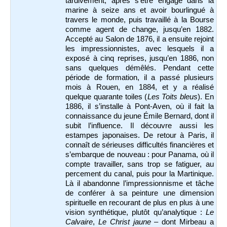
tardivement, après s’être engagé dans la
marine à seize ans et avoir bourlingué à
travers le monde, puis travaillé à la Bourse
comme agent de change, jusqu’en 1882.
Accepté au Salon de 1876, il a ensuite rejoint
les impressionnistes, avec lesquels il a
exposé à cinq reprises, jusqu’en 1886, non
sans quelques démêlés. Pendant cette
période de formation, il a passé plusieurs
mois à Rouen, en 1884, et y a réalisé
quelque quarante toiles (
Les Toits bleus
). En
1886, il s’installe à Pont-Aven, où il fait la
connaissance du jeune Émile Bernard, dont il
subit l’influence. Il découvre aussi les
estampes japonaises. De retour à Paris, il
connaît de sérieuses difficultés financières et
s’embarque de nouveau : pour Panama, où il
compte travailler, sans trop se fatiguer, au
percement du canal, puis pour la Martinique.
Là il abandonne l’impressionnisme et tâche
de conférer à sa peinture une dimension
spirituelle en recourant de plus en plus à une
vision synthétique, plutôt qu’analytique :
Le
Calvaire
,
Le Christ jaune
– dont Mirbeau a