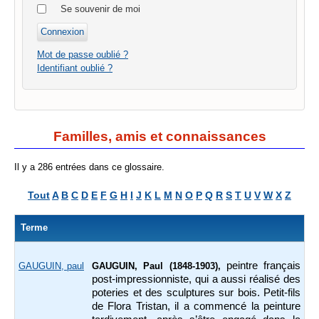
Se souvenir de moi
Mot de passe oublié ?
Identifiant oublié ?
Familles, amis et connaissances
Il y a 286 entrées dans ce glossaire.
Tout
A
B
C
D
E
F
G
H
I
J
K
L
M
N
O
P
Q
R
S
T
U
V
W
X
Z
Terme
peintre français
GAUGUIN, paul
GAUGUIN, Paul (1848-1903),
post-impressionniste, qui a aussi réalisé des
poteries et des sculptures sur bois. Petit-fils
de Flora Tristan, il a commencé la peinture