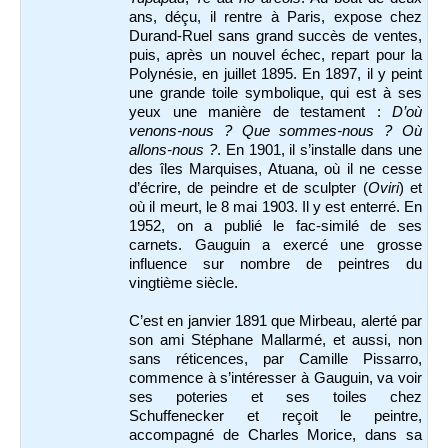
ans, déçu, il rentre à Paris, expose chez
Durand-Ruel sans grand succès de ventes,
puis, après un nouvel échec, repart pour la
Polynésie, en juillet 1895. En 1897, il y peint
une grande toile symbolique, qui est à ses
yeux une manière de testament :
D’où
venons-nous ? Que sommes-nous ? Où
allons-nous ?
. En 1901, il s’installe dans une
des îles Marquises, Atuana, où il ne cesse
d’écrire, de peindre et de sculpter (
Oviri
) et
où il meurt, le 8 mai 1903. Il y est enterré. En
1952, on a publié le fac-similé de ses
carnets. Gauguin a exercé une grosse
influence sur nombre de peintres du
vingtième siècle.
C’est en janvier 1891 que Mirbeau, alerté par
son ami Stéphane Mallarmé, et aussi, non
sans réticences, par Camille Pissarro,
commence à s’intéresser à Gauguin, va voir
ses poteries et ses toiles chez
Schuffenecker et reçoit le peintre,
accompagné de Charles Morice, dans sa