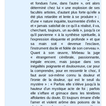
et fondues l'une, dans l'autre », ont alors
déterminé chez lui « une explosion de ses
facultés artistes, d'autant plus forte qu'elle a
été plus retardée et lente à se produire » ;
d’une « nature inquiète, tourmentée d'infini »,
et « jamais satisfait de ce qu'il a réalisé, il va,
cherchant, toujours, un au-delà », jusqu’à ce
qu’il parvienne « à la synthèse spirituelle, à
l'expression éloquente et profonde » et que
sa main soit « devenue l'esclave,
l'instrument docile et fidèle de son cerveau ».
Quant à son œuvre, Mirbeau la juge
« étrangement cérébrale, passionnante,
inégale encore, mais jusque dans ses
inégalités poignante et douloureuse, car pour
la comprendre, pour en ressentir le choc, il
faut avoir soi-même connu la douleur et
l'ironie de la douleur, qui est le seuil du
mystère » : « Parfois elle s'élève jusqu'à la
hauteur d'un mystique acte de foi ; parfois
elle s'effare et grimace dans les ténèbres
affolantes du doute. Et toujours émane d’elle
l'amer et violent arôme des poisons de la