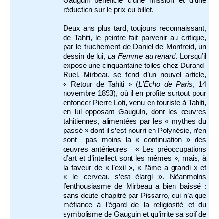
Gauguin bénéficie d’une mission et d’une
réduction sur le prix du billet.
Deux ans plus tard, toujours reconnaissant,
de Tahiti, le peintre fait parvenir au critique,
par le truchement de Daniel de Monfreid, un
dessin de lui,
La Femme au renard
. Lorsqu’il
expose une cinquantaine toiles chez Durand-
Ruel, Mirbeau se fend d’un nouvel article,
« Retour de Tahiti » (
L'Écho de Paris
, 14
novembre 1893), où il en profite surtout pour
enfoncer Pierre Loti, venu en touriste à Tahiti,
en lui opposant Gauguin, dont les œuvres
tahitiennes, alimentées par les « mythes du
passé » dont il s’est nourri en Polynésie, n’en
sont pas moins la « continuation » des
œuvres antérieures : « Les préoccupations
d’art et d’intellect sont les mêmes », mais, à
la faveur de « l’exil », « l’âme a grandi » et
« le cerveau s’est élargi ». Néanmoins
l’enthousiasme de Mirbeau a bien baissé :
sans doute chapitré par Pissarro, qui n’a que
méfiance à l’égard de la religiosité et du
symbolisme de Gauguin et qu’irrite sa soif de