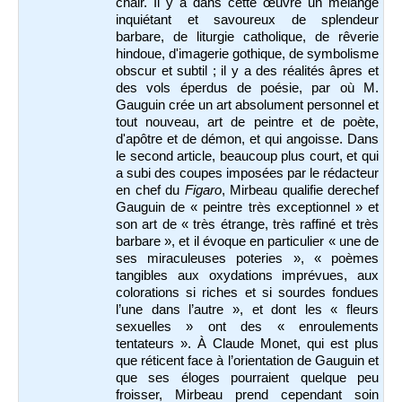
chair. Il y a dans cette œuvre un mélange
inquiétant et savoureux de splendeur
barbare, de liturgie catholique, de rêverie
hindoue, d'imagerie gothique, de symbolisme
obscur et subtil ; il y a des réalités âpres et
des vols éperdus de poésie, par où M.
Gauguin crée un art absolument personnel et
tout nouveau, art de peintre et de poète,
d'apôtre et de démon, et qui angoisse. Dans
le second article, beaucoup plus court, et qui
a subi des coupes imposées par le rédacteur
en chef du
Figaro
, Mirbeau qualifie derechef
Gauguin de « peintre très exceptionnel » et
son art de « très étrange, très raffiné et très
barbare », et il évoque en particulier « une de
ses miraculeuses poteries », « poèmes
tangibles aux oxydations imprévues, aux
colorations si riches et si sourdes fondues
l’une dans l’autre », et dont les « fleurs
sexuelles » ont des « enroulements
tentateurs ». À Claude Monet, qui est plus
que réticent face à l’orientation de Gauguin et
que ses éloges pourraient quelque peu
froisser, Mirbeau prend cependant soin