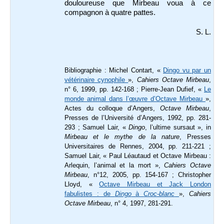
douloureuse que Mirbeau voua à ce
compagnon à quatre pattes.
S. L.
Bibliographie : Michel Contart, «
Dingo vu par un
vétérinaire cynophile
»,
Cahiers Octave Mirbeau
,
n° 6, 1999, pp. 142-168 ; Pierre-Jean Dufief, «
Le
monde animal dans l’œuvre d’Octave Mirbeau
»,
Actes du colloque d’Angers,
Octave Mirbeau
,
Presses de l’Université d’Angers, 1992, pp. 281-
293 ; Samuel Lair, «
Dingo
, l’ultime sursaut », in
Mirbeau et le mythe de la nature
, Presses
Universitaires de Rennes, 2004, pp. 211-221 ;
Samuel Lair, « Paul Léautaud et Octave Mirbeau :
Arlequin, l’animal et la mort »,
Cahiers Octave
Mirbeau
, n°12, 2005, pp. 154-167 ; Christopher
Lloyd, «
Octave Mirbeau et Jack London
fabulistes : de
Dingo
à
Croc-blanc
»,
Cahiers
Octave Mirbeau
, n° 4, 1997, 281-291.