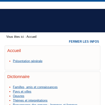
Vous êtes ici :
Accueil
FERMER LES INFOS
Accueil
Présentation générale
Dictionnaire
Familles, amis et connaissances
Pays et villes
Oeuvres
Thèmes et interprétations
Personnages des romans : hommes et femmes