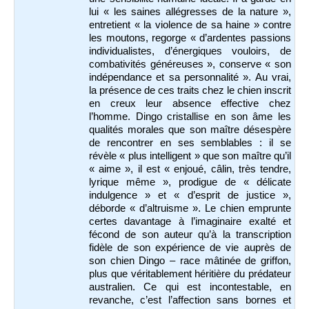
lui « les saines allégresses de la nature »,
entretient « la violence de sa haine » contre
les moutons, regorge « d’ardentes passions
individualistes, d’énergiques vouloirs, de
combativités généreuses », conserve « son
indépendance et sa personnalité ». Au vrai,
la présence de ces traits chez le chien inscrit
en creux leur absence effective chez
l’homme. Dingo cristallise en son âme les
qualités morales que son maître désespère
de rencontrer en ses semblables : il se
révèle « plus intelligent » que son maître qu’il
« aime », il est « enjoué, câlin, très tendre,
lyrique même », prodigue de « délicate
indulgence » et « d’esprit de justice »,
déborde « d’altruisme ». Le chien emprunte
certes davantage à l’imaginaire exalté et
fécond de son auteur qu’à la transcription
fidèle de son expérience de vie auprès de
son chien Dingo – race mâtinée de griffon,
plus que véritablement héritière du prédateur
australien. Ce qui est incontestable, en
revanche, c’est l’affection sans bornes et