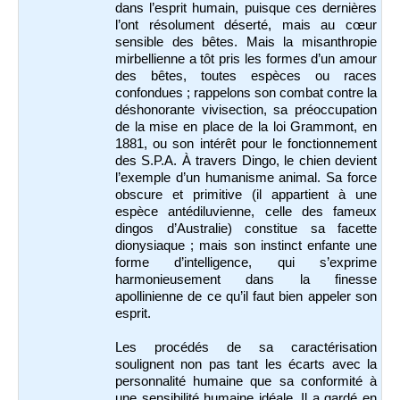
dans l’esprit humain, puisque ces dernières
l’ont résolument déserté, mais au cœur
sensible des bêtes. Mais la misanthropie
mirbellienne a tôt pris les formes d’un amour
des bêtes, toutes espèces ou races
confondues ; rappelons son combat contre la
déshonorante vivisection, sa préoccupation
de la mise en place de la loi Grammont, en
1881, ou son intérêt pour le fonctionnement
des S.P.A. À travers Dingo, le chien devient
l’exemple d’un humanisme animal. Sa force
obscure et primitive (il appartient à une
espèce antédiluvienne, celle des fameux
dingos d’Australie) constitue sa facette
dionysiaque ; mais son instinct enfante une
forme d’intelligence, qui s’exprime
harmonieusement dans la finesse
apollinienne de ce qu’il faut bien appeler son
esprit.
Les procédés de sa caractérisation
soulignent non pas tant les écarts avec la
personnalité humaine que sa conformité à
une sensibilité humaine idéale. Il a gardé en