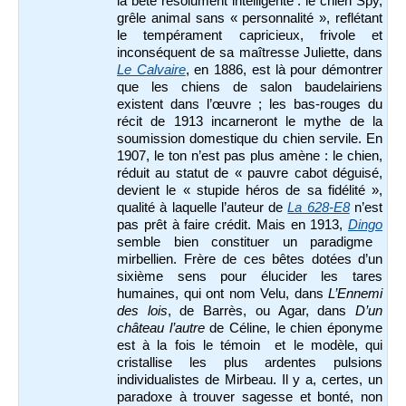
la bête résolument intelligente : le chien Spy,
grêle animal sans « personnalité », reflétant
le tempérament capricieux, frivole et
inconséquent de sa maîtresse Juliette, dans
Le Calvaire
, en 1886, est là pour démontrer
que les chiens de salon baudelairiens
existent dans l’œuvre ; les bas-rouges du
récit de 1913 incarneront le mythe de la
soumission domestique du chien servile. En
1907, le ton n’est pas plus amène : le chien,
réduit au statut de « pauvre cabot déguisé,
devient le « stupide héros de sa fidélité »,
qualité à laquelle l’auteur de
La 628-E8
n’est
pas prêt à faire crédit. Mais en 1913,
Dingo
semble bien constituer un paradigme
mirbellien. Frère de ces bêtes dotées d’un
sixième sens pour élucider les tares
humaines, qui ont nom Velu, dans
L’Ennemi
des lois
, de Barrès, ou Agar, dans
D’un
château l’autre
de Céline, le chien éponyme
est à la fois le témoin et le modèle, qui
cristallise les plus ardentes pulsions
individualistes de Mirbeau. Il y a, certes, un
paradoxe à trouver sagesse et bonté, non