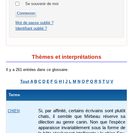
Se souvenir de moi
Mot de passe oublié ?
Identifiant oublié ?
Thèmes et interprétations
Il y a 261 entrées dans ce glossaire.
Tout
A
B
C
D
E
F
G
H
I
J
L
M
N
O
P
Q
R
S
T
U
V
Terme
Si, par affinité, certains écrivains sont plutôt
CHIEN
chats, il semble que Mirbeau réserve sa
dilection au genre canin. Non que l’espèce
apparaisse invariablement sous la forme de