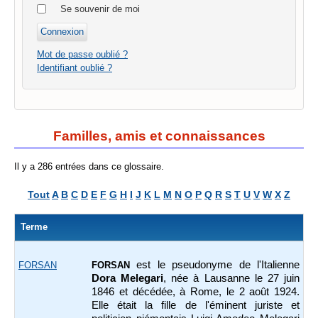
Se souvenir de moi
Mot de passe oublié ?
Identifiant oublié ?
Familles, amis et connaissances
Il y a 286 entrées dans ce glossaire.
Tout
A
B
C
D
E
F
G
H
I
J
K
L
M
N
O
P
Q
R
S
T
U
V
W
X
Z
Terme
est le pseudonyme de l'Italienne
FORSAN
FORSAN
Dora Melegari
, née à Lausanne le 27 juin
1846 et décédée, à Rome, le 2 août 1924.
Elle était la fille de l'éminent juriste et