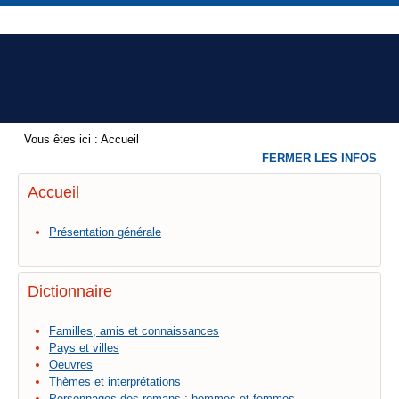
Vous êtes ici :
Accueil
FERMER LES INFOS
Accueil
Présentation générale
Dictionnaire
Familles, amis et connaissances
Pays et villes
Oeuvres
Thèmes et interprétations
Personnages des romans : hommes et femmes