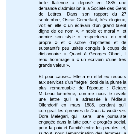
belle Italienne a déposé en 1885 une
demande d'admission à la Société des Gens
de Lettres. Dans son rapport du 27
septembre, Oscar Comettant, très élogieux,
voit en elle « un écrivain d'un grand talent
digne de ce nom », « noble et moral », et
admire son style « respectueux du mot
propre » et « sobre d'épithètes et de
substantifs peu usités conquis à coups de
dictionnaire ». Quant à Georges Ohnet, il
rend hommage à « un écrivain d'une très
grande valeur ».
Et pour cause... Elle a en effet eu recours
aux services d'un “nègre” doté de la plume la
plus remarquable de l'époque : Octave
Mirbeau lui-même, comme nous le révèle
une lettre qu’il a adressée à l’éditeur
Ollendorff en mars 1885, pendant qu’il
corrigeait les épreuves de
Dans la vieille rue
.
Dora Melegari, qui sera une journaliste
engagée dans la lutte pour le progrès social,
pour la paix et l'amitié entre les peuples, et,
surtout, pour l'émancipation des femmes, a