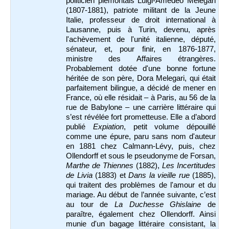
politicien piémontais Luigi-Amedeo Melegari
(1807-1881), patriote militant de la Jeune
Italie, professeur de droit international à
Lausanne, puis à Turin, devenu, après
l'achèvement de l'unité italienne, député,
sénateur, et, pour finir, en 1876-1877,
ministre des Affaires étrangères.
Probablement dotée d'une bonne fortune
héritée de son père, Dora Melegari, qui était
parfaitement bilingue, a décidé de mener en
France, où elle résidait – à Paris, au 56 de la
rue de Babylone – une carrière littéraire qui
s’est révélée fort prometteuse. Elle a d’abord
publié
Expiation
, petit volume dépouillé
comme une épure, paru sans nom d'auteur
en 1881 chez Calmann-Lévy, puis, chez
Ollendorff et sous le pseudonyme de Forsan,
Marthe de Thiennes
(1882),
Les Incertitudes
de Livia
(1883) et
Dans la vieille rue
(1885),
qui traitent des problèmes de l'amour et du
mariage. Au début de l’année suivante, c’est
au tour de
La Duchesse Ghislaine
de
paraître, également chez Ollendorff. Ainsi
munie d'un bagage littéraire consistant, la