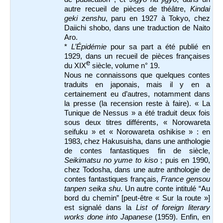
autre recueil de pièces de théâtre,
Kindai
geki zenshu
, paru en 1927 à Tokyo, chez
Daiichi shobo, dans une traduction de Naito
Aro.
*
L’Épidémie
pour sa part a été publié en
1
929, dans un recueil de pièces françaises
e
du XIX
siècle, volume n° 19.
Nous ne connaissons que quelques contes
traduits en japonais, mais il y en a
certainement eu d’autres, notamment dans
la presse (la recension reste à faire).
« La
Tunique de Nessus » a été traduit deux fois
sous deux titres différents, « Norowareta
seifuku » et « Norowareta oshikise » : en
1983, chez Hakusuisha, dans une anthologie
de contes fantastiques fin de siècle,
Seikimatsu no yume to kiso
; puis en 1990,
chez Todosha, dans une autre anthologie de
contes fantastiques français,
France gensou
tanpen seika shu
. Un autre conte intitulé “Au
bord du chemin” [peut-être « Sur la route »]
est signalé dans la
List of foreign literary
works done into Japanese
(1959). Enfin, en