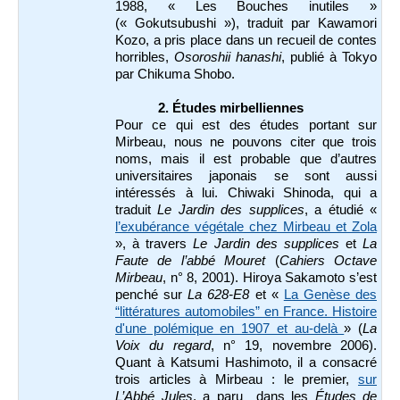
1988, « Les Bouches inutiles »
(« Gokutsubushi »), traduit par Kawamori
Kozo, a pris place dans un recueil de contes
horribles,
Osoroshii hanashi
, publié à Tokyo
par Chikuma Shobo.
2.
Études mirbelliennes
Pour ce qui est des études portant sur
Mirbeau, nous ne pouvons citer que trois
noms, mais il est probable que d’autres
universitaires japonais se sont aussi
intéressés à lui. Chiwaki Shinoda, qui a
traduit
Le Jardin des supplices
, a étudié
«
l’exubérance végétale chez Mirbeau et Zola
», à travers
Le Jardin des supplices
et
La
Faute de l’abbé Mouret
(
Cahiers Octave
Mirbeau
, n° 8, 2001).
Hiroya Sakamoto s’est
penché sur
La 628-E8
et «
La Genèse des
“littératures automobiles” en France. Histoire
d'une polémique en 1907 et au-delà
» (
La
Voix du regard
, n° 19, novembre 2006).
Quant à Katsumi Hashimoto, il a consacré
trois articles à Mirbeau : le premier,
sur
L’Abbé Jules
, a paru dans les
Études de