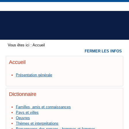
Vous êtes ici :
Accueil
FERMER LES INFOS
Accueil
Présentation générale
Dictionnaire
Familles, amis et connaissances
Pays et villes
Oeuvres
Thèmes et interprétations
Personnages des romans : hommes et femmes