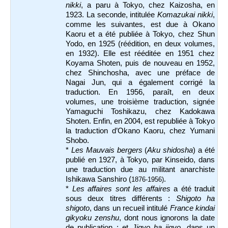
nikki
, a paru à Tokyo, chez Kaizosha, en
1923. La seconde, intitulée
Komazukai nikki
,
comme les suivantes, est due à Okano
Kaoru et a été publiée à Tokyo, chez Shun
Yodo, en 1925 (réédition, en deux volumes,
en 1932). Elle est rééditée en 1951 chez
Koyama Shoten, puis de nouveau en 1952,
chez Shinchosha, avec une préface de
Nagai Jun, qui a également corrigé la
traduction. En 1956, paraît, en deux
volumes, une troisième traduction, signée
Yamaguchi Toshikazu, chez Kadokawa
Shoten. Enfin, en 2004, est republiée à Tokyo
la traduction d’Okano Kaoru, chez Yumani
Shobo.
*
Les Mauvais bergers
(
Aku shidosha
) a été
publié en 1927, à Tokyo, par Kinseido, dans
une traduction due au militant anarchiste
Ishikawa Sanshiro (
.
1876-1956)
*
Les affaires sont les affaires
a été traduit
sous deux titres différents :
Shigoto ha
shigoto
, dans un recueil intitulé
France kindai
gikyoku zenshu
, dont nous ignorons la date
de publication ; et
Jigyo ha jigyo
, dans un