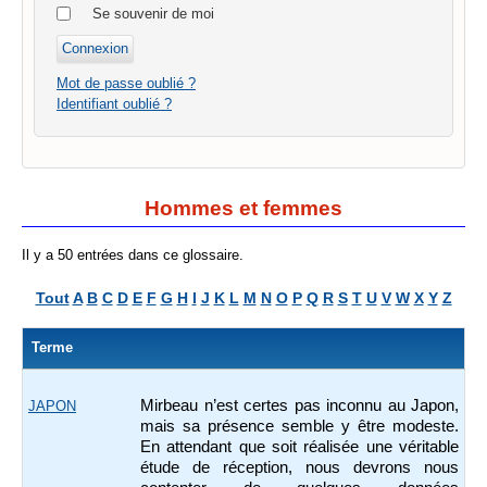
Se souvenir de moi
Mot de passe oublié ?
Identifiant oublié ?
Hommes et femmes
Il y a 50 entrées dans ce glossaire.
Tout
A
B
C
D
E
F
G
H
I
J
K
L
M
N
O
P
Q
R
S
T
U
V
W
X
Y
Z
Terme
Mirbeau n’est certes pas inconnu au Japon,
JAPON
mais sa présence semble y être modeste.
En attendant que soit réalisée une véritable
étude de réception, nous devrons nous