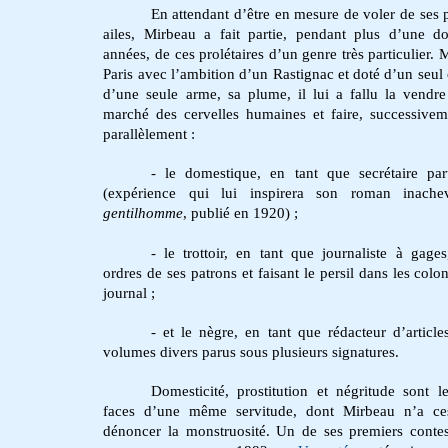
En attendant d’être en mesure de voler de ses 
ailes, Mirbeau a fait partie, pendant plus d’une d
années, de ces prolétaires d’un genre très particulier. 
Paris avec l’ambition d’un Rastignac et doté d’un seul o
d’une seule arme, sa plume, il lui a fallu la vendre
marché des cervelles humaines et faire, successive
parallèlement :
- le domestique, en tant que secrétaire part
(expérience qui lui inspirera son roman inac
gentilhomme
, publié en 1920) ;
- le trottoir, en tant que journaliste à gag
ordres de ses patrons et faisant le persil dans les colo
journal ;
- et le nègre, en tant que rédacteur d’article
volumes divers parus sous plusieurs signatures.
Domesticité, prostitution et négritude sont le
faces d’une même servitude, dont Mirbeau n’a ce
dénoncer la monstruosité.
Un de ses premiers conte