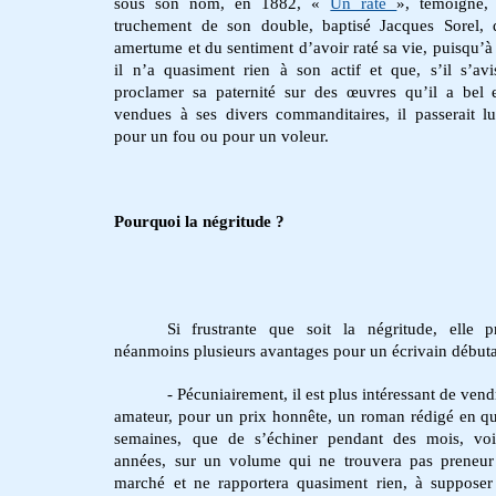
sous son nom, en 1882, «
Un raté
», témoigne,
truchement de son double, baptisé Jacques Sorel,
amertume et du sentiment d’avoir raté sa vie, puisqu’à
il n’a quasiment rien à son actif et que, s’il s’avi
proclamer sa paternité sur des œuvres qu’il a bel 
vendues à ses divers commanditaires, il passerait lu
pour un fou ou pour un voleur.
Pourquoi la négritude ?
Si frustrante que soit la négritude, elle p
néanmoins plusieurs avantages pour un écrivain débuta
- Pécuniairement, il est plus intéressant de vend
amateur, pour un prix honnête, un roman rédigé en q
semaines, que de s’échiner pendant des mois, voi
années, sur un volume qui ne trouvera pas preneur
marché et ne rapportera quasiment rien, à suppos