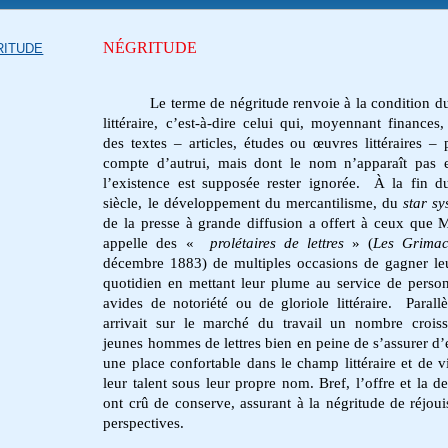
NÉGRITUDE
RITUDE
Le terme de négritude renvoie à la condition d
littéraire, c’est-à-dire celui qui, moyennant finances,
des textes – articles, études ou œuvres littéraires – 
compte d’autrui, mais dont le nom n’apparaît pas 
l’existence est supposée rester ignorée. À la fin 
siècle, le développement du mercantilisme, du
star sy
de la presse à grande diffusion a offert à ceux que 
appelle des «
prolétaires de lettres
» (
Les Grimac
décembre 1883) de multiples occasions de gagner le
quotidien en mettant leur plume au service de person
avides de notoriété ou de gloriole littéraire. Parall
arrivait sur le marché du travail un nombre crois
jeunes hommes de lettres bien en peine de s’assurer d
une place confortable dans le champ littéraire et de v
leur talent sous leur propre nom. Bref, l’offre et la 
ont crû de conserve, assurant à la négritude de réjoui
perspectives.