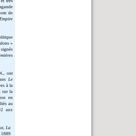
et très
agande
 nom de
’Empire
litique
Salons »
 signés
emières
., ont
dans
Le
es à la
 sur la
ion en
diés au
992 aux
our,
La
n 1889