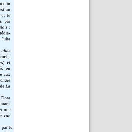
action
est un
 et le
es par
lois
:
édie-
 Julia
,
alias
cueils
es
) et
és en
ne aux
chale
de
La
Dora
romans
et mis
le rue
 par le