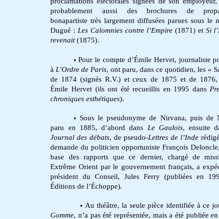
proclamations électorales signées de son employeur, 
probablement aussi des brochures de prop
bonapartiste très largement diffusées parues sous le
Dugué :
Les Calomnies contre l’Empire
(1871) et
Si l
revenait
(1875).
Pour le compte d’Émile Hervet, journaliste po
•
à
L’Ordre de Paris
, ont paru, dans ce quotidien, les « 
de 1874 (signés R.V.) et ceux de 1875 et de 1876,
Émile Hervet (ils ont été recueillis en 1995 dans
Pr
chroniques esthétiques
).
Sous le pseudonyme de Nirvana, puis de N
•
paru en 1885, d’abord dans
Le Gaulois
, ensuite 
Journal des débats
, de pseudo-
Lettres de l’Inde
rédigé
demande du politicien opportuniste François Deloncle,
base des rapports que ce dernier, chargé de miss
Extrême Orient par le gouvernement français, a expé
président du Conseil, Jules Ferry (publiées en 1
Éditions de l’Échoppe).
Au théâtre, la seule pièce identifiée à ce j
•
Gomme
, n’a pas été représentée, mais a été publiée e