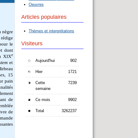
Oeuvres
Articles populaires
Thèmes et interprétations
u nègre
 rédige
Visiteurs
pour le
et dont
e
du XIX
Aujourd'hui
902
stem
et
Mirbeau
Hier
1721
es
, 15
ur pain
Cette
7239
nalités
semaine
èlement
sant de
Ce mois
9902
’emblée
Total
3262237
ivre de
demande
ssantes