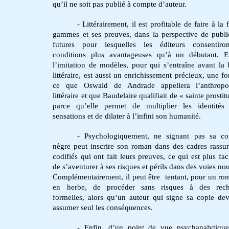
qu’il ne soit pas publié à compte d’auteur.
- Littérairement, il est profitable de faire à la 
gammes et ses preuves, dans la perspective de publi
futures pour lesquelles les éditeurs consentiro
conditions plus avantageuses qu’à un débutant. E
l’imitation de modèles, pour qui s’entraîne avant la b
littéraire, est aussi un enrichissement précieux, une f
ce que Oswald de Andrade appellera l’anthropo
littéraire et que Baudelaire qualifiait de « sainte prostit
parce qu’elle permet de multiplier les identités
sensations et de dilater à l’infini son humanité.
- Psychologiquement, ne signant pas sa cop
nègre peut inscrire son roman dans des cadres rassur
codifiés qui ont fait leurs preuves, ce qui est plus fac
de s’aventurer à ses risques et périls dans des voies no
Complémentairement, il peut être tentant, pour un ro
en herbe, de procéder sans risques à des rech
formelles, alors qu’un auteur qui signe sa copie dev
assumer seul les conséquences.
- Enfin, d’un point de vue psychanalytique