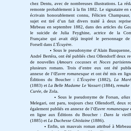
chez Dentu, avec de nombreuses illustrations. La réd
remonte probablement à la fin 1882. Le signataire en 
écrivain honorablement connu, Félicien Champsaur,
sujet est tiré d’un fait divers traité à deux repris
Mirbeau en septembre 1882, dans des articles du
Gau
le suicide de Julia Feyghine, actrice de la Com
Française qui avait déjà inspiré le personnage de
Forsell dans
L’Écuyère
.
Sous le pseudonyme d’Alain Bauquenne
•
André Bertéra, ont été publiés chez Ollendorff deux re
de nouvelles (
Amours cocasses
et
Noces parisienn
plusieurs romans. Trois d’entre eux ont été publi
annexe de l’
Œuvre romanesque
et ont été mis en lig
Éditions du Boucher :
L’Écuyère
(1882),
La Maré
(1883) et
La Belle Madame Le Vassart
(1884),
remake
Curée
, de Zola.
Sous le pseudonyme de Forsan,
alias
•
Melegari, ont paru, toujours chez Ollendorff, deux 
également publiés en annexe de l’
Œuvre romanesque
en ligne aux Éditions du Boucher :
Dans la vieil
(1885) et
La Duchesse Ghislaine
(1886).
Enfin, un mauvais roman attribué à Mirbeau
•