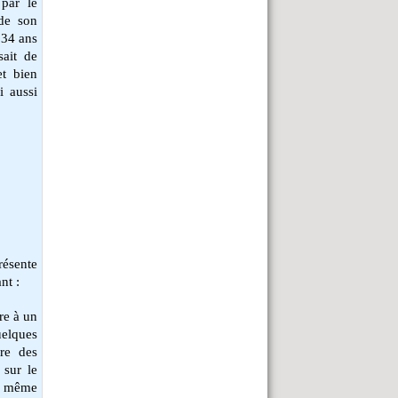
 par le
 de son
 34 ans
sait de
et bien
i aussi
résente
nt :
re à un
uelques
re des
 sur le
er même