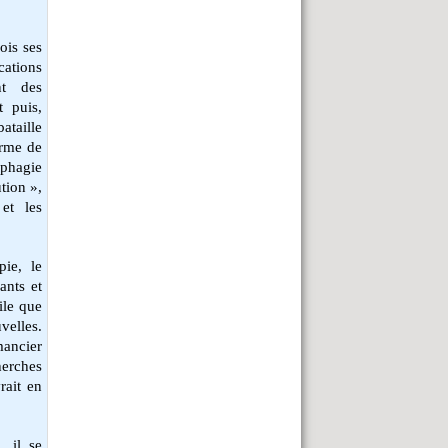
fois ses
cations
nt des
t puis,
ataille
orme de
phagie
ution »,
 et les
ie, le
ants et
ile que
uvelles.
mancier
erches
rait en
, il se