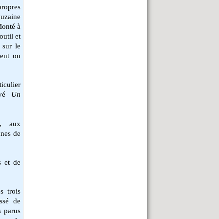
propres
ouzaine
Monté à
util et
 sur le
ment ou
iculier
hevé
Un
es, aux
nnes de
s et de
s trois
ssé de
s parus