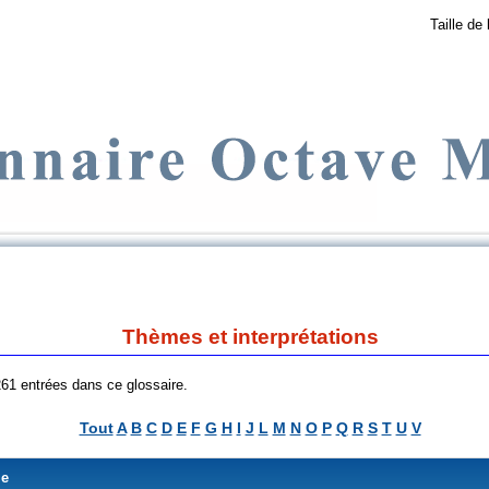
Taille de 
Thèmes et interprétations
 261 entrées dans ce glossaire.
Tout
A
B
C
D
E
F
G
H
I
J
L
M
N
O
P
Q
R
S
T
U
V
me