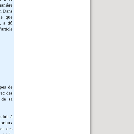
manière
r. Dans
que que
e, a dû
article
pes de
vec des
é de sa
oduit à
toriaux
 et des