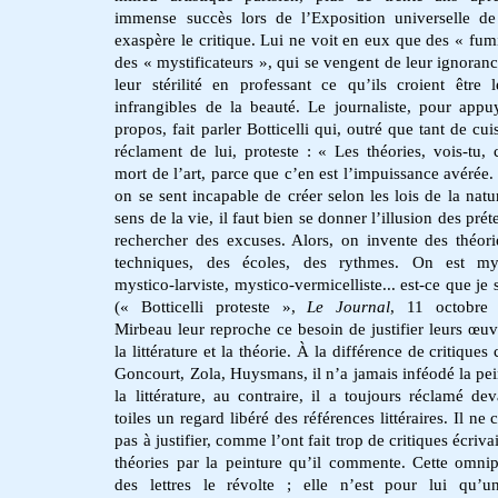
immense succès lors de l’Exposition universelle d
exaspère le critique. Lui ne voit en eux que des « fumi
des « mystificateurs », qui se vengent de leur ignoranc
leur stérilité en professant ce qu’ils croient être l
infrangibles de la beauté. Le journaliste, pour appu
propos, fait parler Botticelli qui, outré que tant de cui
réclament de lui, proteste : « Les théories, vois-tu, c
mort de l’art, parce que c’en est l’impuissance avérée
on se sent incapable de créer selon les lois de la natur
sens de la vie, il faut bien se donner l’illusion des prét
rechercher des excuses. Alors, on invente des théori
techniques, des écoles, des rythmes. On est mys
mystico-larviste, mystico-vermicelliste... est-ce que je 
(« Botticelli proteste »,
Le Journal
, 11 octobre 
Mirbeau leur reproche ce besoin de justifier leurs œuv
la littérature et la théorie. À la différence de critiqu
Goncourt, Zola, Huysmans, il n’a jamais inféodé la pei
la littérature, au contraire, il a toujours réclamé dev
toiles un regard libéré des références littéraires. Il ne
pas à justifier, comme l’ont fait trop de critiques écriva
théories par la peinture qu’il commente. Cette omni
des lettres le révolte ; elle n’est pour lui qu’