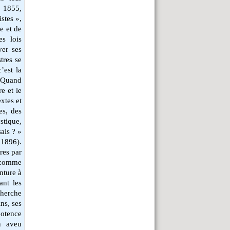
e 1855,
stes »,
e et de
es lois
yer ses
stres se
’est la
. Quand
e et le
extes et
es, des
tique,
sais ? »
1896).
res par
es comme
nture à
ant les
 cherche
ins, ses
potence
un aveu