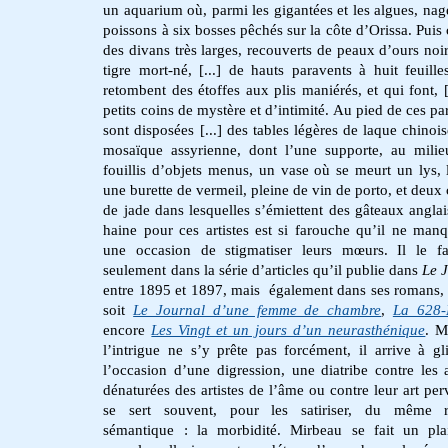
un aquarium où, parmi les gigantées et les algues, nag
poissons à six bosses pêchés sur la côte d’Orissa. Puis 
des divans très larges, recouverts de peaux d’ours noir
tigre mort-né, [...] de hauts paravents à huit feuille
retombent des étoffes aux plis maniérés, et qui font, [.
petits coins de mystère et d’intimité. Au pied de ces pa
sont disposées [...] des tables légères de laque chinois
mosaïque assyrienne, dont l’une supporte, au mili
fouillis d’objets menus, un vase où se meurt un lys, l
une burette de vermeil, pleine de vin de porto, et deux
de jade dans lesquelles s’émiettent des gâteaux anglai
haine pour ces artistes est si farouche qu’il ne man
une occasion de stigmatiser leurs mœurs. Il le f
seulement dans la série d’articles qu’il publie dans
Le 
entre 1895 et 1897, mais également dans ses romans,
soit
Le Journal d’une femme de chambre
,
La 628-
encore
Les Vingt et un jours d’un neurasthénique
. M
l’intrigue ne s’y prête pas forcément, il arrive à gli
l’occasion d’une digression, une diatribe contre les
dénaturées des artistes de l’âme ou contre leur art perv
se sert souvent, pour les satiriser, du même re
sémantique : la morbidité. Mirbeau se fait un pla