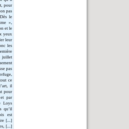
t, pour
non pas
 Dès le
’âme »,
n et le
ux yeux
er leur
onc les
remière
juillet
quement
sse pas
erfuge,
tout ce
art, il
nt pour
 et par
re Loys
s qu’il
is est
e [...]
s, [...]