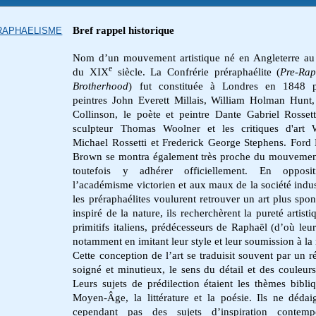
Bref rappel historique
RAPHAELISME
Nom d’un mouvement artistique né en Angleterre au
e
du XIX
siècle. La Confrérie préraphaélite (
Pre-Rap
Brotherhood
) fut constituée à Londres en 1848 p
peintres John Everett Millais, William Holman Hunt
Collinson,
le poète et peintre Dante Gabriel Rosse
sculpteur Thomas Woolner et les critiques d'art 
Michael Rossetti et Frederick George Stephens. For
Brown se montra également très proche du mouvemen
toutefois y adhérer officiellement. En opposi
l’académisme victorien et aux maux de la société indust
les préraphaélites voulurent retrouver un art plus spon
inspiré de la nature, ils recherchèrent la pureté artist
primitifs italiens, prédécesseurs de Raphaël
(d’où leur
notamment en imitant leur style et leur soumission à la 
Cette conception de l’art se traduisit souvent par un r
soigné et minutieux, le sens du détail et des couleurs
Leurs sujets de prédilection étaient les thèmes bibliq
Moyen-Âge, la littérature et la poésie. Ils ne dédai
cependant pas des sujets d’inspiration contempo