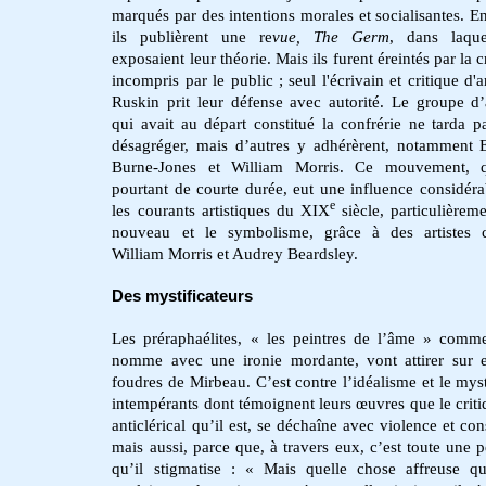
marqués par des intentions morales et socialisantes. E
ils publièrent une re
vue, The
Germ
, dans laque
exposaient leur théorie. Mais ils furent éreintés par la c
incompris par le public ; seul l'écrivain et critique d'
Ruskin prit leur défense avec autorité. Le groupe d’a
qui avait au départ constitué la confrérie ne tarda p
désagréger, mais d’autres y adhérèrent, notamment
Burne-Jones et William Morris. Ce mouvement, q
pourtant de courte durée, eut une influence considéra
e
les courants artistiques du XIX
siècle, particulièreme
nouveau et le symbolisme, grâce à des artistes
William Morris et Audrey Beardsley.
Des mystificateurs
Les préraphaélites, « les peintres de l’âme » comme
nomme avec une ironie mordante, vont attirer sur 
foudres de Mirbeau. C’est contre l’idéalisme et le mys
intempérants dont témoignent leurs œuvres que le criti
anticlérical qu’il est, se déchaîne avec violence et con
mais aussi, parce que, à travers eux, c’est toute une p
qu’il stigmatise : « Mais quelle chose affreuse qu