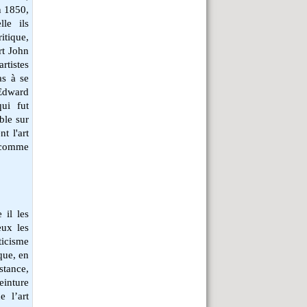
n 1850,
lle ils
ritique,
art John
rtistes
as à se
 Edward
ui fut
ble sur
nt l'art
 comme
 il les
eux les
ticisme
que, en
stance,
einture
e l’art