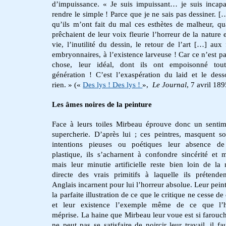
d’impuissance. « Je suis impuissant… je suis incap
rendre le simple ! Parce que je ne sais pas dessiner. [
qu’ils m’ont fait du mal ces esthètes de malheur, qu
prêchaient de leur voix fleurie l’horreur de la nature e
vie, l’inutilité du dessin, le retour de l’art […] aux
embryonnaires, à l’existence larveuse ! Car ce n’est pa
chose, leur idéal, dont ils ont empoisonné tou
génération ! C’est l’exaspération du laid et le des
rien. » («
Des lys ! Des lys !
»,
Le Journal
, 7 avril 189
Les âmes noires de la peinture
Face à leurs toiles Mirbeau éprouve donc un senti
supercherie. D’après lui ; ces peintres, masquent s
intentions pieuses ou poétiques leur absence de
plastique, ils s’acharnent à confondre sincérité et m
mais leur minutie artificielle reste bien loin de la 
directe des vrais primitifs à laquelle ils prétende
Anglais incarnent pour lui l’horreur absolue. Leur peint
la parfaite illustration de ce que le critique ne cesse de
et leur existence l’exemple même de ce que l
méprise. La haine que Mirbeau leur voue est si farouch
ne peut pas se satisfaire de noircir leur travail, il fa