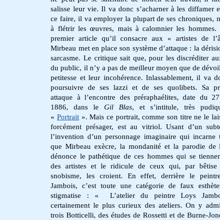
salisse leur vie. Il va donc s’acharner à les diffamer e
ce faire, il va employer la plupart de ses chroniques, 
à flétrir les œuvres, mais à calomnier les hommes.
premier article qu’il consacre aux « artistes de l
Mirbeau met en place son système d’attaque : la dérisio
sarcasme. Le critique sait que, pour les discréditer a
du public, il n’y a pas de meilleur moyen que de dévoil
petitesse et leur incohérence. Inlassablement, il va d
poursuivre de ses lazzi et de ses quolibets. Sa p
attaque à l’encontre des préraphaélites, date du 27 
1886, dans le
Gil Blas
, et s’intitule, très pudi
«
Portrait
». Mais ce portrait, comme son titre ne le lai
forcément présager, est au vitriol. Usant d’un subt
l’invention d’un personnage imaginaire qui incarne 
que Mirbeau exècre, la mondanité et la parodie de l’
dénonce le pathétique de ces hommes qui se tienne
des artistes et le ridicule de ceux qui, par bêtise
snobisme, les croient. En effet, derrière le peint
Jambois, c’est toute une catégorie de faux esthète
stigmatise : « L’atelier du peintre Loys Jambo
certainement le plus curieux des ateliers. On y admir
trois Botticelli, des études de Rossetti et de Burne-Jone