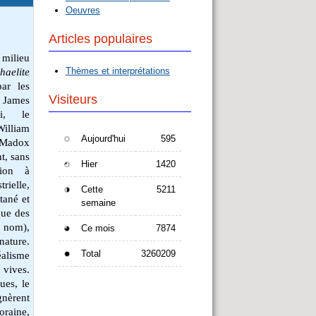
Oeuvres
Articles populaires
 milieu
Thèmes et interprétations
haelite
ar les
Visiteurs
, James
tti, le
William
Aujourd'hui
595
d Madox
t, sans
Hier
1420
tion à
rielle,
Cette
5211
tané et
semaine
ique des
nom),
Ce mois
7874
nature.
Total
3260209
éalisme
 vives.
ues, le
gnèrent
raine,