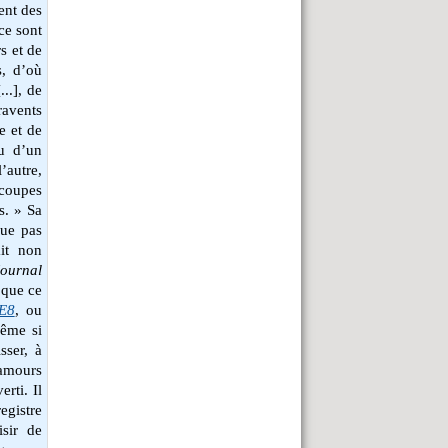
ent des
ce sont
s et de
s, d’où
..], de
ravents
e et de
eu d’un
’autre,
 coupes
s. » Sa
que pas
ait non
Journal
 que ce
E8
, ou
ême si
sser, à
 amours
erti. Il
gistre
isir de