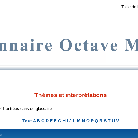
Taille de 
Thèmes et interprétations
 261 entrées dans ce glossaire.
Tout
A
B
C
D
E
F
G
H
I
J
L
M
N
O
P
Q
R
S
T
U
V
me