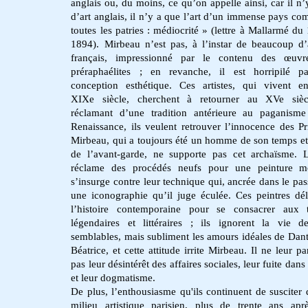
anglais ou, du moins, ce qu’on appelle ainsi, car il n’
d’art anglais, il n’y a que l’art d’un immense pays c
toutes les patries : médiocrité » (lettre à Mallarmé du
1894). Mirbeau n’est pas, à l’instar de beaucoup d’a
français, impressionné par le contenu des œuvr
préraphaélites ; en revanche, il est horripilé p
conception esthétique. Ces artistes, qui vivent e
XIXe siècle, cherchent à retourner au XVe sièc
réclamant d’une tradition antérieure au paganism
Renaissance, ils veulent retrouver l’innocence des Pri
Mirbeau, qui a toujours été un homme de son temps 
de l’avant-garde, ne supporte pas cet archaïsme. 
réclame des procédés neufs pour une peinture m
s’insurge contre leur technique qui, ancrée dans le pass
une iconographie qu’il juge éculée. Ces peintres dél
l’histoire contemporaine pour se consacrer aux 
légendaires et littéraires ; ils ignorent la vie d
semblables, mais subliment les amours idéales de Dant
Béatrice, et cette attitude irrite Mirbeau. Il ne leur p
pas leur désintérêt des affaires sociales, leur fuite dans
et leur dogmatisme.
De plus, l’enthousiasme qu'ils continuent de susciter 
milieu artistique parisien, plus de trente ans apr