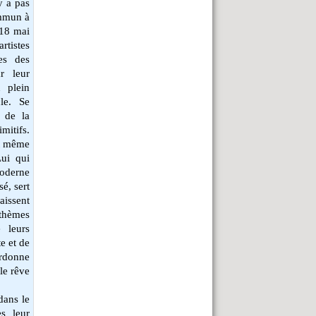
y a pas
ommun à
 18 mai
rtistes
es des
ar leur
n plein
le. Se
e de la
mitifs.
et même
Lui qui
oderne
é, sert
aissent
thèmes
e leurs
e et de
ardonne
 le rêve
dans le
ès leur