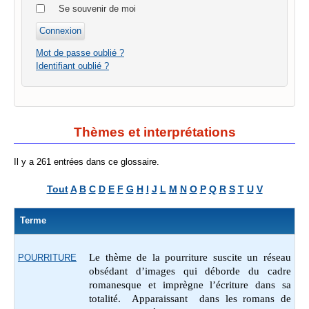
Se souvenir de moi
Mot de passe oublié ?
Identifiant oublié ?
Thèmes et interprétations
Il y a 261 entrées dans ce glossaire.
Tout
A
B
C
D
E
F
G
H
I
J
L
M
N
O
P
Q
R
S
T
U
V
Terme
Le thème de la pourriture suscite un réseau
POURRITURE
obsédant d’images qui déborde du cadre
romanesque et imprègne l’écriture dans sa
totalité. Apparaissant dans les romans de