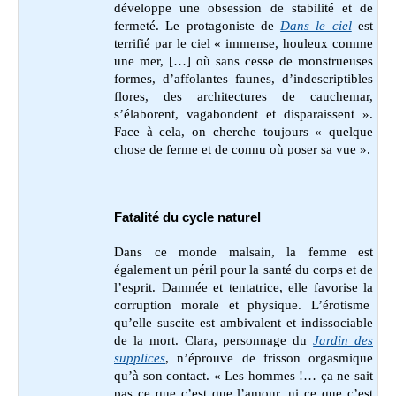
développe une obsession de stabilité et de
fermeté. Le protagoniste de
Dans le ciel
est
terrifié par le ciel « immense, houleux comme
une mer, […] où sans cesse de monstrueuses
formes, d’affolantes faunes, d’indescriptibles
flores, des architectures de cauchemar,
s’élaborent, vagabondent et disparaissent ».
Face à cela, on cherche toujours « quelque
chose de ferme et de connu où poser sa vue ».
Fatalité du cycle naturel
Dans ce monde malsain, la femme est
également un péril pour la santé du corps et de
l’esprit. Damnée et tentatrice, elle favorise la
corruption morale et physique. L’érotisme
qu’elle suscite est ambivalent et indissociable
de la mort. Clara, personnage du
Jardin des
supplices
, n’éprouve de frisson orgasmique
qu’à son contact. « Les hommes !… ça ne sait
pas ce que c’est que l’amour, ni ce que c’est