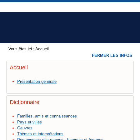
Vous êtes ici :
Accueil
FERMER LES INFOS
Accueil
Présentation générale
Dictionnaire
Familles, amis et connaissances
Pays et villes
Oeuvres
Thèmes et interprétations
Personnages des romans : hommes et femmes