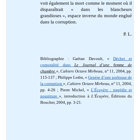
voit également la mort comme le moment où il
disparaîtrait « dans les blancheurs
grandioses », espace inverse du monde englué
dans la corruption.
P. L.
Bibliographie : Gaétan Davoult,
«
Déchet et
corporalité dans
Le Journal d’une femme de
chambre
»,
Cahiers Octave Mirbeau
, n° 11, 2004, pp.
115-137 ;
Philippe Ledru, «
Genèse d’une poétique de
la corruption
»,
Cahiers Octave Mirbeau
, n° 11, 2004,
pp. 4-26 ; Pierre Michel, «
L’Écuyère
: tragédie et
pourriture
», introduction à
L’Écuyère
, Éditions du
Boucher, 2004, pp. 3-21.