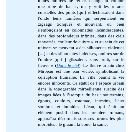
toutes moirées de reflets changeant comme
une robe de bal », on y voit les « arcs
constellés des ponts [qui] réfléchissaient dans
l'onde leurs lumières qui serpentaient en
zigzags tronqués et mouvant, ou bien
s'enfonçaient en colonnades incandescentes,
dans des profondeurs infinies, dans des ciels
renversés, couleur de cuivre » et au sein de cet
univers se meuvent « des silhouettes violentes
[…] et des silhouettes indécises, ombres sur de
l'ombre [qui ] glissaient, sans bruit, sur le
fleuve » (
Dans le ciel
). Le fleuve urbain chez
Mirbeau est une eau viciée, symbolisant la
corruption humaine. La ville bannit la vie
encore innocente. Ce statut de l’espace urbain
dans la topographie mirbellienne suscite des
images liées à l’isotopie du bas : souterrains,
égouts, couloirs, estomac, intestins, lieux
sombres et humides. L’eau, qui était un
élément positif dans les premiers romans,
apparaîtra désormais sous ses formes les plus
morbides : le gluant, la boue, la sanie.