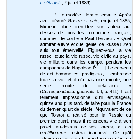
Le Gaulois
, 2 juillet 1886).
* Un modèle littéraire, ensuite. Après
avoir dévoré
Guerre et paix
, en juillet 1885,
Mirbeau place d’emblée son auteur au-
dessus de tous les romanciers français,
comme il le confie à Paul Hervieu : « Quel
admirable livre et quel génie, ce Russe ! J’en
suis tout émerveillé. Figurez-vous la vie
russe, toute la vie russe, vie civile au pays,
vie militaire dans les camps, pendant les
er
campagnes de Napoléon I
. [...] Le cerveau
de cet homme est prodigieux, il embrasse
toute la vie, et il n’a pas une minute, une
seule minute de défaillance »
(
Correspondance générale
, t. I, p. 411). Il est
tellement impressionné qu’il envisagera,
quinze ans plus tard, de faire pour la France
du dernier quart de siècle, l’équivalent de ce
que Tolstoï a réalisé pour la Russie du
premier quart, mais il renoncera vite à son
projet, au-dessus de ses forces, et
Un
gentilhomme
restera inachevé. Ce qu’il
admire le plus, chez le grand Russe, c’est sa