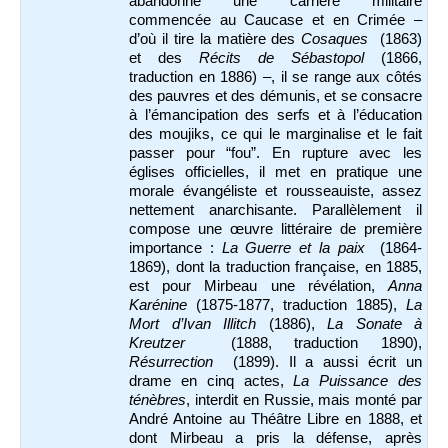
abandonne une carrière militaire
commencée au Caucase et en Crimée –
d’où il tire la matière des
Cosaques
(1863)
et des
Récits de Sébastopol
(1866,
traduction en 1886) –, il se range aux côtés
des pauvres et des démunis, et se consacre
à l’émancipation des serfs et à l’éducation
des moujiks, ce qui le marginalise et le fait
passer pour “fou”. En rupture avec les
églises officielles, il met en pratique une
morale évangéliste et rousseauiste, assez
nettement anarchisante. Parallèlement il
compose une œuvre littéraire de première
importance :
La Guerre et la paix
(1864-
1869), dont la traduction française, en 1885,
est pour Mirbeau une révélation,
Anna
Karénine
(1875-1877, traduction 1885),
La
Mort d’Ivan Illitch
(1886),
La Sonate à
Kreutzer
(1888, traduction 1890),
Résurrection
(1899). Il a aussi écrit un
drame en cinq actes,
La Puissance des
ténèbres
, interdit en Russie, mais monté par
André Antoine au Théâtre Libre en 1888, et
dont Mirbeau a pris la défense, après