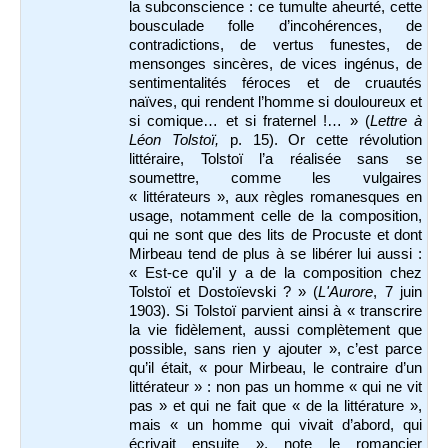
la subconscience : ce tumulte aheurté, cette
bousculade folle d’incohérences, de
contradictions, de vertus funestes, de
mensonges sincères, de vices ingénus, de
sentimentalités féroces et de cruautés
naïves, qui rendent l’homme si douloureux et
si comique… et si fraternel !… » (
Lettre à
Léon Tolstoï,
p. 15). Or cette révolution
littéraire, Tolstoï l’a réalisée sans se
soumettre, comme les vulgaires
« littérateurs », aux règles romanesques en
usage, notamment celle de la composition,
qui ne sont que des lits de Procuste et dont
Mirbeau tend de plus à se libérer lui aussi :
« Est-ce qu'il y a de la composition chez
Tolstoï et Dostoïevski ? » (
L'Aurore
, 7 juin
1903). Si Tolstoï parvient ainsi à « transcrire
la vie fidèlement, aussi complètement que
possible, sans rien y ajouter », c’est parce
qu’il était, « pour Mirbeau, le contraire d’un
littérateur » : non pas un homme « qui ne vit
pas » et qui ne fait que « de la littérature »,
mais « un homme qui vivait d’abord, qui
écrivait ensuite », note le romancier