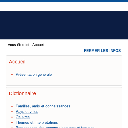
Vous êtes ici :
Accueil
FERMER LES INFOS
Accueil
Présentation générale
Dictionnaire
Familles, amis et connaissances
Pays et villes
Oeuvres
Thèmes et interprétations
Personnages des romans : hommes et femmes