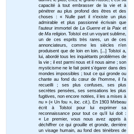
capacité à tout embrasser de la vie et à
pénétrer au plus profond des êtres et des
choses : « Nulle part il n’existe un plus
admirable et plus passionné écrivain que
l’auteur immortel de
La Guerre et la Paix
et
de
Ma religion
. Tolstoï est un voyant sublime,
un de ces esprits très rares, un de ces
annonciateurs, comme les siècles n’en
produisent que de loin en loin. [...] Tolstoï a,
lui, abordé tous les inquiétants problèmes de
la vie ; il est parmi nous et il nous aime ; son
mysticisme ne le fait point s'égarer dans des
mondes impossibles ; tout ce qui gronde ou
chante au fond du cœur de l’homme, il l’a
recueilli ; ses plus confuses, ses plus
secrètes pensées, ses sensations les plus
fugitives, non encore notées, il les a mises à
nu » (« Un fou »,
loc. cit
.). En 1903 Mirbeau
écrit à Tolstoï pour lui exprimer sa
reconnaissance pour tout ce qu’il lui doit :
« Le premier, vous nous avez appris à
déchiffrer ce qui grouille et gronde, derrière
un visage humain, au fond des ténèbres de