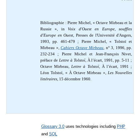
Bibliographie : Pierre Michel, « Octave Mirbeau et la
Russie », in
Voix d'Ouest en Europe, souffles
d'Europe en Ouest
, Presses de l'Université d'Angers,
1993, pp. 461-479 ; Pierre Michel, « Tolstoï et
Mirbeau »,
Cahiers Octave Mirbeau
, n° 3, 1996, pp.
232-234 ; Pierre Michel et Jean-François Nivet,
préface de
Lettre à Tolstoï
, À l’écart, 1991, pp. 5-11 ;
Octave Mirbeau,
Lettre à Tolstoï
, À l’écart, 1991 ;
Léon Tolstoï, « À Octave Mirbeau »,
Les Nouvelles
littéraires
, 15 décembre 1960.
Glossary 3.0
uses technologies including
PHP
and
SQL