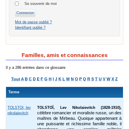
Se souvenir de moi
Mot de passe oublié ?
Identifiant oublié ?
Familles, amis et connaissances
Il y a 286 entrées dans ce glossaire.
Tout
A
B
C
D
E
F
G
H
I
J
K
L
M
N
O
P
Q
R
S
T
U
V
W
X
Z
Terme
TOLSTOI, lev
TOLSTOÏ, Lev Nikolaievitch (1828-1910),
célèbre romancier et moraliste russe, un des
nikolaievitch
maîtres de Mirbeau. Quoique appartenant à
une puissante et richissime famille noble, il