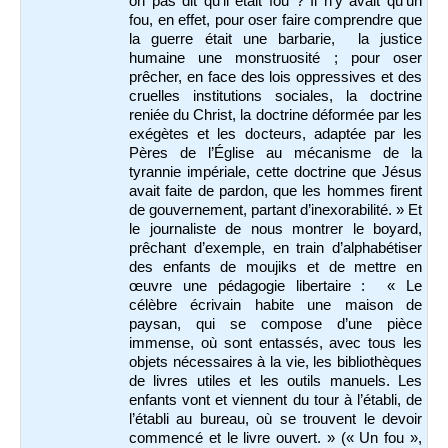
on pas dit qu’il était fou ? Il n’y avait qu’un
fou, en effet, pour oser faire comprendre que
la guerre était une barbarie, la justice
humaine une monstruosité ; pour oser
prêcher, en face des lois oppressives et des
cruelles institutions sociales, la doctrine
reniée du Christ, la doctrine déformée par les
exégètes et les docteurs, adaptée par les
Pères de l’Église au mécanisme de la
tyrannie impériale, cette doctrine que Jésus
avait faite de pardon, que les hommes firent
de gouvernement, partant d’inexorabilité. » Et
le journaliste de nous montrer le boyard,
prêchant d’exemple, en train d’alphabétiser
des enfants de moujiks et de mettre en
œuvre une pédagogie libertaire : « Le
célèbre écrivain habite une maison de
paysan, qui se compose d’une pièce
immense, où sont entassés, avec tous les
objets nécessaires à la vie, les bibliothèques
de livres utiles et les outils manuels. Les
enfants vont et viennent du tour à l’établi, de
l’établi au bureau, où se trouvent le devoir
commencé et le livre ouvert. » (« Un fou »,