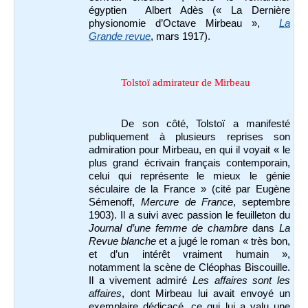
égyptien Albert Adès (« La Dernière
physionomie d’Octave Mirbeau »,
La
Grande revue
, mars 1917).
Tolstoï admirateur de Mirbeau
De son côté, Tolstoï a manifesté
publiquement à plusieurs reprises son
admiration pour Mirbeau, en qui il voyait « le
plus grand écrivain français contemporain,
celui qui représente le mieux le génie
séculaire de la France » (cité par Eugène
Sémenoff,
Mercure de France
, septembre
1903). Il a suivi avec passion le feuilleton du
Journal d’une femme
de chambre
dans
La
Revue blanche
et a jugé le roman « très bon,
et d’un intérêt vraiment humain »,
notamment la scène de Cléophas Biscouille.
Il a vivement admiré
Les affaires sont les
affaires
, dont Mirbeau lui avait envoyé un
exemplaire dédicacé, ce qui lui a valu une