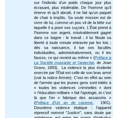
sur l'individu d'un poids chaque jour plus
écrasant, plus intolérable. De l'homme qu'il
énerve et qu'il abrutit, il ne fait qu'un paquet
de chair à impôts. Sa seule mission est de
vivre de lui, comme un pou vit de la bête sur
laquelle il a posé ses suçoirs. L'État prend à
l'homme son argent, misérablement gagné
dans ce bagne : le travail ; il lui filoute sa
liberté à toute minute entravée par les lois ;
dès sa naissance, il tue ses facultés
individuelles, administrativement, ou il les
fausse, ce qui revient au même » (
Préface à
La Société mourante et l'anarchie
,
de Jean
Grave, 1893). La violence la plus évidente
exercée par l’État est celle de son bras armé
(voir la notice Armée). C’est en effet au sein
de l’armée que les jeunes gens sont initiés à
« toutes les violences criminelles » dont
« l‘éducation militaire » fait l’apologie, et c’est
là que l’on « fabrique des assassins »
(
Préface d’
Un an de caserne
, 1901).
Deuxième violence étatique : l’appareil
répressif nommé “Justice”, sans doute par
antiphrase, est entre les mains d’individus