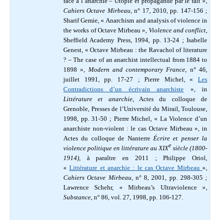
face à l’anarchie – Utopie et propagande par le fait »,
Cahiers Octave Mirbeau
, n° 17, 2010, pp. 147-156 ;
Sharif Gemie, « Anarchism and analysis of violence in
the works of Octave Mirbeau »,
Violence and conflict
,
Sheffield Academy Press, 1994, pp. 13-24 ; Isabelle
Genest, « Octave Mirbeau : the Ravachol of literature
? – The case of an anarchist intellectual from 1884 to
1898 »,
Modern and contemporary France
, n° 46,
juillet 1991, pp. 17-27 ; Pierre Michel, «
Les
Contradictions d’un écrivain anarchiste
», in
Littérature et anarchie
, Actes du colloque de
Grenoble, Presses de l’Université du Mirail, Toulouse,
1998, pp. 31-50 ; Pierre Michel, « La Violence d’un
anarchiste non-violent : le cas Octave Mirbeau », in
Actes du colloque de Nanterre
Écrire et penser la
e
violence politique en littérature au XIX
siècle (1800-
1914)
, à paraître en 2011 ; Philippe Oriol,
«
Littérature et anarchie : le cas Octave Mirbeau
»,
Cahiers Octave Mirbeau,
n° 8, 2001, pp. 298-305 ;
Lawrence Schehr, « Mirbeau’s Ultraviolence »,
Substance
, n° 86, vol. 27, 1998, pp. 106-127.