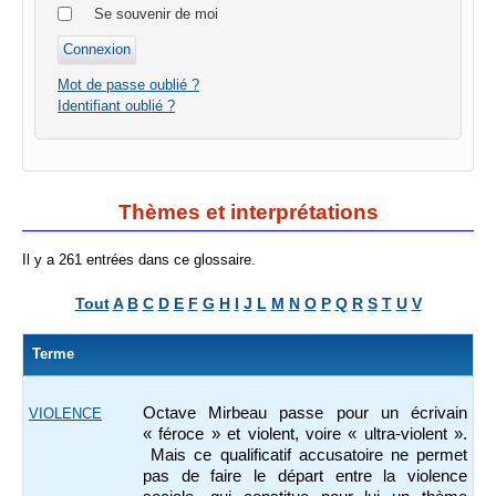
Se souvenir de moi
Mot de passe oublié ?
Identifiant oublié ?
Thèmes et interprétations
Il y a 261 entrées dans ce glossaire.
Tout
A
B
C
D
E
F
G
H
I
J
L
M
N
O
P
Q
R
S
T
U
V
Terme
Octave Mirbeau passe pour un écrivain
VIOLENCE
« féroce » et violent, voire « ultra-violent ».
Mais ce qualificatif accusatoire ne permet
pas de faire le départ entre la violence