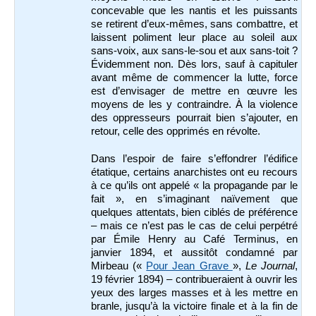
concevable que les nantis et les puissants
se retirent d’eux-mêmes, sans combattre, et
laissent poliment leur place au soleil aux
sans-voix, aux sans-le-sou et aux sans-toit ?
Évidemment non. Dès lors, sauf à capituler
avant même de commencer la lutte, force
est d’envisager de mettre en œuvre les
moyens de les y contraindre. À la violence
des oppresseurs pourrait bien s’ajouter, en
retour, celle des opprimés en révolte.
Dans l’espoir de faire s’effondrer l’édifice
étatique, certains anarchistes ont eu recours
à ce qu’ils ont appelé « la propagande par le
fait », en s’imaginant naïvement que
quelques attentats, bien ciblés de préférence
– mais ce n’est pas le cas de celui perpétré
par Émile Henry au Café Terminus, en
janvier 1894, et aussitôt condamné par
Mirbeau («
Pour Jean Grave
»,
Le Journal
,
19 février 1894) – contribueraient à ouvrir les
yeux des larges masses et à les mettre en
branle, jusqu’à la victoire finale et à la fin de