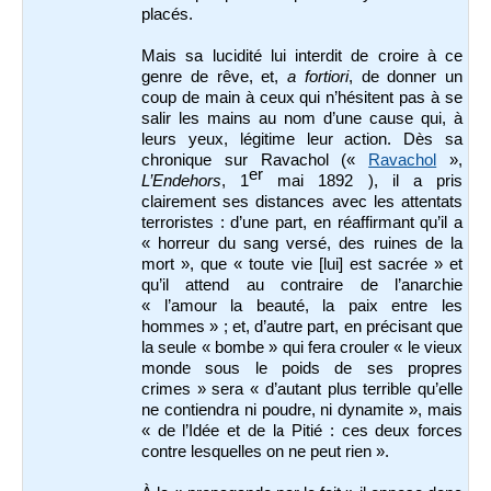
placés.
Mais sa lucidité lui interdit de croire à ce
genre de rêve, et,
a fortiori
, de donner un
coup de main à ceux qui n’hésitent pas à se
salir les mains au nom d’une cause qui, à
leurs yeux, légitime leur action. Dès sa
chronique sur Ravachol («
Ravachol
»,
er
L’Endehors
, 1
mai 1892 ), il a pris
clairement ses distances avec les attentats
terroristes : d’une part, en réaffirmant qu’il a
« horreur du sang versé, des ruines de la
mort », que « toute vie [lui] est sacrée » et
qu’il attend au contraire de l’anarchie
« l’amour la beauté, la paix entre les
hommes » ; et, d’autre part, en précisant que
la seule « bombe » qui fera crouler « le vieux
monde sous le poids de ses propres
crimes » sera « d’autant plus terrible qu’elle
ne contiendra ni poudre, ni dynamite », mais
« de l’Idée et de la Pitié : ces deux forces
contre lesquelles on ne peut rien ».