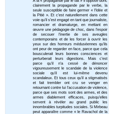
À la « propagande par le fait » il oppose donc
clairement la propagande par le verbe, la
seule susceptible de faire germer « l’Idée et
la Pitié ». Et c’est naturellement dans cette
voie qu’il s’est engagé en tant que journaliste,
romancier et dramaturge, en mettant en
œuvre une pédagogie de choc, dans l’espoir
de secouer l’inertie de ses aveugles
contemporains et de les forcer à ouvrir les
yeux sur des horreurs méduséennes qu’ils
ont peur de regarder en face, parce que cela
bousculerait leurs bonnes consciences et
perturberait leurs digestions. Mais c’est
parce qu’il n’a cessé de dénoncer
vigoureusement le scandale de la violence
sociale qu’il est lui-même devenu
scandaleux. Et tous ceux qu’il a stigmatisés
et fait trembler ont cru se venger en
retournant contre lui l’accusation de violence,
parce que ses mots sont des armes, et des
armes diablement efficaces, puisqu’elles
servent à révéler au grand public les
innombrables turpitudes sociales. Si Mirbeau
peut apparaître comme « le Ravachol de la