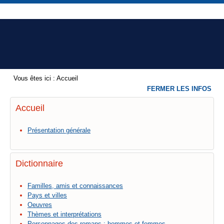
Vous êtes ici :
Accueil
FERMER LES INFOS
Accueil
Présentation générale
Dictionnaire
Familles, amis et connaissances
Pays et villes
Oeuvres
Thèmes et interprétations
Personnages des romans : hommes et femmes