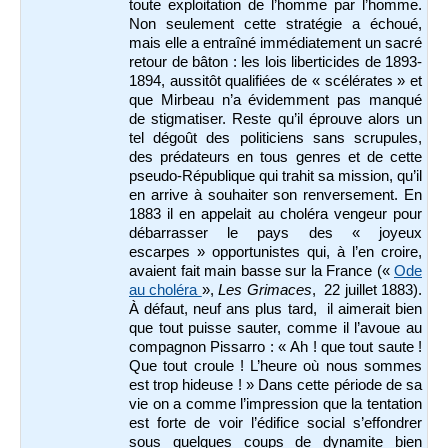
toute exploitation de l’homme par l’homme.
Non seulement cette stratégie a échoué,
mais elle a entraîné immédiatement un sacré
retour de bâton : les lois liberticides de 1893-
1894, aussitôt qualifiées de « scélérates » et
que Mirbeau n’a évidemment pas manqué
de stigmatiser. Reste qu’il éprouve alors un
tel dégoût des politiciens sans scrupules,
des prédateurs en tous genres et de cette
pseudo-République qui trahit sa mission, qu’il
en arrive à souhaiter son renversement. En
1883 il en appelait au choléra vengeur pour
débarrasser le pays des « joyeux
escarpes » opportunistes qui, à l’en croire,
avaient fait main basse sur la France («
Ode
au choléra
»,
Les Grimaces
, 22 juillet 1883).
À défaut, neuf ans plus tard, il aimerait bien
que tout puisse sauter, comme il l’avoue au
compagnon Pissarro : « Ah ! que tout saute !
Que tout croule ! L’heure où nous sommes
est trop hideuse ! » Dans cette période de sa
vie on a comme l’impression que la tentation
est forte de voir l’édifice social s’effondrer
sous quelques coups de dynamite bien