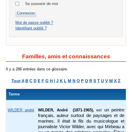
Se souvenir de moi
Mot de passe oublié ?
Identifiant oublié ?
Familles, amis et connaissances
Il y a 286 entrées dans ce glossaire.
Tout
A
B
C
D
E
F
G
H
I
J
K
L
M
N
O
P
Q
R
S
T
U
V
W
X
Z
Terme
un peintre
WILDER, andré
WILDER, André (1871-1965),
est
français, auteur surtout de paysages et de
marines. Il était le fils du musicologue et
journaliste Victor Wilder, avec qui Mirbeau a