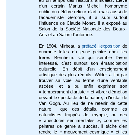
eu un temps des relations amicales. Élève
d’un certain Marius Michel, homonyme
oublié du célèbre relieur d'art, mais aussi de
l'académiste Gérôme, il a subi surtout
l'influence de Claude Monet. Il a exposé au
Salon de la Société Nationale des Beaux-
Arts et au Salon d'automne.
En 1904, Mirbeau a
préfacé l’exposition
de
quarante toiles du jeune peintre chez les
frères Bernheim. Ce qui semble l’avoir
intéressé, c'est surtout son émancipation
culturelle. En dépit d'un enseignement
artistique des plus réduits, Wilder a fini par
trouver sa voie, au terme d'une véritable
ascèse, et a pu enfin exprimer son
« tempérament d'artiste » et vibrer d'émotion
devant le spectacle de la nature, à l'instar de
Van Gogh. Au lieu de ne retenir de cette
nature que des détails, comme les
naturalistes frappés de myopie, ou des
« anecdotes sentimentales », comme les
peintres de genre à succès, il tâche d'en
rendre le « mouvement cosmique » et les