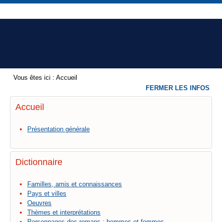
Vous êtes ici :
Accueil
FERMER LES INFOS
Accueil
Présentation générale
Dictionnaire
Familles, amis et connaissances
Pays et villes
Oeuvres
Thèmes et interprétations
Personnages des romans : hommes et femmes