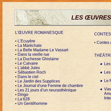
LES ŒUVRES
L'ŒUVRE ROMANESQUE
CONTES
•
L'Ecuyère
•
Contes c
•
La Maréchale
•
La Belle Madame Le Vassart
•
Dans la vieille rue
THÉÂTR
•
La Duchesse Ghislaine
•
Le Calvaire
Les
•
L'abbé Jules
•
Sébastien Roch
Les 
•
Dans le ciel
Le 
•
Le Jardin des Supplices
•
Le Journal d'une Femme de chambre
Vie
•
Les 21 jours d’un neurasthénique
Aman
•
Dingo
Int
•
La 628
•
Un Gentilhomme