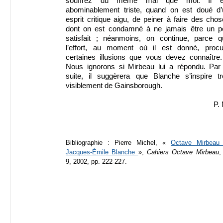
souffrez du même mal que moi. Il e
abominablement triste, quand on est doué d’
esprit critique aigu, de peiner à faire des cho
dont on est condamné à ne jamais être un p
satisfait ; néanmoins, on continue, parce q
l’effort, au moment où il est donné, procu
certaines illusions que vous devez connaître.
Nous ignorons si Mirbeau lui a répondu. Par 
suite, il suggèrera que Blanche s’inspire tr
visiblement de Gainsborough.
P.
Bibliographie : Pierre Michel, «
Octave Mirbeau 
Jacques-Émile Blanche
»,
Cahiers Octave Mirbeau
,
9, 2002, pp. 222-227.