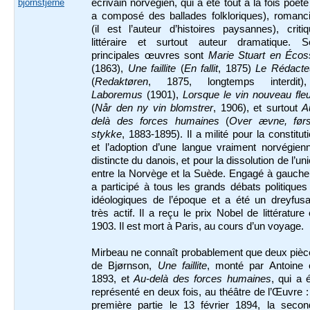
bjornstjerne
écrivain norvégien, qui a été tout à la fois poète 
a composé des ballades folkloriques), romanci
(il est l’auteur d’histoires paysannes), criti
littéraire et surtout auteur dramatique. S
principales œuvres sont
Marie Stuart
en Écos
(1863),
Une faillite
(
En fallit
, 1875)
Le Rédacte
(
Redaktøren
, 1875, longtemps interdit),
Laboremus
(1901),
Lorsque le vin nouveau fleu
(
Når den ny vin blomstrer
, 1906), et surtout
A
delà des forces humaines
(
Over ævne, førs
stykke
, 1883-1895). Il a milité pour la constitut
et l’adoption d’une langue vraiment norvégien
distincte du danois, et pour la dissolution de l’un
entre la Norvège et la Suède. Engagé à gauche,
a participé à tous les grands débats politiques
idéologiques de l’époque et a été un dreyfusa
très actif. Il a reçu le prix Nobel de littérature
1903. Il est mort à Paris, au cours d’un voyage.
Mirbeau ne connaît probablement que deux pièc
de Bjørnson,
Une faillite
, monté par Antoine 
1893, et
Au-delà des forces humaines
, qui a 
représenté en deux fois, au théâtre de l’Œuvre :
première partie le 13 février 1894, la secon