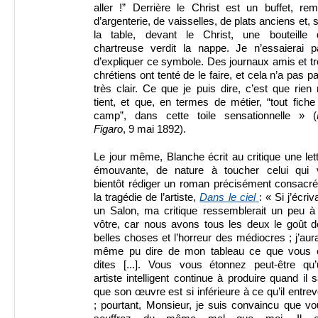
aller !” Derrière le Christ est un buffet, rem
d’argenterie, de vaisselles, de plats anciens et, 
la table, devant le Christ, une bouteille 
chartreuse verdit la nappe. Je n’essaierai p
d’expliquer ce symbole. Des journaux amis et t
chrétiens ont tenté de le faire, et cela n’a pas p
très clair. Ce que je puis dire, c’est que rien
tient, et que, en termes de métier, “tout fiche
camp”, dans cette toile sensationnelle » (
Figaro
, 9 mai 1892).
Le jour même, Blanche écrit au critique une let
émouvante, de nature à toucher celui qui 
bientôt rédiger un roman précisément consacré
la tragédie de l’artiste,
Dans le ciel
: « Si j’écriv
un Salon, ma critique ressemblerait un peu à 
vôtre, car nous avons tous les deux le goût d
belles choses et l’horreur des médiocres ; j’aur
même pu dire de mon tableau ce que vous 
dites [...]. Vous vous étonnez peut-être qu’
artiste intelligent continue à produire quand il s
que son œuvre est si inférieure à ce qu’il entrev
; pourtant, Monsieur, je suis convaincu que v