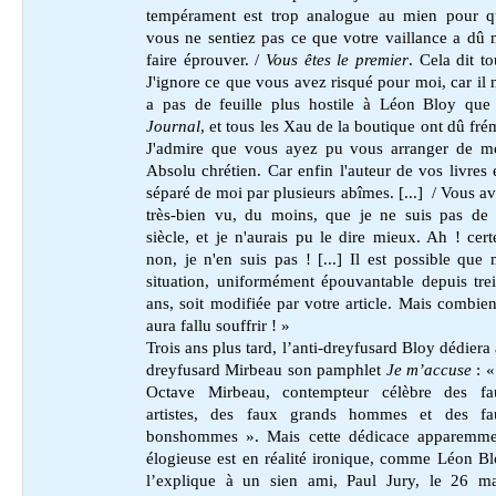
tempérament est trop analogue au mien pour q
vous ne sentiez pas ce que votre vaillance a dû
faire éprouver. /
Vous êtes le premier
. Cela dit to
J'ignore ce que vous avez risqué pour moi, car il 
a pas de feuille plus hostile à Léon Bloy que
Journal
, et tous les Xau de la boutique ont dû fré
J'admire que vous ayez pu vous arranger de m
Absolu chrétien. Car enfin l'auteur de vos livres 
séparé de moi par plusieurs abîmes. [...] / Vous a
très-bien vu, du moins, que je ne suis pas de
siècle, et je n'aurais pu le dire mieux. Ah ! cert
non, je n'en suis pas ! [...] Il est possible que
situation, uniformément épouvantable depuis tre
ans, soit modifiée par votre article. Mais combien
aura fallu souffrir ! »
Trois ans plus tard, l’anti-dreyfusard Bloy dédiera
dreyfusard Mirbeau son pamphlet
Je m’accuse
: «
Octave Mirbeau, contempteur célèbre des fa
artistes, des faux grands hommes et des fa
bonshommes ». Mais cette dédicace apparemme
élogieuse est en réalité ironique, comme Léon B
l’explique à un sien ami, Paul Jury, le 26 ma