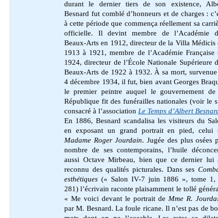
durant le dernier tiers de son existence, Alb
Besnard fut comblé d’honneurs et de charges : c’
à cette période que commença réellement sa carri
officielle. Il devint membre de l’Académie d
Beaux-Arts en 1912, directeur de la Villa Médicis
1913 à 1921, membre de l’Académie Française 
1924, directeur de l’École Nationale Supérieure 
Beaux-Arts de 1922 à 1932. À sa mort, survenue
4 décembre 1934, il fut, bien avant Georges Braq
le premier peintre auquel le gouvernement de 
République fit des funérailles nationales (
voir
le s
consacré à l’association
Le Temps d’Albert Besnar
En 1886, Besnard scandalisa les visiteurs du Sa
en exposant un grand portrait en pied, celui 
Madame Roger Jourdain
. Jugée des plus osées 
nombre de ses contemporains, l’huile déconcer
aussi Octave Mirbeau, bien que ce dernier lui 
reconnu des qualités picturales. Dans ses
Comba
esthétiques
(« Salon IV-7 juin 1886 », tome 1, 
281) l’écrivain raconte plaisamment le tollé généra
« Me voici devant le portrait de
Mme R. Jourdai
par M. Besnard. La foule ricane. Il n’est pas de b