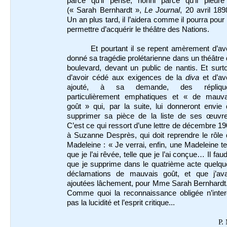
parce qu’il pense, honni parce qu’il pleure
(« Sarah Bernhardt »,
Le Journal
, 20 avril 189
Un an plus tard, il l’aidera comme il pourra pour 
permettre d’acquérir le théâtre des Nations.
Et pourtant il se repent amèrement d’av
donné sa tragédie prolétarienne dans un théâtre
boulevard, devant un public de nantis. Et surt
d’avoir cédé aux exigences de la
diva
et d’av
ajouté, à sa demande, des répliqu
particulièrement emphatiques et « de mauva
goût » qui, par la suite, lui donneront envie
supprimer sa pièce de la liste de ses œuvre
C’est ce qui ressort d’une lettre de décembre 1
à Suzanne Desprès, qui doit reprendre le rôle
Madeleine : « Je verrai, enfin, une Madeleine te
que je l’ai rêvée, telle que je l’ai conçue… Il fau
que je supprime dans le quatrième acte quelqu
déclamations de mauvais goût, et que j’ava
ajoutées lâchement, pour Mme Sarah Bernhardt.
Comme quoi la reconnaissance obligée n’interd
pas la lucidité et l’esprit critique...
P.