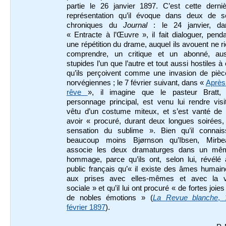
partie le 26 janvier 1897. C’est cette derniè
représentation qu’il évoque dans deux de s
chroniques du
Journal
: le 24 janvier, da
« Entracte à l’Œuvre », il fait dialoguer, pend
une répétition du drame, auquel ils avouent ne r
comprendre, un critique et un abonné, aus
stupides l’un que l’autre et tout aussi hostiles à
qu’ils perçoivent comme une invasion de pièc
norvégiennes ; le 7 février suivant, dans «
Après
rêve
», il imagine que le pasteur Bratt, 
personnage principal, est venu lui rendre visi
vêtu d’un costume miteux, et s’est vanté de l
avoir « procuré, durant deux longues soirées,
sensation du sublime ». Bien qu’il connais
beaucoup moins Bjørnson qu’Ibsen, Mirbe
associe les deux dramaturges dans un mê
hommage, parce qu’ils ont, selon lui, révélé 
public français qu’« il existe des âmes humai
aux prises avec elles-mêmes et avec la v
sociale » et qu’il lui ont procuré « de fortes joies
de nobles émotions » (
La Revue blanche
, 
février 1897
).