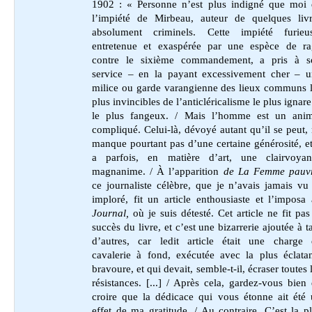
1902 : « Personne n’est plus indigné que moi 
l’impiété de Mirbeau, auteur de quelques livr
absolument criminels. Cette impiété furieus
entretenue et exaspérée par une espèce de ra
contre le sixième commandement, a pris à s
service – en la payant excessivement cher – u
milice ou garde varangienne des lieux communs 
plus invincibles de l’anticléricalisme le plus ignare
le plus fangeux. / Mais l’homme est un anim
compliqué. Celui-là, dévoyé autant qu’il se peut,
manque pourtant pas d’une certaine générosité, et
a parfois, en matière d’art, une clairvoyan
magnanime. / À l’apparition
de La Femme pauv
ce journaliste célèbre, que je n’avais jamais vu
imploré, fit un article enthousiaste et l’imposa
Journal,
où je suis détesté. Cet article ne fit pas
succès du livre, et c’est une bizarrerie ajoutée à t
d’autres, car ledit article était une charge 
cavalerie à fond, exécutée avec la plus éclata
bravoure, et qui devait, semble-t-il, écraser toutes 
résistances. [...] / Après cela, gardez-vous bien
croire que la dédicace qui vous étonne ait été
effet de ma gratitude. / Au contraire. C’est la p