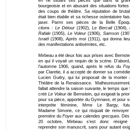
en ne situant ses pièces que dans la gran
bourgeoisie et en abusant des situations fortes
des coups de théâtre. Sa réputation de brutal
était bien établie et sa richesse ostentatoire fais
jaser. Parmi ses pièces de la Belle Époqu
citons :
Le Détour
(1902),
Le Bercail
(1904),
Rafale
(1905),
Le Voleur
(1906),
Samson
(1907
Israël
(1908),
Après moi
(1911), qui donna lie
des manifestations antisémites, etc.
Mirbeau a été deux fois aux prises avec Bernste
en qui il voyait un requin de la scène. D’abord
l’automne 1906, quand, après le refus du
Foy
par Claretie, il a accepté de donner sa comédie
Lucien Guitry, qui lui proposait de la monter
Théâtre de la Renaissance. Malheureusement, 
fallait attendre la saison suivante, le temps que 
créé
Le Voleur
de Bernstein, qui exigeait la prior
pour sa pièce, apportée du Gymnase, et pour s
interprète féminine, Mme Le Bargy, futu
Madame Simone, ce qui risquait de renvoyer 
première du
Foyer
aux calendes grecques. Dès 
20 octobre, Mirbeau s’est donc résigné
reprendre son manuscrit, sans pour autant exi