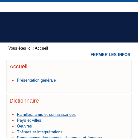
Vous êtes ici :
Accueil
FERMER LES INFOS
Accueil
Présentation générale
Dictionnaire
Familles, amis et connaissances
Pays et villes
Oeuvres
Thèmes et interprétations
Personnages des romans : hommes et femmes