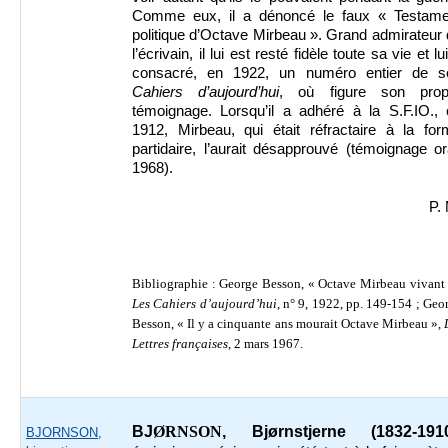
Comme eux, il a dénoncé le faux « Testame
politique d’Octave Mirbeau ». Grand admirateur
l’écrivain, il lui est resté fidèle toute sa vie et lu
consacré, en 1922, un numéro entier de s
Cahiers d’aujourd’hui
, où figure son prop
témoignage. Lorsqu’il a adhéré à la S.F.IO., 
1912, Mirbeau, qui était réfractaire à la for
partidaire, l’aurait désapprouvé (témoignage or
1968).
P.
Bibliographie : George Besson, « Octave Mirbeau vivant 
Les Cahiers d’aujourd’hui
, n° 9, 1922, pp. 149-154 ; Geo
Besson,
« Il y a cinquante ans mourait Octave Mirbeau »,
Lettres françaises
, 2 mars 1967.
BJ
Ø
RNSON
, Bjørnstjerne (1832-191
BJORNSON,