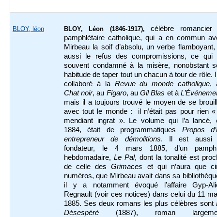
célèbre romancier 
BLOY, léon
BLOY, Léon (1846-1917),
pamphlétaire catholique, qui a en commun av
Mirbeau la soif d’absolu, un verbe flamboyant,
aussi le refus des compromissions, ce qui l
souvent condamné à la misère, nonobstant s
habitude de taper tout un chacun à tour de rôle. I
collaboré à la
Revue du monde catholique
, 
Chat noir
, au
Figaro
, au
Gil Blas
et à
L’Événeme
mais il a toujours trouvé le moyen de se brouil
avec tout le monde : il n’était pas pour rien «
mendiant ingrat ». Le volume qui l’a lancé, 
1884, était de programmatiques
Propos d’
entrepreneur de démolitions
. Il est aussi 
fondateur, le 4 mars 1885, d’un pamphl
hebdomadaire,
Le Pal
, dont la tonalité est pro
de celle des
Grimaces
et qui n’aura que ci
numéros, que Mirbeau avait dans sa bibliothèqu
il y a notamment évoqué l’affaire Gyp-Ali
Regnault (voir ces notices) dans celui du 11 m
1885. Ses deux romans les plus célèbres sont
Désespéré
(1887), roman largeme