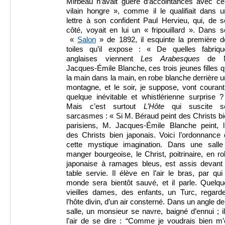
Mirbeau n’avait guère d’accointances avec ce
vilain hongre », comme il le qualifiait dans 
lettre à son confident Paul Hervieu, qui, de 
côté, voyait en lui un « fripouillard ». Dans 
«
Salon
» de 1892, il esquinte la première d
toiles qu’il expose : « De quelles fabriqu
anglaises viennent
Les Arabesques
de 
Jacques-Émile Blanche, ces trois jeunes filles q
la main dans la main, en robe blanche derrière 
montagne, et le soir, je suppose, vont couran
quelque inévitable et whistlérienne surprise 
Mais c’est surtout
L’Hôte
qui suscite s
sarcasmes : « Si M. Béraud peint des Christs b
parisiens, M. Jacques-Émile Blanche peint, lu
des Christs bien japonais. Voici l’ordonnance
cette mystique imagination. Dans une salle
manger bourgeoise, le Christ, poitrinaire, en r
japonaise à ramages bleus, est assis devant 
table servie. Il élève en l’air le bras, par qui
monde sera bientôt sauvé, et il parle. Quelqu
vieilles dames, des enfants, un Turc, regarde
l’hôte divin, d’un air consterné. Dans un angle de
salle, un monsieur se navre, baigné d’ennui ; i
l’air de se dire : “Comme je voudrais bien m’