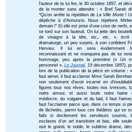
l’auteur de la lui lire, le 30 octobre 1897, et déc
de la monter sans attendre : « Bref Sarah dit
“Qu'on arrête la répétition de
La Ville Morte
! U
dépêche à d'Annunzio. Nous répétons Mirbe
demain !” Et elle est prise d'une crise de nerfs, e
se tord sur son fauteuil. On lui jette des bouteil
de vinaigre à la tête, etc,. etc. », écrit 
dramaturge, un peu surpris, à son confident P
Hervieu. Il lui en sera évidemment fo
reconnaissant et ne manquera pas de lui rend
hommage, peu après la première (« Un m
personnel »,
Le Journal
, 19 décembre 1897), p
lors de la publication de la pièce en volume : «
faut aimer, il faut acclamer Mme Sarah Bernhar
non seulement d’avoir incarné en d’inoubliabl
figures tous nos rêves, toutes nos ivresses, t
notre amour, et aussi toute notre haine 
médiocre, du vulgaire et du laid, il faut l’aimer,
faut l’acclamer parce que, dans ce temps si pl
de lâchetés, parmi tous ces théâtres qui se s
faits si docilement les serviteurs soumis, l
esclaves d’un art transitoire et bas, elle seul
osé le grand, le noble, le sublime drame, déc