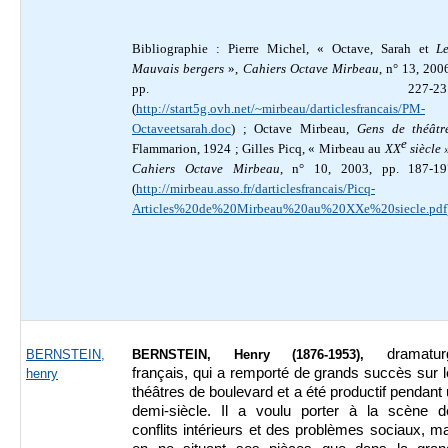
Bibliographie : Pierre Michel, « Octave, Sarah et
L
Mauvais bergers
»,
Cahiers Octave Mirbeau
, n° 13, 200
pp. 227-23
(
http://start5g.ovh.net/~mirbeau/darticlesfrancais/PM-
Octaveetsarah.doc
) ; Octave Mirbeau,
Gens de théâtr
e
Flammarion, 1924 ; Gilles Picq, « Mirbeau au
XX
siècle
Cahiers Octave Mirbeau
, n° 10, 2003, pp. 187-19
(
http://mirbeau.asso.fr/darticlesfrancais/Picq-
Articles%20de%20Mirbeau%20au%20XXe%20siecle.pdf
dramatur
BERNSTEIN,
BERNSTEIN, Henry (1876-1953),
français, qui a remporté de grands succès sur 
henry
théâtres de boulevard et a été productif pendant
demi-siècle. Il a voulu porter à la scène d
conflits intérieurs et des problèmes sociaux, m