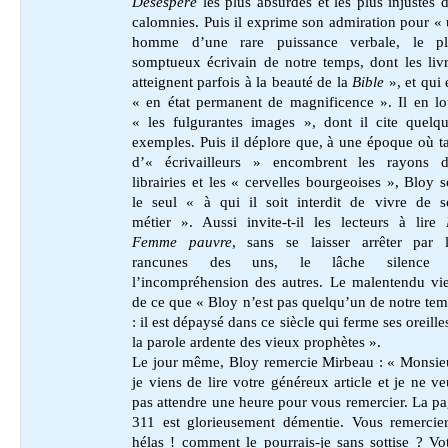
Désespéré
les plus absurdes et les plus injustes 
calomnies. Puis il exprime son admiration pour «
homme d’une rare puissance verbale, le pl
somptueux écrivain de notre temps, dont les liv
atteignent parfois à la beauté de la
Bible
», et qui 
« en état permanent de magnificence ». Il en l
« les fulgurantes images », dont il cite quelq
exemples. Puis il déplore que, à une époque où t
d’« écrivailleurs » encombrent les rayons d
librairies et les « cervelles bourgeoises », Bloy s
le seul « à qui il soit interdit de vivre de 
métier ». Aussi invite-t-il les lecteurs à lire
Femme pauvre
, sans se laisser arrêter par 
rancunes des uns, le lâche silence 
l’incompréhension des autres. Le malentendu vi
de ce que « Bloy n’est pas quelqu’un de notre te
: il est dépaysé dans ce siècle qui ferme ses oreille
la parole ardente des vieux prophètes ».
Le jour même, Bloy remercie Mirbeau : « Monsie
je viens de lire votre généreux article et je ne v
pas attendre une heure pour vous remercier. La p
311 est glorieusement démentie. Vous remercie
hélas ! comment le pourrais-je sans sottise ? Vo