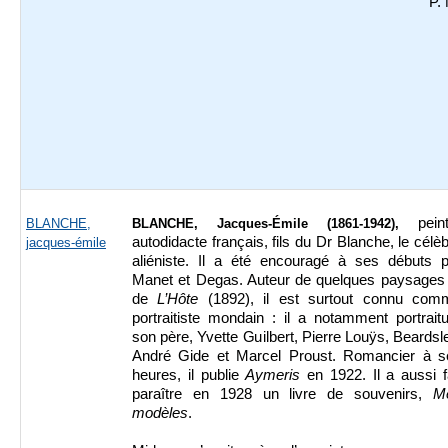
P.
pein
BLANCHE,
BLANCHE, Jacques-Émile (1861-1942),
autodidacte français, fils du Dr Blanche, le célè
jacques-émile
aliéniste. Il a été encouragé à ses débuts p
Manet et Degas. Auteur de quelques paysages 
de
L’Hôte
(1892), il est surtout connu com
portraitiste mondain : il a notamment portrait
son père, Yvette Guilbert, Pierre Louÿs, Beardsl
André Gide et Marcel Proust. Romancier à s
heures, il publie
Aymeris
en 1922. Il a aussi f
paraître en 1928 un livre de souvenirs,
M
modèles
.