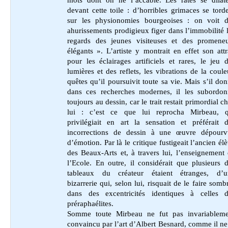
mots dont on ne l’accable. Les rates se dilat
devant cette toile : d’horribles grimaces se tord
sur les physionomies bourgeoises : on voit d
ahurissements prodigieux figer dans l’immobilité 
regards des jeunes visiteuses et des promeneu
élégants ». L’artiste y montrait en effet son attr
pour les éclairages artificiels et rares, le jeu 
lumières et des reflets, les vibrations de la coule
quêtes qu’il poursuivit toute sa vie. Mais s’il do
dans ces recherches modernes, il les subordon
toujours au dessin, car le trait restait primordial c
lui : c’est ce que lui reprocha Mirbeau, q
privilégiait en art la sensation et préférait 
incorrections de dessin à une œuvre dépourv
d’émotion. Par là le critique fustigeait l’ancien él
des Beaux-Arts et, à travers lui, l’enseignement
l’Ecole. En outre, il considérait que plusieurs 
tableaux du créateur étaient étranges, d’u
bizarrerie qui, selon lui, risquait de le faire somb
dans des excentricités identiques à celles d
préraphaélites.
Somme toute Mirbeau ne fut pas invariableme
convaincu par l’art d’Albert Besnard, comme il ne