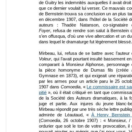
de Guitry les indemnités auxquelles il avait droit
que ce dernier voulait lui verser. Ce mauvais c
de Bernstein trouva sa conclusion un an plus ta
en décembre 1907, dans l’hôtel de la Société 
auteurs : Thadée Natanson, co-signataire 
Foyer
, refusa de rendre son salut à Bernstein 
s’en offusqua, d’où une vive altercation et un du
dans lequel le dramaturge fut légèrement blessé.
Mirbeau, lui, refusa de se battre avec l’auteur
Voleur
, qui l’avait pourtant insulté bassement en
comparant à Monsieur Alphonse, personnage 
la pièce homonyme de Dumas fils (créée 
Gymnase en 1873), et qui exigeait une réparat
par les armes pour un article paru le 25 octo
1907 dans
Comoedia
, «
Le commissaire est sa
pitié
», où il était critiqué en tant que commissa
de la Société des Auteurs dramatiques, à la f
juge et partie. Aux injures du jeune blanc-be
Mirbeau répondit par une très sèche lettre publi
admirée de Léautaud, «
À Henry Bernstein
(
Comoedia
, 26 octobre 1907) : « Monsieur, /
ordurier que soit le ton de votre provocation, il
pouvait ajouter au mépris que j'ai pour vous. 