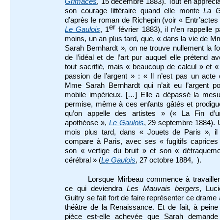
Grimaces
, 15 décembre 1883). Tout en appréci
son courage littéraire quand elle monte
La G
d’après le roman de Richepin (voir « Entr’actes 
er
Le Gaulois
, 1
février 1883), il n’en rappelle 
moins, un an plus tard, que, « dans la vie de 
Sarah Bernhardt », on ne trouve nullement la fo
de l’idéal et de l’art pur auquel elle prétend av
tout sacrifié, mais « beaucoup de calcul » et «
passion de l’argent » : « Il n’est pas un acte
Mme Sarah Bernhardt qui n’ait eu l’argent po
mobile impérieux. […] Elle a dépassé la mesu
permise, même à ces enfants gâtés et prodigu
qu’on appelle des artistes » (« La Fin d’u
apothéose »,
Le Gaulois
, 29 septembre 1884). 
mois plus tard, dans « Jouets de Paris », il 
compare à Paris, avec ses « fugitifs caprices
son « vertige du bruit » et son « détraqueme
cérébral » (
Le Gaulois
, 27 octobre 1884, ).
Lorsque Mirbeau commence à travailler
ce qui deviendra
Les Mauvais bergers
, Luci
Guitry se fait fort de faire représenter ce drame
théâtre de la Renaissance. Et de fait, à peine
pièce est-elle achevée que Sarah demande