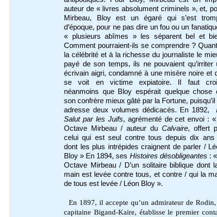
auteur de « livres absolument criminels », et, p
Mirbeau, Bloy est un égaré qui s’est trom
d’époque, pour ne pas dire un fou ou un fanatiqu
« plusieurs abîmes » les séparent bel et bie
Comment pourraient-ils se comprendre ? Quant
la célébrité et à la richesse du journaliste le mi
payé de son temps, ils ne pouvaient qu’irriter
écrivain aigri, condamné à une misère noire et 
se voit en victime expiatoire. Il faut croi
néanmoins que Bloy espérait quelque chose 
son confrère mieux gâté par la Fortune, puisqu’il 
adresse deux volumes dédicacés. En
1892,
Salut par les Juifs
, agrémenté de cet envoi : 
Octave Mirbeau / auteur du
Calvaire
, offert 
celui qui est seul contre tous depuis dix ans
dont les plus intrépides craignent de parler / L
Bloy » En 1894, ses
Histoires désobligeantes
: 
Octave Mirbeau / D’un solitaire biblique dont l
main est levée contre tous, et contre / qui la m
de tous est levée / Léon Bloy ».
En 1897, il accepte qu’un admirateur de Rodin,
capitaine Bigand-Kaire, établisse le premier cont