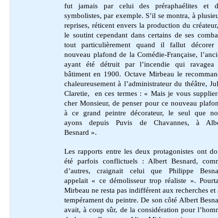
fut jamais par celui des préraphaélites et d
symbolistes, par exemple. S’il se montra, à plusie
reprises, réticent envers la production du créateur,
le soutint cependant dans certains de ses comba
tout particulièrement quand il fallut décorer
nouveau plafond de la Comédie-Française, l’anc
ayant été détruit par l’incendie qui ravagea 
bâtiment en 1900. Octave Mirbeau le recomman
chaleureusement à l’administrateur du théâtre, Ju
Claretie, en ces termes : « Mais je vous supplier
cher Monsieur, de penser pour ce nouveau plafo
à ce grand peintre décorateur, le seul que no
ayons depuis Puvis de Chavannes, à Albe
Besnard ».
Les rapports entre les deux protagonistes ont d
été parfois conflictuels : Albert Besnard, co
d’autres, craignait celui que Philippe Besna
appelait « ce démolisseur trop réaliste ». Pourt
Mirbeau ne resta pas indifférent aux recherches et
tempérament du peintre. De son côté Albert Besn
avait, à coup sûr, de la considération pour l’ho