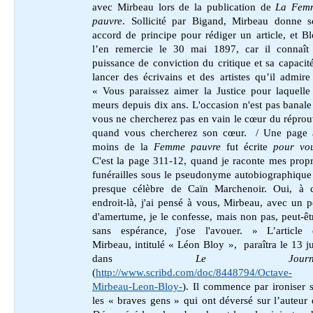
avec Mirbeau lors de la publication de
La Fem
pauvre
. Sollicité par Bigand, Mirbeau donne s
accord de principe pour rédiger un article, et B
l’en remercie le 30 mai 1897, car il connaît 
puissance de conviction du critique et sa capacit
lancer des écrivains et des artistes qu’il admir
« Vous paraissez aimer la Justice pour laquelle
meurs depuis dix ans. L'occasion n'est pas banale
vous ne chercherez pas en vain le cœur du répro
quand vous chercherez son cœur. / Une page 
moins de la
Femme pauvre
fut écrite
pour vo
C'est la page 311-12, quand je raconte mes prop
funérailles sous le pseudonyme autobiographique
presque célèbre de Caïn Marchenoir. Oui, à c
endroit-là, j'ai pensé à vous, Mirbeau, avec un 
d'amertume, je le confesse, mais non pas, peut-êt
sans espérance, j'ose l'avouer. » L’article 
Mirbeau, intitulé « Léon Bloy », paraîtra le 13 j
dans
Le Journa
(
http://www.scribd.com/doc/8448794/Octave-
Mirbeau-Leon-Bloy-
).
Il commence par ironiser 
les « braves gens » qui ont déversé sur l’auteur