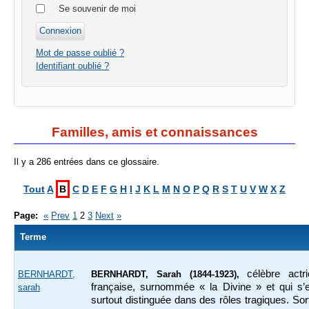
Se souvenir de moi
Mot de passe oublié ?
Identifiant oublié ?
Familles, amis et connaissances
Il y a 286 entrées dans ce glossaire.
Tout
A
B
C
D
E
F
G
H
I
J
K
L
M
N
O
P
Q
R
S
T
U
V
W
X
Z
Page:
«
Prev
1
2
3
Next
»
Terme
célèbre actr
BERNHARDT,
BERNHARDT, Sarah (1844-1923),
française, surnommée « la Divine » et qui s’e
sarah
surtout distinguée dans des rôles tragiques. Sor