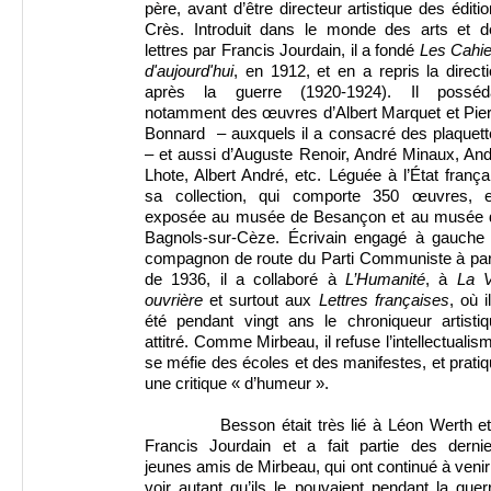
père, avant d’être directeur artistique des éditi
Crès. Introduit dans le monde des arts et d
lettres par Francis Jourdain, il a fondé
Les
Cahie
d'aujourd'hui
, en 1912, et en a repris la direct
après la guerre (1920-1924). Il posséda
notamment des œuvres d’Albert Marquet et Pier
Bonnard – auxquels il a consacré des plaquett
– et aussi d’Auguste Renoir, André Minaux, An
Lhote, Albert André, etc. Léguée à l’État frança
sa collection, qui comporte 350 œuvres, e
exposée au musée de Besançon et au musée 
Bagnols-sur-Cèze. Écrivain engagé à gauche 
compagnon de route du Parti Communiste à part
de 1936, il a collaboré à
L’Humanité
, à
La V
ouvrière
et surtout aux
Lettres françaises
, où i
été pendant vingt ans le chroniqueur artistiq
attitré. Comme Mirbeau, il refuse l’intellectualis
se méfie des écoles et des manifestes, et prati
une critique « d’humeur ».
Besson était très lié à Léon Werth e
Francis Jourdain et a fait partie des dernie
jeunes amis de Mirbeau, qui ont continué à venir
voir autant qu’ils le pouvaient pendant la guer