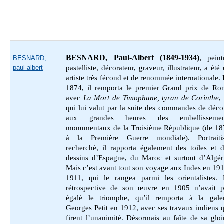
BESNARD, Paul-Albert (1849-1934)
,
peint
BESNARD,
paul-albert
pastelliste, décorateur, graveur, illustrateur, a été
artiste très fécond et de renommée internationale.
1874, il remporta le premier Grand prix de Ro
avec
La Mort de Timophane, tyran de Corinthe
,
qui lui valut par la suite des commandes de déco
aux grandes heures des embellissemen
monumentaux de la Troisième République (de 18
à la Première Guerre mondiale). Portraitis
recherché, il rapporta également des toiles et 
dessins d’Espagne, du Maroc et surtout d’Algér
Mais c’est avant tout son voyage aux Indes en 19
1911, qui le rangea parmi les orientalistes. 
rétrospective de son œuvre en 1905 n’avait p
égalé le triomphe, qu’il remporta à la galer
Georges Petit en 1912, avec ses travaux indiens 
firent l’unanimité. Désormais au faîte de sa gloi