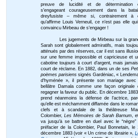
preuve de lucidité et de détermination 
s’engageant courageusement dans la batail
dreyfusiste – même si, contrairement à 
qu’affirme Louis Verneuil, ce n’est pas elle qu
convaincu Mirbeau de s’engager !
Les jugements de Mirbeau sur la gran
Sarah sont globalement admiratifs, mais toujo
atténués par des réserves, car il est sans illusi
sur une femme impossible et capricieuse et u
cabotine toujours à court d’argent, mais jamai
court de réclame. En 1882, dans un de ses
Pet
poèmes parisiens
signés Gardéniac, « Lendema
d’hyménée », il présente son mariage avec 
bellâtre Damala comme une façon originale 
regagner la faveur du public. En décembre 1883,
prend néanmoins la défense de l’actrice, par
qu’elle est méchamment diffamée dans le roman
clefs et à scandale de la théâtreuse Mar
Colombier,
Les Mémoires de Sarah Barnum
, et
va jusqu’à se battre en duel avec le “nègre” 
préfacier de la Colombier, Paul Bonnetain, le
décembre 1883 (voir « Un crime de librairie »,
L