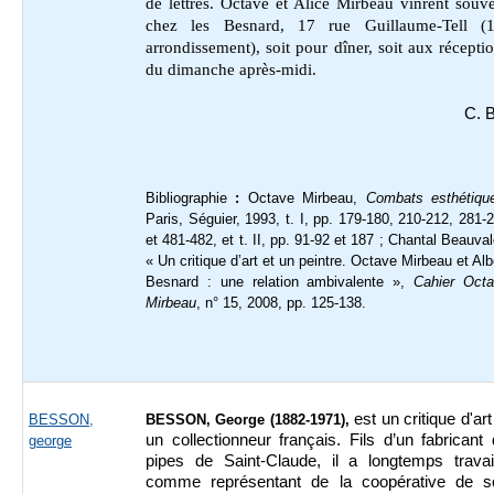
de lettres. Octave et Alice Mirbeau vinrent souv
chez les Besnard, 17 rue Guillaume-Tell (
arrondissement), soit pour dîner, soit aux récepti
du dimanche après-midi.
C. 
Bibliographie
:
Octave Mirbeau,
Combats esthétiqu
Paris, Séguier, 1993, t. I, pp. 179-180, 210-212, 281-
et 481-482, et t. II, pp. 91-92 et 187 ; Chantal Beauval
« Un critique d’art et un peintre. Octave Mirbeau et Alb
Besnard : une relation ambivalente »,
Cahier Oct
Mirbeau
, n° 15, 2008, pp. 125-138.
est un critique d'art
BESSON,
BESSON, George (1882-1971),
un collectionneur français. Fils d’un fabricant
george
pipes de Saint-Claude, il a longtemps travail
comme représentant de la coopérative de s