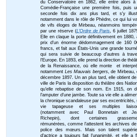
du Conservatoire en 1862, elle entre alors à 
Comédie-Française une première fois, puis u
seconde fois dix ans plus tard, et s’y illust
notamment dans le rôle de Phèdre, ce qui lui v
de vifs éloges de Mirbeau, néanmoins tempér
par une réserve (
L’Ordre de Paris
, 6 juillet 187
Elle en claque la porte définitivement en 1880,
prix d’un énorme dédommagement de 160 0
francs, et fait aux États-Unis une grande tourn
qui sera suivie de beaucoup d’autres à trave
l’Europe. En 1893, elle prend la direction de théâ
de la Renaissance, où elle monte et interprè
notamment
Les Mauvais bergers
, de Mirbeau,
décembre 1897. Un an plus tard, elle obtient de
ville de Paris la disposition du théâtre des Natio
qu’elle rebaptise de son nom. En 1915, on do
l’amputer d’une jambe. Toute sa vie elle a alime
la chronique scandaleuse par ses excentricités,
vie tapageuse et ses multiples liaiso
(notamment avec Paul Bonnetain et Je
Richepin), dont certaines grasseme
rémunérées, comme l’attestent les archives de
police des mœurs. Mais son talent supérie
d’actrice a toujours fait l’unanimité, et elle a f